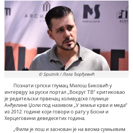
© Sputnik / Лола Ђорђевић
Познати српски глумац Милош Биковић у
интервјуу за руски портал „Вокруг ТВ“ критиковао
је редитељски првенац холивудске глумице
Анђелине Џоли под називом „У земљи крви и меда“
из 2012. године који говори о рату у Босни и
Херцеговини деведесетих година.
„Филм је лош и заснован је на веома сумњивим