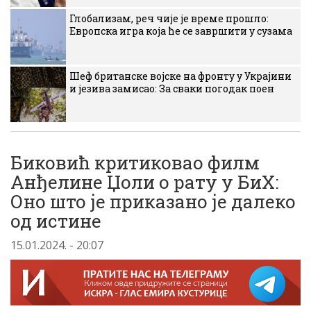
Глобализам, реч чије је време прошло:
Европска игра која ће се завршити у сузама
Шеф британске војске на фронту у Украјини
и језива замисао: За сваки погодак поен
Биковић критиковао филм
Анђелине Џоли о рату у БиХ:
Оно што је приказано је далеко
од истине
15.01.2024. - 20:07