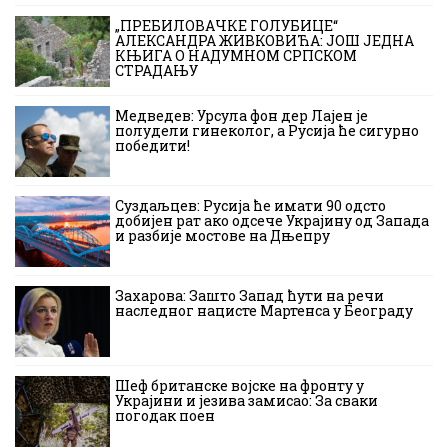
„ПРЕБИЛОВАЧКЕ ГОЛУБИЦЕ“
АЛЕКСАНДРА ЖИВКОВИЋА: ЈОШ ЈЕДНА
КЊИГА О НАДУМНОМ СРПСКОМ
СТРАДАЊУ
Медведев: Урсула фон дер Лајен је
полудели гинеколог, а Русија ће сигурно
победити!
Суздаљцев: Русија ће имати 90 одсто
добијен рат ако одсече Украјину од Запада
и разбије мостове на Дњепру
Захарова: Зашто Запад ћути на речи
наследног нацисте Мартенса у Београду
Шеф британске војске на фронту у
Украјини и језива замисао: За сваки
погодак поен