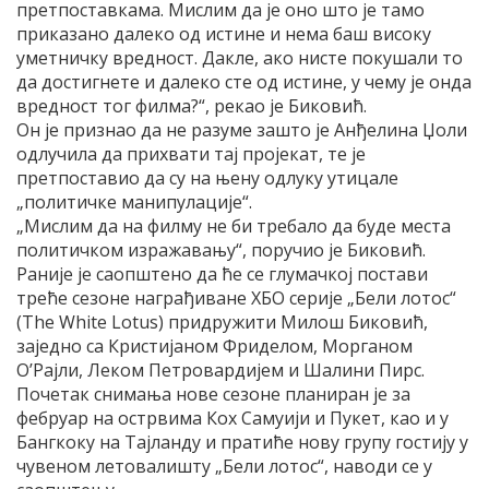
претпоставкама. Мислим да је оно што је тамо
приказано далеко од истине и нема баш високу
уметничку вредност. Дакле, ако нисте покушали то
да достигнете и далеко сте од истине, у чему је онда
вредност тог филма?“, рекао је Биковић.
Он је признао да не разуме зашто је Анђелина Џоли
одлучила да прихвати тај пројекат, те је
претпоставио да су на њену одлуку утицале
„политичке манипулације“.
„Мислим да на филму не би требало да буде места
политичком изражавању“, поручио је Биковић.
Раније је саопштено да ће се глумачкој постави
треће сезоне награђиване ХБО серије „Бели лотос“
(The White Lotus) придружити Милош Биковић,
заједно са Кристијаном Фриделом, Морганом
О’Рајли, Леком Петровардијем и Шалини Пирс.
Почетак снимања нове сезоне планиран је за
фебруар на острвима Кох Самуији и Пукет, као и у
Бангкоку на Тајланду и пратиће нову групу гостију у
чувеном летовалишту „Бели лотос“, наводи се у