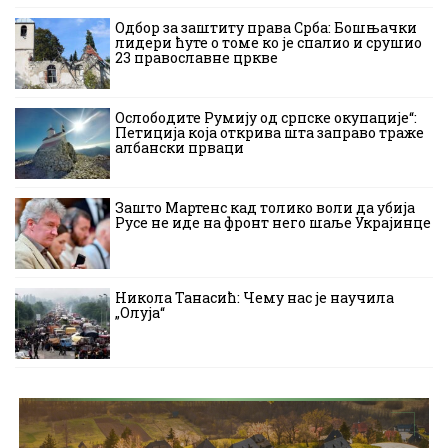
Одбор за заштиту права Срба: Бошњачки
лидери ћуте о томе ко је спалио и срушио
23 православне цркве
Ослободите Румију од српске окупације“:
Петиција која открива шта заправо траже
албански прваци
Зашто Мартенс кад толико воли да убија
Русе не иде на фронт него шаље Украјинце
Никола Танасић: Чему нас је научила
„Олуја“