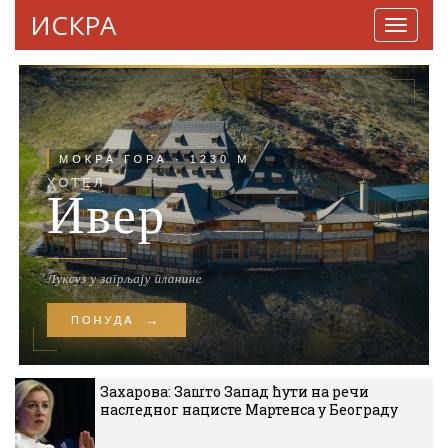
ИСКРА
Навига
Захарова: Зашто Запад ћути на речи
наследног нацисте Мартенса у Београду