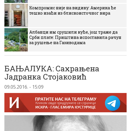
Компромис није на видику: Америка ће
тешко изаћи из блискоисточног вира
Албанци им срушили куће, још траже да
Срби плате: Приштина испоставила рачун
за рушење на Газиводама
БАЊАЛУКА: Сахрањена
Јадранка Стојаковић
09.05.2016. - 15:09