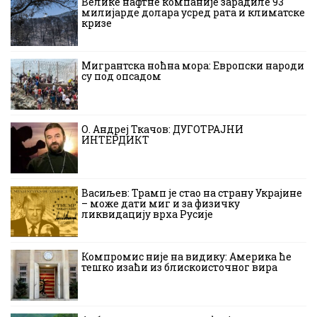
Велике нафтне компаније зарадиле 93
милијарде долара усред рата и климатске
кризе
Мигрантска ноћна мора: Европски народи
су под опсадом
О. Андреј Ткачов: ДУГОТРАЈНИ
ИНТЕРДИКТ
Васиљев: Трамп је стао на страну Украјине
– може дати миг и за физичку
ликвидацију врха Русије
Компромис није на видику: Америка ће
тешко изаћи из блискоисточног вира