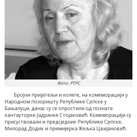
Фото: РТРС
Бројни пријатељи и колеге, на комеморацији у
Народном позоришту Републике Српске у
Бањалуци, данас су се опростили од познате
кантауторке Јадранке Стојаковић. Комеморацији су
присуствовали и предсједник Републике Српске,
Милорад Додик и премијерка Жељка Цвијановић.