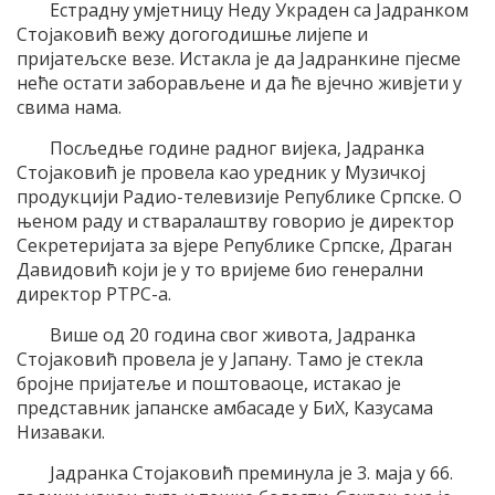
Естрадну умјетницу Неду Украден са Јадранком
Стојаковић вежу догогодишње лијепе и
пријатељске везе. Истакла је да Јадранкине пјесме
неће остати заборављене и да ће вјечно живјети у
свима нама.
Посљедње године радног вијека, Јадранка
Стојаковић је провела као уредник у Музичкој
продукцији Радио-телевизије Републике Српске. О
њеном раду и стваралаштву говорио је директор
Секретеријата за вјере Републике Српске, Драган
Давидовић који је у то вријеме био генерални
директор РТРС-а.
Више од 20 година свог живота, Јадранка
Стојаковић провела је у Јапану. Тамо је стекла
бројне пријатеље и поштоваоце, истакао је
представник јапанске амбасаде у БиХ, Казусама
Низаваки.
Јадранка Стојаковић преминула је 3. маја у 66.