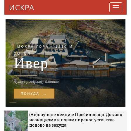
ИСКРА
Навига
(Не)научене лекције Пребиловаца: Док зло
неонацизма и повампиреног усташтва
поново не закуца