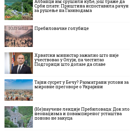
Албанци им срушили куће, још траже да
Срби плате: Приштина испоставила рачун
за рушење на Газиводама
Пребиловачке голубице
Хрватски министар зажалио што није
учествовао у Олуји, па честитао
Подгорици што долазе да славе
Тајни сусрет у Бечу? Разматрани услови за
мировне преговоре о Украјини
(Не)научене лекције Пребиловаца: Док зло
неонацизма и повампиреног усташтва
поново не закуца