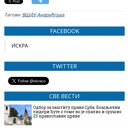
Тагови:
ВШДУ Андрићград
FACEBOOK
ИСКРА
TWITTER
СВЕ ВЕСТИ
Одбор за заштиту права Срба: Бошњачки
лидери ћуте о томе ко је спалио и срушио
23 православне цркве