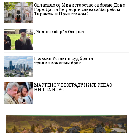
Огласило се Министарство одбране Црне
Горе: Да ли ће у војни савез са Загребом,
Тираном и Приштином?
„Ђедов сабор“ у Осојану
Пољски Уставни суд брани
традиционални брак
МАРТЕНС У БЕОГРАДУ НИЈЕ РЕКАО
НИШТА НОВО