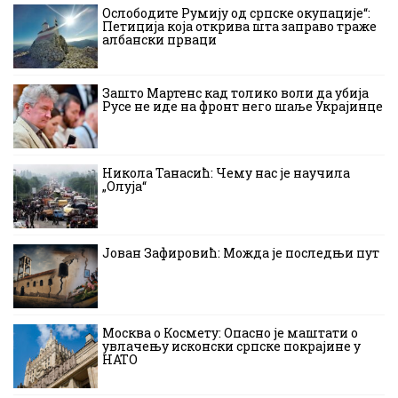
Ослободите Румију од српске окупације“:
Петиција која открива шта заправо траже
албански прваци
Зашто Мартенс кад толико воли да убија
Русе не иде на фронт него шаље Украјинце
Никола Танасић: Чему нас је научила
„Олуја“
Јован Зафировић: Можда је последњи пут
Москва о Космету: Опасно је маштати о
увлачењу исконски српске покрајине у
НАТО