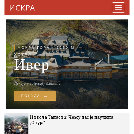
ИСКРА
Навига
Никола Танасић: Чему нас је научила
„Олуја“