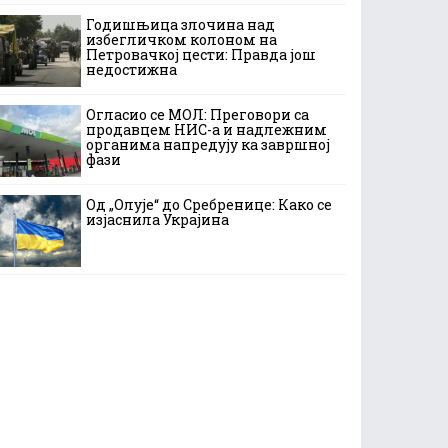
Годишњица злочина над
избегличком колоном на
Петровачкој цести: Правда још
недостижна
Огласио се МОЛ: Преговори са
продавцем НИС-а и надлежним
органима напредују ка завршној
фази
Од „Олује“ до Сребренице: Како се
изјаснила Украјина