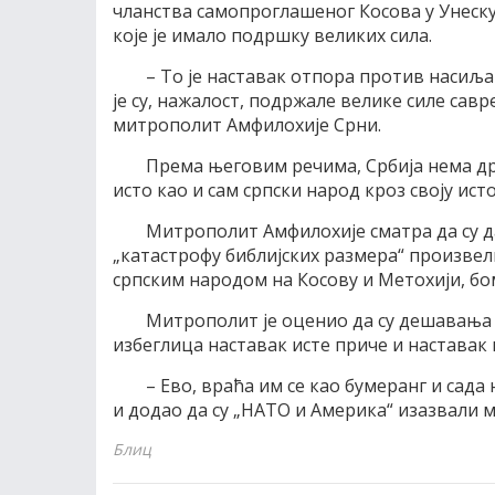
чланства самопроглашеног Косова у Унеск
које је имало подршку великих сила.
– То је наставак отпора против насиљ
је су, нажалост, подржале велике силе савр
митрополит Амфилохије Срни.
Према његовим речима, Србија нема друг
исто као и сам српски народ кроз своју исто
Митрополит Амфилохије сматра да су да
„катастрофу библијских размера“ произвели
српским народом на Косову и Метохији, бо
Митрополит је оценио да су дешавања у
избеглица наставак исте приче и наставак 
– Ево, враћа им се као бумеранг и сада
и додао да су „НАТО и Америка“ изазвали м
Блиц