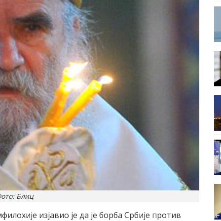
ото: Блиц
лохије изјавио је да је борба Србије против