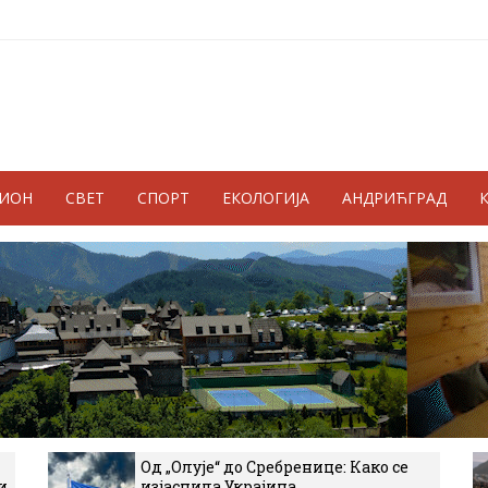
ГИОН
СВЕТ
СПОРТ
ЕКОЛОГИЈА
АНДРИЋГРАД
Од „Олује“ до Сребренице: Како се
и
изјаснила Украјина