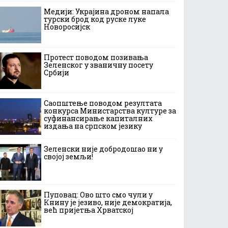
Медији: Украјина дроном напала
турски брод код руске луке
Новоросијск
Протест поводом позивања
Зеленског у званичну посету
Србији
Саопштење поводом резултата
конкурса Министарства културе за
суфинансирање капиталних
издања на српском језику
Зеленски није добродошао ни у
својој земљи!
Пуповац: Ово што смо чули у
Книну је језиво, није демократија,
већ пријетња Хрватској