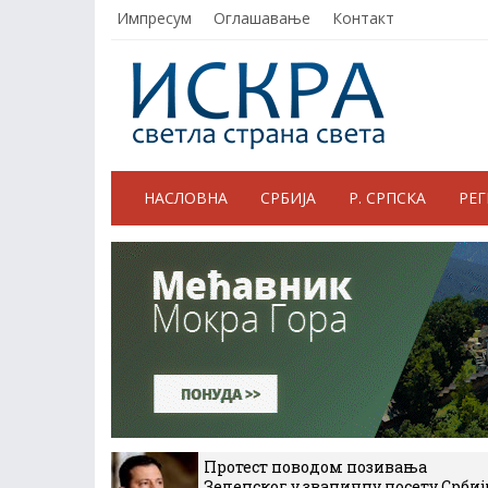
Импресум
Оглашавање
Контакт
НАСЛОВНА
СРБИЈА
Р. СРПСКА
РЕ
Протест поводом позивања
Зеленског у званичну посету Србиј