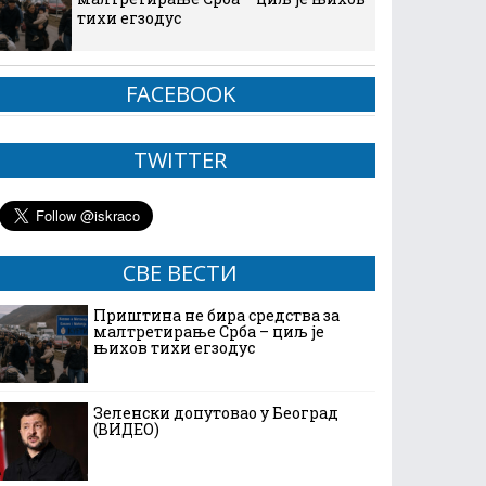
тихи егзодус
FACEBOOK
TWITTER
СВЕ ВЕСТИ
Приштина не бира средства за
малтретирање Срба – циљ је
њихов тихи егзодус
Зеленски допутовао у Београд
(ВИДЕО)