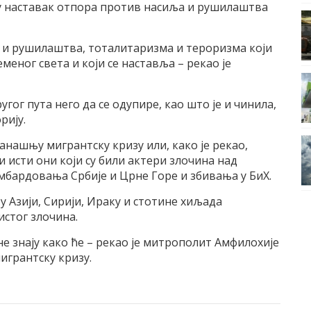
у наставак отпора против насиља и рушилаштва
а и рушилаштва, тоталитаризма и тероризма који
еменог света и који се наставља – рекао је
ог пута него да се одупире, као што је и чинила,
рију.
нашњу мигрантску кризу или, како је рекао,
 исти они који су били актери злочина над
мбардовања Србије и Црне Горе и збивања у БиХ.
 Азији, Сирији, Ираку и стотине хиљада
истог злочина.
 не знају како ће – рекао је митрополит Амфилохије
игрантску кризу.