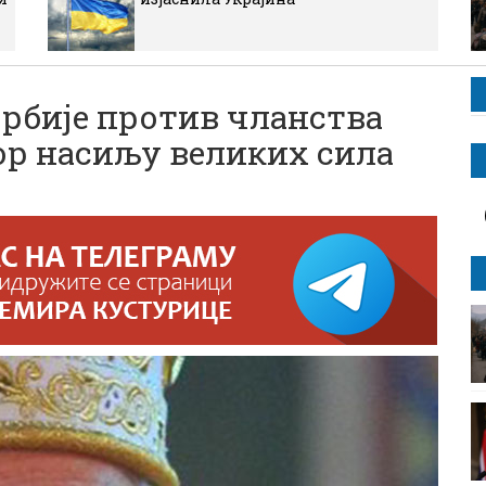
рбије против чланства
пор насиљу великих сила