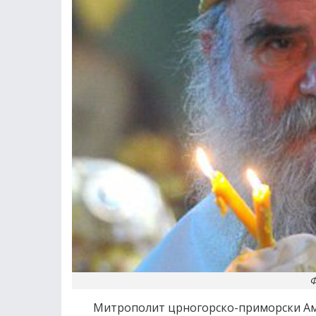
Ф
Митрополит црногорско-приморски Амфи