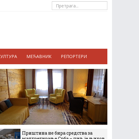
КУЛТУРА
МЕЋАВНИК
РЕПОРТЕРИ
Приштина не бира средства за
малтретирање Срба – циљ је њихов