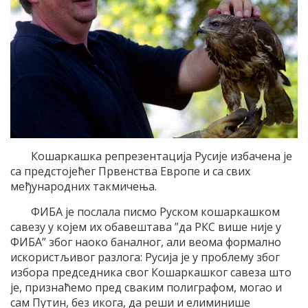
Кошаркашка репрезентација Русије избачена је
са предстојећег Првенства Европе и са свих
међународних такмичења.
ФИБА је послала писмо Руском кошаркашком
савезу у којем их обавештава ”да РКС више није у
ФИБА” због наоко баналног, али веома формално
искористљивог разлога: Русија је у проблему због
избора председника свог Кошаркашког савеза што
је, признаћемо пред сваким полиграфом, могао и
сам Путин, без икога, да реши и елиминише