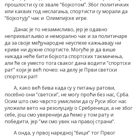
прошлости су се звале ”бојкотом”. Због политичких
или каквих год неслагања, спортисти су морали да
”бојкотују” чак и Олимпијске игре.
Данас је то незамисливо, јер је одавно
неприхватљиво и неморално чак и за политичаре
да за своје међународне неуспехе кажњавају ни
криве ни дужне спортисте. Могуће је да више
никада неће бити бојкота спортских такмичења,
али ће се уместо тога сваког дана водити ”спортски
рат” који је већ почео: на делу је Први светски
спортски рат!
А, како већ бива када су у питању ратови,
посебно они ”светски”, не могу проћи без нас, Срба.
Осим што смо чврсто умислили да су Руси због нас
уложили вето на резолуцију о Сребреници, а не због
себе, још смо уверенији да ћемо у том рату и
победити, јер ”ми смо увек на правој страни”.
А онда, у првој наредној ”бици” тог Првог