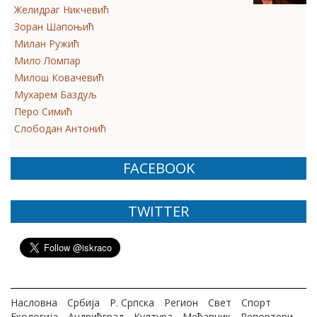
Желидраг Никчевић
Зоран Шапоњић
Милан Ружић
Мило Ломпар
Милош Ковачевић
Мухарем Баздуљ
Перо Симић
Слободан Антонић
FACEBOOK
TWITTER
Насловна
Србија
Р. Српска
Регион
Свет
Спорт
Екологија
Андрићград
Култура
Мећавник
Репортери