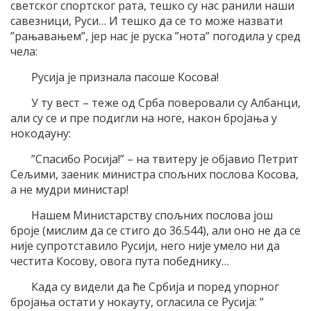
светског спортског рата, тешко су нас ранили наши
савезници, Руси… И тешко да се то може назвати
”рањавањем”, јер нас је руска ”нота” погодила у сред
чела:
Русија је признала пасоше Косова!
У ту вест – теже од Срба поверовали су Албанци,
али су се и пре подигли на ноге, након бројања у
нокодауну:
”Спасибо Росија!” – на твитеру је објавио Петрит
Сељими, заеник министра спољних послова Косова,
а не мудри министар!
Нашем Министарству спољних послова још
броје (мислим да се стиго до 36.544), али оно не да се
није супротставило Русији, него није умело ни да
честита Косову, овога пута победнику…
Када су видели да ће Србија и поред упорног
бројања остати у нокауту, огласила се Русија: ”