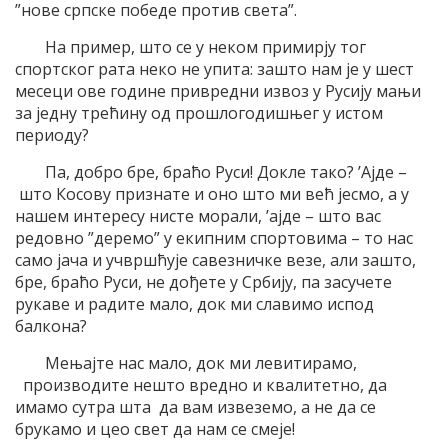
”нове српске победе против света”.
На пример, што се у неком примирју тог
спортског рата неко не упита: зашто нам је у шест
месеци ове године привредни извоз у Русију мањи
за једну трећину од прошлогодишњег у истом
периоду?
Па, добро бре, браћо Руси! Докле тако? ’Ајде –
што Косову признате и оно што ми већ јесмо, а у
нашем интересу нисте морали, ’ајде – што вас
редовно ”деремо” у екипним спортовима – то нас
само јача и учвршћује савезничке везе, али зашто,
бре, браћо Руси, не дођете у Србију, па засучете
рукаве и радите мало, док ми славимо испод
балкона?
Мењајте нас мало, док ми левитирамо,
производите нешто вредно и квалитетно, да
имамо сутра шта да вам извеземо, а не да се
брукамо и цео свет да нам се смеје!