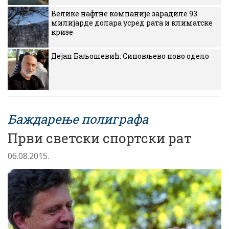
Велике нафтне компаније зарадиле 93
милијарде долара усред рата и климатске
кризе
Дејан Баљошевић: Синовљево ново одело
Баждарење полиграфа
Први светски спортски рат
06.08.2015.