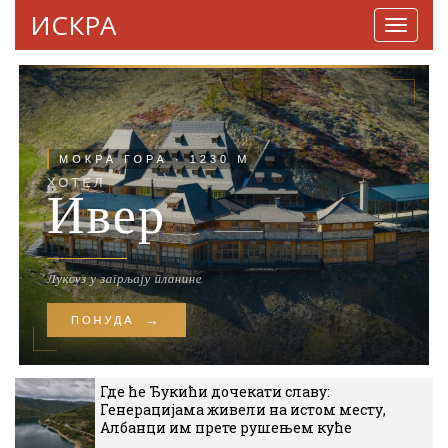
ИСКРА
Навига
Где ће Ђукићи дочекати славу:
Генерацијама живели на истом месту,
Албанци им прете рушењем куће