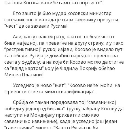
Пасоши Косова важиће само за спортисте”.
Ето зашто је био мудар косовски министар
спољних послова када је свом заменику препусти
”част” да се захвали Русима!
Али, као у сваком рату, клатно победе често
бива на једној, па превагне на другу страну: и у тако
”рестриктивној” руској изјави, Косово је видело пут
ка победи: Русија је домаћин наредног првенства
света у фудбалу, а на које би Косово могло да стигне
са ”вајлд картом” коју је Фадиљу Вокрију обећао
Мишел Платини!
Уследило је ново ”њет”: ”Косово неће моћи на
Првенство света мимо квалификација”.
Србија се таман порадовала тој ”савезничкој
победи у једној од битака” (руску забрану Косову да
наступи на Мондијалу прихватли смо као
савезничко извињење), када је уследио још један
”савезнички” директ: ”Зашто Русија не би