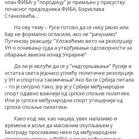
члан ФИБА: у ”породицу” је примљен у присуству
почасног председника ФИБА, Борислава
Станковића…
На ову тему – Руси готово да се нису јавно или
бар не формално огласили, ако не ”рачунамо”
Путинову реакцију: ”Уложићемо вето на резолуцију
УН о оснивању суда а утврђивање одговорности за
обарање авиона изнад Украјине”
Да ли је могуће да се у ”надгорњавање” Русије и
остатка света једнако уплићу политичке резолуције
у УН и спортска такмичења? Ако би се Србија питала
– то је сигурно тако, јер је у Србији међународни
спорт одавно важнији од српске спољне политике.
Или је српски међународни спорт утицајнији од
српске спољње пилитике.
Како код: ми, као нација, увек налазимо и
времена и воље да масовним окупљањем у
Београду прославимо неки од међународних