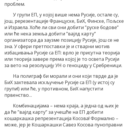
проблем.
У групи ЕП, у којој више нема Русије, остале су,
још, ререзентације Француске, БиХ, Финске, Пољске
и Израела. Хоће ли сви они добити ”руске бодове”
или ће нека земља добити ”вајлд карту”
организатора да заузме позицију Русије, још се не
зна. У сфери претпоставки је и стварни мотив
избацивања Русије са ЕП: врло је присутна теорија
или теорија завере према којој је то освета Русији
за вето на резолуцију УН о геноциду у Сребреници.
На полиграф би морали и они који тврде да је
БиХ захтевала искључење Русије са ЕП (у истој су
групи!) или ће, у противном, БиХ напустити
првенство…
Комбинацијама – нема краја, а једна од њих је
да ће ”вајлд карту” за учешће на ЕП добити
кошаркашка репрезентација Косова! Формално –
може, јер је Кошаркашки Савез Косова пуноправни