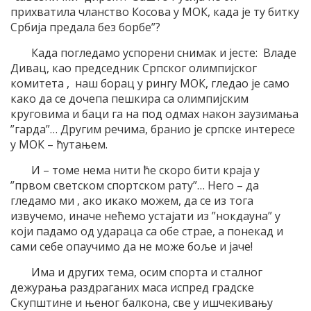
прихватила чланство Косова у МОК, када је ту битку
Србија предала без борбе”?
Када погледамо успорени снимак и јесте: Владе
Дивац, као председник Српског олимпијског
комитета , наш борац у рингу МОК, гледао је само
како да се дочепа пешкира са олимпијским
круговима и баци га на под одмах након заузимања
”гарда”… Другим речима, бранио је српске интересе
у МОК – ћутањем.
И – томе нема нити ће скоро бити краја у
”првом светском спортском рату”… Него – да
гледамо ми , ако икако можем, да се из тога
извучемо, иначе нећемо устајати из ”нокдауна” у
који падамо од удараца са обе страе, а понекад и
сами себе опаучимо да не може боље и јаче!
Има и других тема, осим спорта и сталног
дежурања раздраганих маса испред градске
Скупштине и њеног балкона, све у ишчекивању