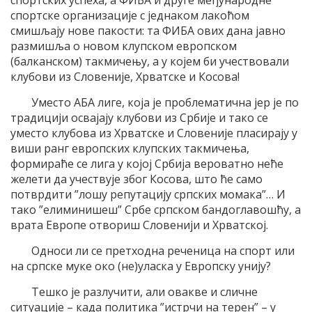
спортских успеха, а ФИБА и друге међународне
спортске организације с једнаком лакоћом
смишљају нове пакости: та ФИБА ових дана јавно
размишља о новом клупском европском
(балканском) такмичењу, а у којем би учествовали
клубови из Словеније, Хрватске и Косова!
Уместо АБА лиге, која је проблематична јер је по
традицији освајају клубови из Србије и тако се
уместо клубова из Хрватске и Словеније пласирају у
виши ранг европских клупских такмичења,
формираће се лига у којој Србија вероватно неће
желети да учествује због Косова, што ће само
потврдити ”лошу репутацију српских момака”… И
тако ”елиминишеш” Србе српском бандоглавошћу, а
врата Европе отвориш Словенији и Хрватској.
Односи ли се претходна реченица на спорт или
на српске муке око (не)уласка у Европску унију?
Тешко је разлучити, али овакве и сличне
ситуације – када политика ”истрчи на терен” – у