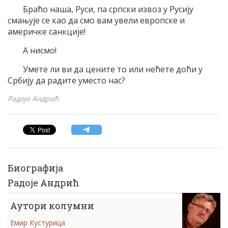
Браћо наша, Руси, па српски извоз у Русију
смањује се као да смо вам увели европске и
америчке санкције!
А нисмо!
Умете ли ви да цените то или нећете доћи у
Србију да радите уместо нас?
Радоје Андрић
Биографија
Радоје Андрић
Аутори колумни
Емир Кустурица