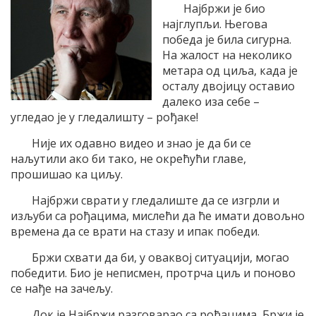
Најбржи је био
најглупљи. Његова
победа је била сигурна.
На жалост на неколико
метара од циља, када је
осталу двојицу оставио
далеко иза себе –
угледао је у гледалишту – рођаке!
Није их одавно видео и знао је да би се
наљутили ако би тако, не окрећући главе,
прошишао ка циљу.
Најбржи сврати у гледалиште да се изгрли и
изљуби са рођацима, мислећи да ће имати довољно
времена да се врати на стазу и ипак победи.
Бржи схвати да би, у оваквој ситуацији, могао
победити. Био је неписмен, протрча циљ и поново
се нађе на зачељу.
Док је Најбржи разговарао са рођацима, Бржи је