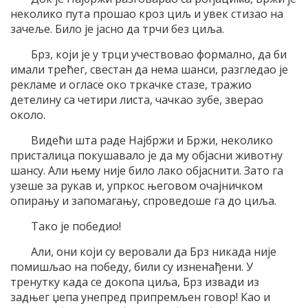
неколико пута прошао кроз циљ и увек стизао на
зачеље. Било је јасно да трчи без циља.
Брз, који је у трци учествовао формално, да би
имали трећег, свестан да нема шанси, разгледао је
рекламе и огласе око тркачке стазе, тражио
детелину са четири листа, чачкао зубе, зверао
около.
Видећи шта раде Најбржи и Бржи, неколико
присталица покушавало је да му објасни животну
шансу. Али њему није било лако објаснити. Зато га
узеше за рукав и, упркос његовом очајничком
опирању и запомагању, спроведоше га до циља.
Тако је победио!
Али, они који су веровали да Брз никада није
помишљао на победу, били су изненађени. У
тренутку када се докопа циља, Брз извади из
задњег џепа унепред припремљен говор! Као и