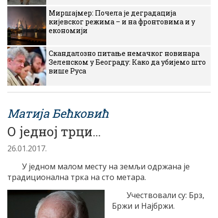
Миршајмер: Почела је деградација
кијевског режима – и на фронтовима и у
економији
Скандалозно питање немачког новинара
Зеленском у Београду: Како да убијемо што
више Руса
Матија Бећковић
О једној трци…
26.01.2017.
У једном малом месту на земљи одржана је
традиционална трка на сто метара.
Учествовали су: Брз,
Бржи и Најбржи.