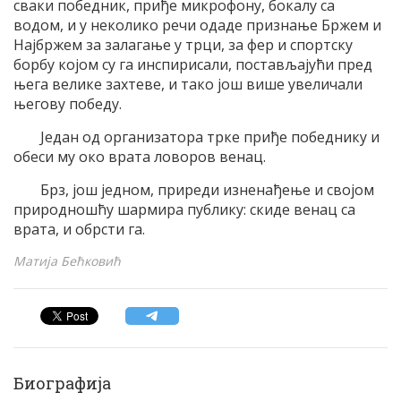
сваки победник, приђе микрофону, бокалу са
водом, и у неколико речи одаде признање Бржем и
Најбржем за залагање у трци, за фер и спортску
борбу којом су га инспирисали, постављајући пред
њега велике захтеве, и тако још више увеличали
његову победу.
Један од организатора трке приђе победнику и
обеси му око врата ловоров венац.
Брз, још једном, приреди изненађење и својом
природношћу шармира публику: скиде венац са
врата, и обрсти га.
Матија Бећковић
Биографија