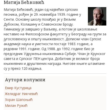
Матија Бећковић
Матија Бећковић, један од највећих српских
песника, рођен је 29. новембра 1939. године у
Сенти. Основну школу похађао је у Вељем
Дубоком, Колашину и Славонском Броду.
Гимназију је завршио у Ваљеву, а потом је школовање
наставио на Филозофском факултету у Београду на групи за
југословенску и општу књижевност. Дописни члан Српске
академије наука и уметности постаје 1983. године, а
редовни 1991. године. Од 1988. до 1992. године био је
председник Удружења књижевника Србије. Члан је Крунског
савета и Српског ПЕН центра. Добитник је великог броја
књижевних и друштвених награда. Његове књиге штампане
су у преко 120 издања.
Аутори колумни
Емир Кустурица
Желидраг Никчевић
Зоран Шапоњић
Милан Ружић