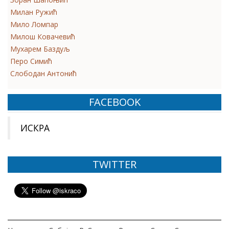
Милан Ружић
Мило Ломпар
Милош Ковачевић
Мухарем Баздуљ
Перо Симић
Слободан Антонић
FACEBOOK
ИСКРА
TWITTER