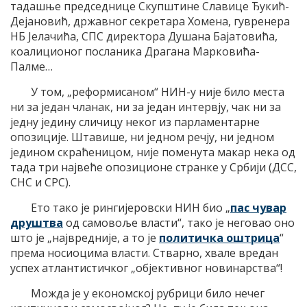
тадашње председнице Скупштине Славице Ђукић-
Дејановић, државног секретара Хомена, гувренера
НБ Јелачића, СПС директора Душана Бајатовића,
коалиционог посланика Драгана Марковића-
Палме…
У том, „реформисаном“ НИН-у није било места
ни за један чланак, ни за један интервју, чак ни за
једну једину сличицу неког из парламентарне
опозиције. Штавише, ни једном речју, ни једном
једином скраћеницом, није поменута макар нека од
тада три највеће опозиционе странке у Србији (ДСС,
СНС и СРС).
Ето тако је рингијеровски НИН био „
пас чувар
друштва
од самовоље власти“, тако је неговао оно
што је „највредније, а то је
политичка оштрица
“
према носиоцима власти. Стварно, хвале вредан
успех атлантистичког „објективног новинарства“!
Можда је у економској рубрици било нечег