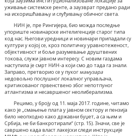
која заузима институционализоване локације за
уживање системске ренте, а заузврат предано ради
на искоришћавању и слуђивању обичног света.
НИН је, пре Рингијера, био можда последње
упориште новинарске интелигенције старог типа
код нас. Његови уредници и новинари припадали су
култури у којој се, кроз политичку уравнотеженост,
објективност и боље разумевање друштвених
токова, служи јавном интересу. С новим газдама
наступила је смрт НИН-а који смо до тада га знали.
Заправо, претворио се у пуког
мамузара
недовољно послушног локалног управљача,
критикованог првенствено због непотпуног
атлантизма и несавршеног неолиберализма.
Рецимо, у броју од 11. маја 2017. године, читамо
како је „смањење плата у јавном сектору и пензија
било неопходно како државни буџет, а са њим и
Србија, не би банкротирали“ (стр. 15). Значи, све је
савршено када власт лакејски следи инструкције