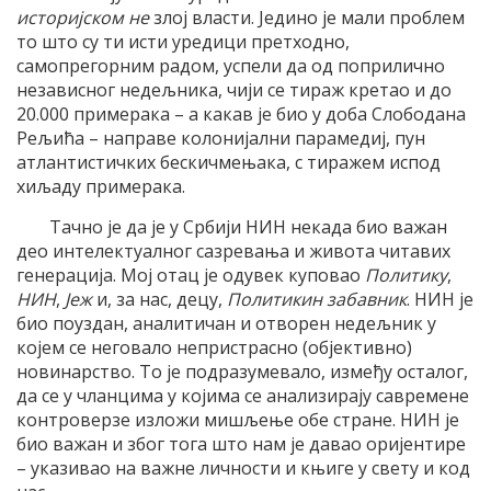
историјском
не
злој власти. Једино је мали проблем
то што су ти исти уредици претходно,
самопрегорним радом, успели да од поприлично
независног недељника, чији се тираж кретао и до
20.000 примерака – а какав је био у доба Слободана
Рељића – направе колонијални парамедиј, пун
атлантистичких бескичмењака, с тиражем испод
хиљаду примерака.
Тачно је да је у Србији НИН некада био важан
део интелектуалног сазревања и живота читавих
генерација. Мој отац је одувек куповао
Политику
,
НИН
,
Јеж
и, за нас, децу,
Политикин забавник
. НИН је
био поуздан, аналитичан и отворен недељник у
којем се неговало непристрасно (објективно)
новинарство. То је подразумевало, између осталог,
да се у чланцима у којима се анализирају савремене
контроверзе изложи мишљење обе стране. НИН је
био важан и због тога што нам је давао оријентире
– указивао на важне личности и књиге у свету и код