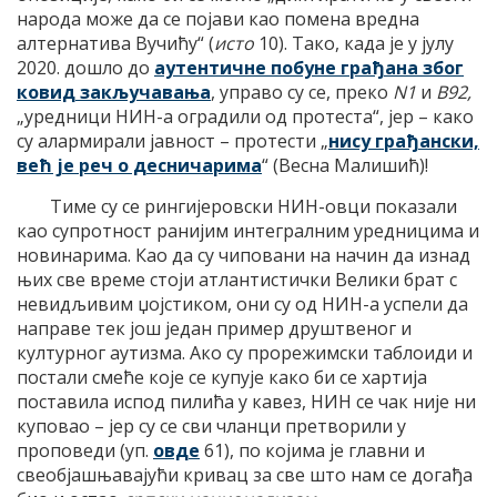
народа може да се појави као помена вредна
алтернатива Вучићу“ (
исто
10). Тако, када је у јулу
2020. дошло до
аутентичне побуне грађана због
ковид закључавања
, управо су се, преко
N1
и
B92,
„уредници НИН-а оградили од протеста“, јер – како
су алармирали јавност – протести „
нису грађански,
већ је реч о десничарима
“ (Весна Малишић)!
Тиме су се рингијеровски НИН-овци показали
као супротност ранијим интегралним уредницима и
новинарима. Као да су чиповани на начин да изнад
њих све време стоји атлантистички Велики брат с
невидљивим џојстиком, они су од НИН-а успели да
направе тек још један пример друштвеног и
културног аутизма. Ако су прорежимски таблоиди и
постали смеће које се купује како би се хартија
поставила испод пилића у кавез, НИН се чак није ни
куповао – јер су се сви чланци претворили у
проповеди (уп.
овде
61), по којима је главни и
свеобјашњавајући кривац за све што нам се догађа