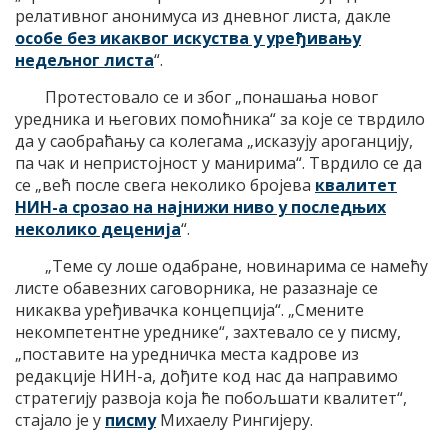
релативног анонимуса из дневног листа, дакле
особе без икаквог искуства у уређивању
недељног листа
“.
Протестовало се и због „понашања новог
уредника и његових помоћника“ за које се тврдило
да у саобраћању са колегама „исказују ароганцију,
па чак и непристојност у манирима“. Тврдило се да
се „већ после свега неколико бројева
квалитет
НИН-а срозао на најнижи ниво у последњих
неколико деценија
“.
„Теме су лоше одабране, новинарима се намећу
листе обавезних саговорника, не разазнаје се
никаква уређивачка концепција“. „Смените
некомпетентне уреднике“, захтевало се у писму,
„поставите на уредничка места кадрове из
редакције НИН-а, дођите код нас да направимо
стратегију развоја која ће побољшати квалитет“,
стајало је у
писму
Михаелу Рингијеру.