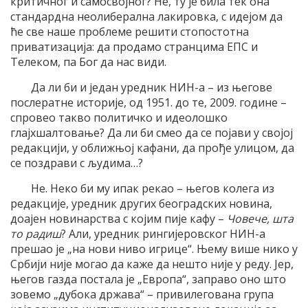
критичног и самосвојног? Не, ту је била тек она
стандардна неолиберална лакировка, с идејом да
ће све наше проблеме решити стопостотна
приватизација: да продамо странцима ЕПС и
Телеком, па Бог да нас види.
Да ли би и један уредник НИН-а – из његове
послератне историје, од 1951. до те, 2009. године –
спровео такво политичко и идеолошко
глајхшалтовање? Да ли би смео да се појави у својој
редакцији, у оближњој кафани, да прође улицом, да
се поздрави с људима…?
Не. Неко би му ипак рекао – његов колега из
редакције, уредник других београдских новина,
доајен новинарства с којим пије кафу –
Човече, шта
то радиш
? Али, уредник рингијеровског НИН-а
прешао је „на нови ниво игрице“. Њему више нико у
Србији није могао да каже да нешто није у реду. Јер,
његов газда постала је „Европа“, заправо оно што
зовемо „дубока држава“ – привилегована група