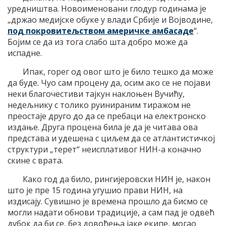
уредништва. Новоименовани глодур годинама је
„држао медијске обуке у влади Србије и Војводине,
под покровитељством америчке амбасаде
“.
Бојим се да из тога слабо шта добро може да
испадне.
Ипак, горег од овог што је било тешко да може
да буде. Чуо сам процену да, осим ако се не појави
неки благочестиви тајкун наклоњен Вучићу,
недељнику с толико руинираним тиражом не
преостаје друго до да се пребаци на електронско
издање. Друга процена била је да је читава ова
представа и удешена с циљем да се атлантистичкој
структури „терет“ неисплативог НИН-а коначно
скине с врата.
Како год да било, рингијеровски НИН је, након
што је пре 15 година угушио прави НИН, на
издисају. Сувишно је времена прошло да бисмо се
могли надати обнови традиције, а сам пад је одвећ
дубок да би се, без довођења јаке екипе, могао