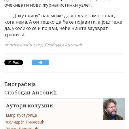
очекивати нови журналистички узлет.
„Јаку екипу“ пак може да доведе само новац
кога нема. А он тешко да ће се појавити, а још теже
да, уколико се и појави, неће ништа заузврат
тражити.
andricevinstitut.org, Слободан Антонић
Биографија
Слободан Антонић
Аутори колумни
Емир Кустурица
Желидраг Никчевић
Зоран Шапоњић