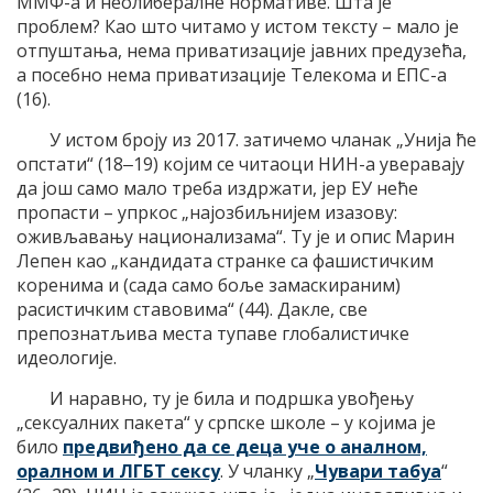
ММФ-а и неолибералне нормативе. Шта је
проблем? Као што читамо у истом тексту – мало је
отпуштања, нема приватизације јавних предузећа,
а посебно нема приватизације Телекома и ЕПС-а
(16).
У истом броју из 2017. затичемо чланак „Унија ће
опстати“ (18‒19) којим се читаоци НИН-а уверавају
да још само мало треба издржати, јер ЕУ неће
пропасти – упркос „најозбиљнијем изазову:
оживљавању национализама“. Ту је и опис Марин
Лепен као „кандидата странке са фашистичким
коренима и (сада само боље замаскираним)
расистичким ставовима“ (44). Дакле, све
препознатљива места тупаве глобалистичке
идеологије.
И наравно, ту је била и подршка увођењу
„сексуалних пакета“ у српске школе – у којима је
било
предвиђено да се деца уче о аналном,
оралном и ЛГБТ сексу
. У чланку „
Чувари табуа
“