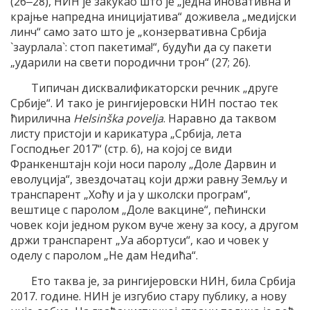
(26‒28), НИН је закукао што је „једна иновативна и
крајње напредна иницијатива“ доживела „медијски
линч“ само зато што је „конзервативна Србија
`заурлала`: стоп пакетима!“, будући да су пакети
„ударили на свети породични трон“ (27; 26).
Типичан дисквалификаторски речник „друге
Србије“. И тако је рингијеровски НИН постао тек
ћирилична
Helsinškа poveljа
. Наравно да таквом
листу пристоји и карикатура „Србија, лета
Господњег 2017“ (стр. 6), на којој се види
Франкенштајн који носи паролу „Доле Дарвин и
еволуција“, звездочатац који држи равну Земљу и
транспарент „Хоћу и ја у школски програм“,
вештице с паролом „Доле вакцине“, пећински
човек који једном руком вуче жену за косу, а другом
држи транспарент „Уа абортуси“, као и човек у
оделу с паролом „Не дам Недића“.
Ето таква је, за рингијеровски НИН, била Србија
2017. године. НИН је изгубио стару публику, а нову