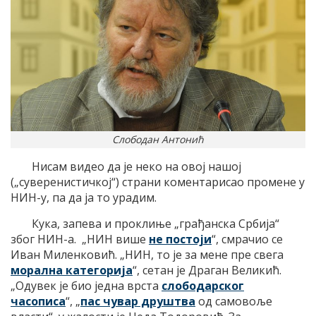
Слободан Антонић
Нисам видео да је неко на овој нашој
(„суверенистичкој“) страни коментарисао промене у
НИН-у, па да ја то урадим.
Кука, запева и проклиње „грађанска Србија“
због НИН-а. „НИН више
не постоји
“, смрачио се
Иван Миленковић. „НИН, то је за мене пре свега
морална категорија
“, сетан је Драган Великић.
„Одувек је био једна врста
слободарског
часописа
“, „
пас чувар друштва
од самовоље