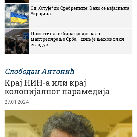
Од „Олује“ до Сребренице: Како се изјаснила
Украјина
Приштина не бира средства за
малтретирање Срба – циљ је њихов тихи
егзодус
Слободан Антонић
Крај НИН-а или крај
колонијалног парамедија
27.01.2024.