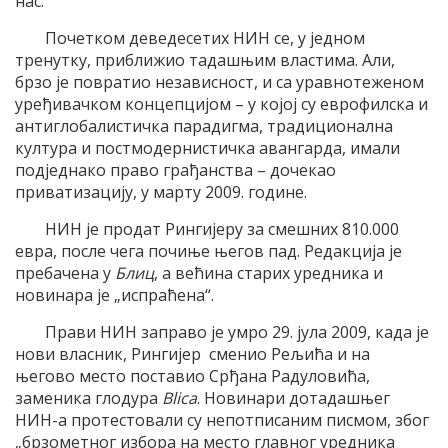
нас.
Почетком деведесетих НИН се, у једном
тренутку, приближио тадашњим властима. Али,
брзо је повратио независност, и са уравнотеженом
уређивачком концепцијом – у којој су еврофилска и
антиглобалистичка парадигма, традиционална
култура и постмодернистичка авангарда, имали
подједнако право грађанства – дочекао
приватизацију, у марту 2009. године.
НИН је продат Рингијеру за смешних 810.000
евра, после чега почиње његов пад. Редакција је
пребачена у
Блиц
, а већина старих уредника и
новинара је „испраћена“.
Прави НИН заправо је умро 29. јула 2009, када је
нови власник, Рингијер сменио Рељића и на
његово место поставио Срђана Радуловића,
заменика глодура
Blica
. Новинари дотадашњег
НИН-а протестовали су непотписаним писмом, због
„брзометног избора на место главног уредника