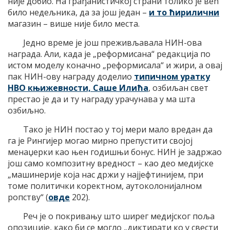
није добио. На грађанистичкој страни толико је већ
било недељника, да за још један –
и то ћирилични
магазин – више није било места.
Једно време је још преживљавала НИН-ова
награда. Али, када је „реформисана“ редакција по
истом моделу коначно „реформисала“ и жири, а овај
пак НИН-ову награду доделио
типичном уратку
НВО књижевности, Саше Илића
, озбиљан свет
престао је да и ту награду урачунава у ма шта
озбиљно.
Тако је НИН постао у тој мери мало вредан да
га је Рингијер могао мирно препустити својој
менаџерки као њен годишњи бонус. НИН је задржао
још само композитну вредност – као део медијске
„машинерије која нас држи у најјефтинијем, при
томе политички коректном, аутоколонијалном
ропству“ (
овде
202).
Реч је о покривању што ширег медијског поља
опозиције, како би се могло „диктирати ко у свести