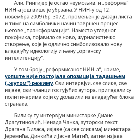
Али, Рингијер је остао неумољив, и „реформа“
НИН-а још више је убрзана. У НИН-у од 12.
новембра 2009 (бр. 3072), промењен је дизајн листа
и тиме на симболички начин завршен процес
његове „трансформације“. Наместо угледног
покојника, појавило се ново, журналистичко
створење, које је одлично симболизовало нову
владајућу идеологију и њену „органску
интелигенцију“.
У том броју „реформисаног НИН-а“, наиме,
уопште није постојала опозиција тадашњем
(„жутом“) режиму
. Сви интервјуи, све слике, све
изјаве, сви чланци гостујућих аутора, припадали су
политичарима који су долазили из владајућег блока
странака.
Били су ту интервјуи министарке Диане
Драгутиновић, Ненада Чанка, ауторски текст
Драгана Ђиласа, изјаве (са све сликама) министара
Јеремића, Динкића и Јасне Матић, затим изјава