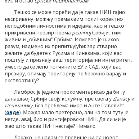
био и остао
српски национализам
.
Тешко се може порећи да је такав НИН гајио
нескривену мржњу према свим политкоректно
неподобним личностима и идејама, као и тешко
прикривени презир према
реалној
Србији, тим
живим и „обичним“ Србима. Исмевао је њихов
разум, надмено их припиткујући: зар стварно
желите да будете с Русима и Кинезима, који вас
поштују и признају ваш територијални интегритет,
уместо да се лепо потчините ЕУ и САД, који вас
презиру, отимају територију, те безочно варају и
експлоатишу?
Ламброс је једном прокоментарисао да би „у
данашњој Србији своју колумну, пре свега у
Данасу
и
Пешчанику
, без проблема имао и Анте Павелић“
(
овде
). Можда мало претерано, али на том путу је
негде, авај, био и рингијеровски НИН. Да ли ми је
жао што такав НИН нестаје? Нимало.
Дакако, не надам се превише ни од новог