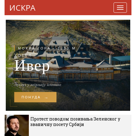
ИСКРА
Навига
Протест поводом позивања Зеленског у
званичну посету Србији