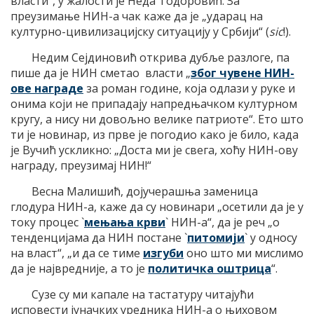
власти“, у жалости је Неда Тодоровић. За
преузимање НИН-а чак каже да је „ударац на
културно-цивилизацијску ситуацију у Србији“ (
sic
!).
Недим Сејдиновић открива дубље разлоге, па
пише да је НИН сметао власти „
због чувене НИН-
ове награде
за роман године, која одлази у руке и
онима који не припадају напредњачком културном
кругу, а нису ни довољно велике патриоте“. Ето што
ти је новинар, из прве је погодио како је било, када
је Вучић ускликно: „Доста ми је свега, хоћу НИН-ову
награду, преузимај НИН!“
Весна Малишић, дојучерашња заменица
глодура НИН-а, каже да су новинари „осетили да је у
току процес `
мењања крви
` НИН-а“, да је реч „о
тенденцијама да НИН постане `
питомији
` у односу
на власт“, „и да се тиме
изгуби
оно што ми мислимо
да је највредније, а то је
политичка оштрица
“.
Сузе су ми капале на тастатуру читајући
исповести јуначких уредника НИН-а о њиховом