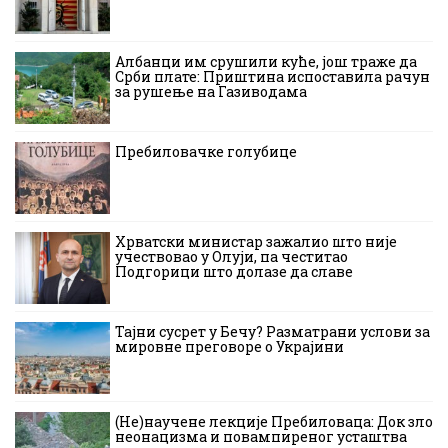
Албанци им срушили куће, још траже да
Срби плате: Приштина испоставила рачун
за рушење на Газиводама
Пребиловачке голубице
Хрватски министар зажалио што није
учествовао у Олуји, па честитао
Подгорици што долазе да славе
Тајни сусрет у Бечу? Разматрани услови за
мировне преговоре о Украјини
(Не)научене лекције Пребиловаца: Док зло
неонацизма и повампиреног усташтва