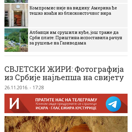
Компромис није на видику: Америка ће
тешко изаћи из блискоисточног вира
Албанци им срушили куће, још траже да
Срби плате: Приштина испоставила рачун
за рушење на Газиводама
СВЈЕТСКИ ЖИРИ: Фотографија
из Србије најљепша на свијету
26.11.2016. - 17:28