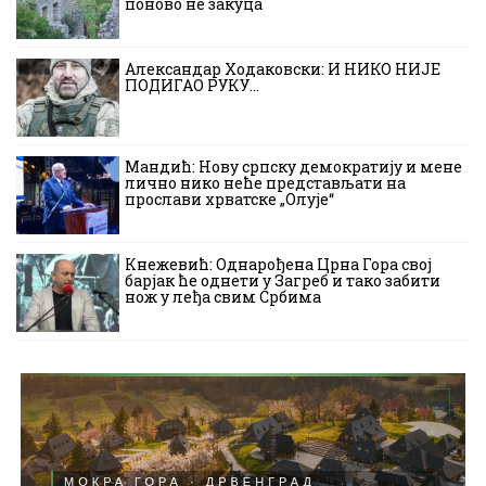
поново не закуца
Александар Ходаковски: И НИКО НИЈЕ
ПОДИГАО РУКУ…
Мандић: Нову српску демократију и мене
лично нико неће представљати на
прослави хрватске „Олује“
Кнежевић: Однарођена Црна Гора свој
барјак ће однети у Загреб и тако забити
нож у леђа свим Србима