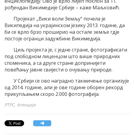
енциклопедију. Ово је врло лијеп поклон за 11.
рођендан Викимедије Србије – каже Маљковић.
Пројекат „Вики воли Земљу“ почела је
Википедија на украјинском језику 2013. године, да
би се врло брзо проширио на остале земље гдје
постоје огранци задужбине Викимедија.
Циљ пројекта је, с једне стране, фотографисати
под слободном лиценцом што више природних
споменика, а са друге стране допринијети
повећању јавне свијести о очувању природе.
У Србији се ово наградно такмичење организује
од 2014. године, али је ове године оборен рекорд
прикупљањем скоро 2.000 фотографија.
РТРС, Агенције