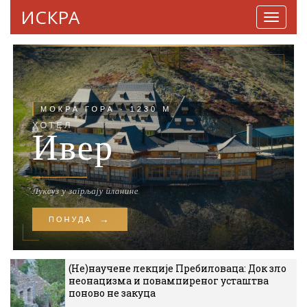
ИСКРА
Навига
(Не)научене лекције Пребиловаца: Док зло
неонацизма и повампиреног усташтва
поново не закуца