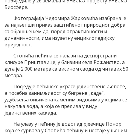
побиједиле у 26 земаља и УНЕСКО пројекту УНЕСКО
Биосфере.
Фотографија Чедомира Жарковића изабрана је
за најљепши приказ заштићеног природног добра
са објашњењем да, поред атрактивности и
динамичности, има изузетну енциклопедијску
вриједност.
Стопића пећина се налази на десној страни
клисуре Приштавице, у близини села Рожанство, а
дуга је 2.000 метара са висином свода од читавих 50
метара.
Посједује пећинске украсе јединствене љепоте,
а посебна занимљивост су бигрене „каде“,
удубљења оивичена каменим зидовима у којима се
накупља вода, а која се прелива у виду
јединствених каскада.
На улазу у пећину је водопад рјеечице Понор
која се сурвава у Стопића пећину и нестаје у њеним