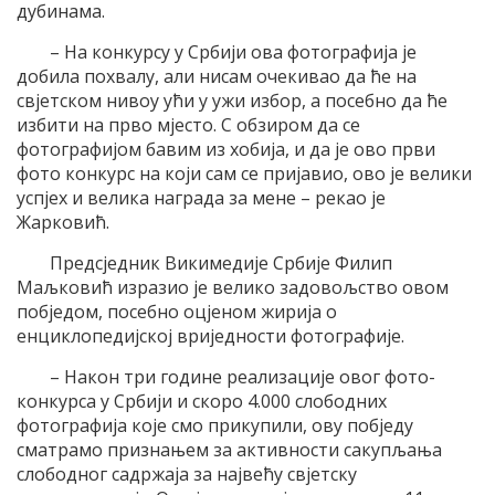
дубинама.
– На конкурсу у Србији ова фотографија је
добила похвалу, али нисам очекивао да ће на
свјетском нивоу ући у ужи избор, а посебно да ће
избити на прво мјесто. С обзиром да се
фотографијом бавим из хобија, и да је ово први
фото конкурс на који сам се пријавио, ово је велики
успјех и велика награда за мене – рекао је
Жарковић.
Предсједник Викимедије Србије Филип
Маљковић изразио је велико задовољство овом
побједом, посебно оцјеном жирија о
енциклопедијској вриједности фотографије.
– Након три године реализације овог фото-
конкурса у Србији и скоро 4.000 слободних
фотографија које смо прикупили, ову побједу
сматрамо признањем за активности сакупљања
слободног садржаја за највећу свјетску