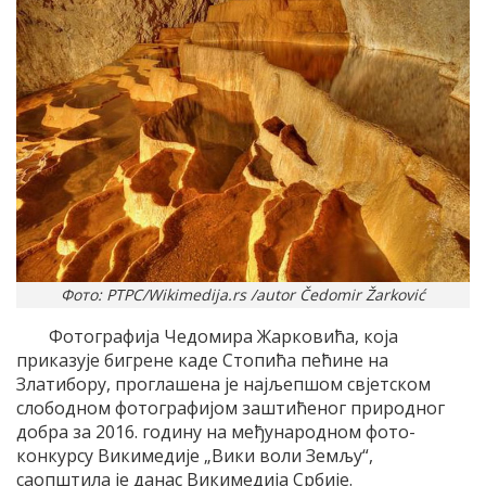
Фото: РТРС/Wikimedija.rs /autor Čedomir Žarković
Фотографија Чедомира Жарковића, која
приказује бигрене каде Стопића пећине на
Златибору, проглашена је најљепшом свјетском
слободном фотографијом заштићеног природног
добра за 2016. годину на међународном фото-
конкурсу Викимедије „Вики воли Земљу“,
саопштила је данас Викимедија Србије.