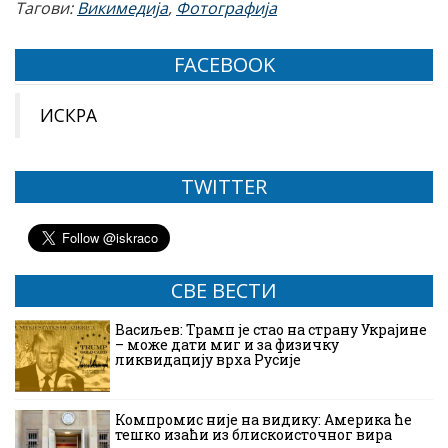
Тагови:
Викимедија
,
Фотографија
FACEBOOK
ИСКРА
TWITTER
СВЕ ВЕСТИ
Васиљев: Трамп је стао на страну Украјине
– може дати миг и за физичку
ликвидацију врха Русије
Компромис није на видику: Америка ће
тешко изаћи из блискоисточног вира