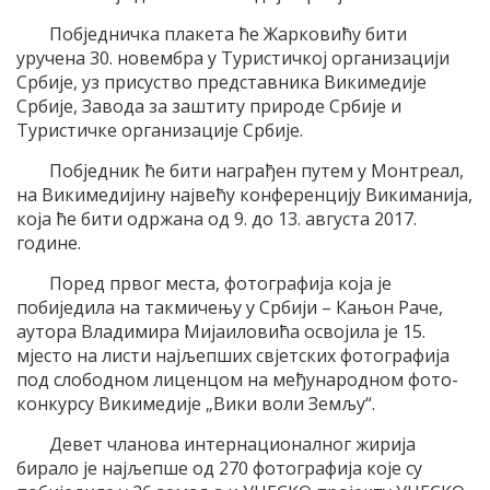
Побједничка плакета ће Жарковићу бити
уручена 30. новембра у Туристичкој организацији
Србије, уз присуство представника Викимедије
Србије, Завода за заштиту природе Србије и
Туристичке организације Србије.
Побједник ће бити награђен путем у Монтреал,
на Викимедијину највећу конференцију Викиманија,
која ће бити одржана од 9. до 13. августа 2017.
године.
Поред првог места, фотографија која је
побиједила на такмичењу у Србији – Кањон Раче,
аутора Владимира Мијаиловића освојила је 15.
мјесто на листи најљепших свјетских фотографија
под слободном лиценцом на међународном фото-
конкурсу Викимедије „Вики воли Земљу“.
Девет чланова интернационалног жирија
бирало је најљепше од 270 фотографија које су