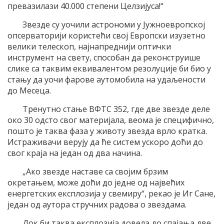
превазилази 40.000 степени Целзијуса!“
Звезде су уочили астрономи у Јужноевропској
опсерваторији користећи свој Европски изузетно
велики телескоп, најнапреднији оптички
инструмент на свету, способан да реконструише
слике са таквим еквивалентом резолуције би био у
стању да уочи фарове аутомобила на удаљености
до Месеца.
Тренутно стање ВФТС 352, где две звезде деле
око 30 одсто свог материјала, веома је специфично,
пошто је таква фаза у животу звезда врло кратка.
Истраживачи верују да ће систем ускоро доћи до
свог краја на један од два начина.
„Ако звезде наставе са својим брзим
окретањем, може доћи до једне од највећих
енергетских експлозија у свемиру“, рекао је Иг Сане,
један од аутора стручних радова о звездама.
Док би таква експлозија довела до спајања две