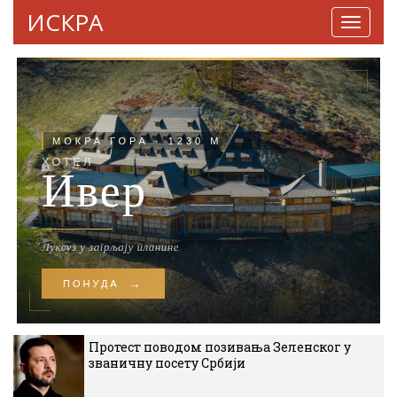
ИСКРА
Навига
Протест поводом позивања Зеленског у
званичну посету Србији