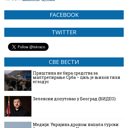
FACEBOOK
TWITTER
СВЕ ВЕСТИ
Приштина не бира средства за
малтретирање Срба – циљ је њихов тихи
егзодус
Зеленски допутовао у Београд (ВИДЕО)
Медији: Украјина дроном напала турски