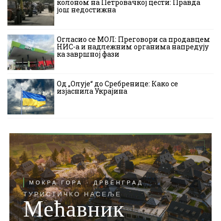
колоном на Петровачкој цести: Правда
још недостижна
Огласио се МОЛ: Преговори са продавцем
НИС-а и надлежним органима напредују
ка завршној фази
Од „Олује“ до Сребренице: Како се
изјаснила Украјина