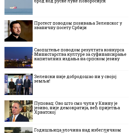
брод код руске луке Новоросијск
Протест поводом позивања Зеленског у
званичну посету Србији
Саопштење поводом резултата конкурса
Министарства културе за суфинансирање
капиталних издања на српском језику
Зеленски није добродошао ни у својој
земљи!
Пуповац: Ово што смо чули у Книну је
језиво, није демократија, већ пријетња
Хрватској
Годишњица злочина над избегличком