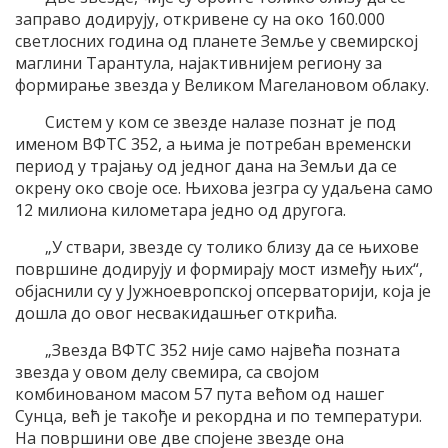
заправо додирују, откривене су на око 160.000
светлосних година од планете Земље у свемирској
маглини Тарантула, најактивнијем региону за
формирање звезда у Великом Магелановом облаку.
Систем у ком се звезде налазе познат је под
именом ВФТС 352, а њима је потребан временски
период у трајању од једног дана на Земљи да се
окрену око своје осе. Њихова језгра су удаљена само
12 милиона километара једно од другога.
„У ствари, звезде су толико близу да се њихове
површине додирују и формирају мост између њих“,
објаснили су у Јужноевропској опсерваторији, која је
дошла до овог несвакидашњег открића.
„Звезда ВФТС 352 није само највећа позната
звезда у овом делу свемира, са својом
комбинованом масом 57 пута већом од нашег
Сунца, већ је такође и рекордна и по температури.
На површини ове две спојене звезде она