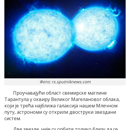
Фото: rs.sputniknews.com
Проучавајући област свемирске маглине
Тарантула у оквиру Великог Магелановог облака,
који је трећа најближа галаксија нашем Млечном
путу, астрономи су открили двоструки звездани
систем.
Две звезде, чије су орбите толико близу да се