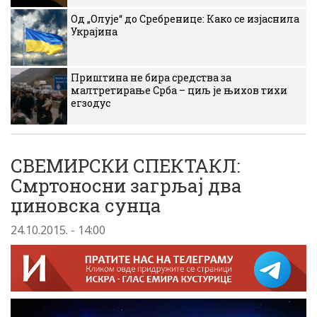
Од „Олује“ до Сребренице: Како се изјаснила
Украјина
Приштина не бира средства за
малтретирање Срба – циљ је њихов тихи
егзодус
СВЕМИРСКИ СПЕКТАКЛ:
Смртоносни загрљај два
џиновска сунца
24.10.2015. - 14:00