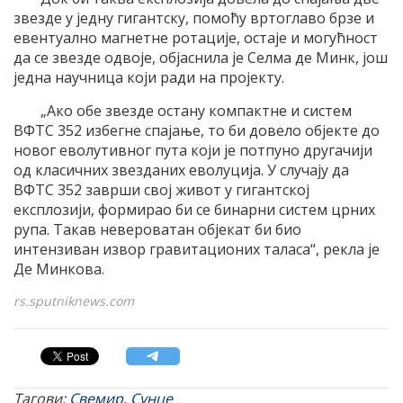
звезде у једну гигантску, помоћу вртоглаво брзе и
евентуално магнетне ротације, остаје и могућност
да се звезде одвоје, објаснила је Селма де Минк, још
једна научница који ради на пројекту.
„Ако обе звезде остану компактне и систем
ВФТС 352 избегне спајање, то би довело објекте до
новог еволутивног пута који је потпуно другачији
од класичних звезданих еволуција. У случају да
ВФТС 352 заврши свој живот у гигантској
експлозији, формирао би се бинарни систем црних
рупа. Такав невероватан објекат би био
интензиван извор гравитационих таласа“, рекла је
Де Минкова.
rs.sputniknews.com
Тагови:
Свемир
,
Сунце