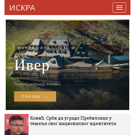
ИСКРА
Навига
Ковић: Срби да уграде Пребиловце у
темеље свог националног идентитета