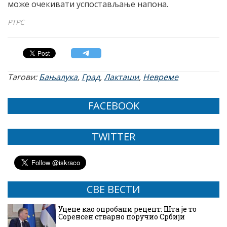
може очекивати успостављање напона.
РТРС
Тагови:
Бањалука
,
Град
,
Лакташи
,
Невреме
FACEBOOK
TWITTER
СВЕ ВЕСТИ
Уцене као опробани рецепт: Шта је то
Соренсен стварно поручио Србији