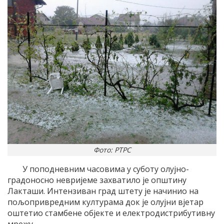
Фото: РТРС
У поподневним часовима у суботу олујно-
градоносно невријеме захватило је општину
Лакташи. Интензиван град штету је начинио на
пољопривредним културама док је олујни вјетар
оштетио стамбене објекте и електродистрибутивну