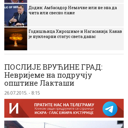
Додик: Амбасадор Немачке или не зна да
чита или свесно лаже
Годишњица Хирошиме и Нагасакија: Какав
је нуклеарни статус света данас
ПОСЛИЈЕ ВРУЋИНЕ ГРАД:
Невријеме на подручју
општине Лакташи
26.07.2015. - 8:15