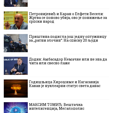
Петронијевић и Каран о Елфети Весели:
Жртва се поново убија, ово је понижење за
српски народ
Приштина подигла још једну оптужницу
за „ратни злочин“: На списку 20 људи
Додик: Амбасадор Немачке или не зна да
чита или свесно лаже
Годишњица Хирошиме и Нагасакија:
Какав је нуклеарни статус света данас
МАКСИМ ТОМИЋ: Вештачка
интелигенција, Мегалополис