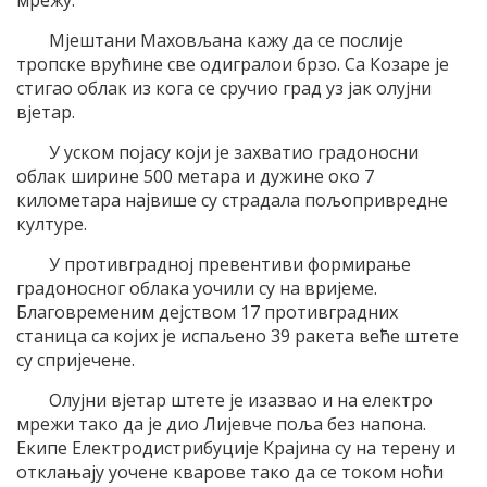
мрежу.
Мјештани Маховљана кажу да се послије
тропске врућине све одигралои брзо. Са Козаре је
стигао облак из кога се сручио град уз јак олујни
вјетар.
У уском појасу који је захватио градоносни
облак ширине 500 метара и дужине око 7
километара највише су страдала пољопривредне
културе.
У противградној превентиви формирање
градоносног облака уочили су на вријеме.
Благовременим дејством 17 противградних
станица са којих је испаљено 39 ракета веће штете
су спријечене.
Олујни вјетар штете је изазвао и на електро
мрежи тако да је дио Лијевче поља без напона.
Екипе Електродистрибуције Крајина су на терену и
отклањају уочене кварове тако да се током ноћи