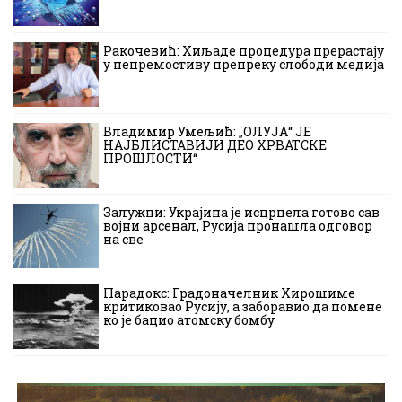
Ракочевић: Хиљаде процедура прерастају
у непремостиву препреку слободи медија
Владимир Умељић: „ОЛУЈА“ ЈЕ
НАЈБЛИСТАВИЈИ ДЕО ХРВАТСКЕ
ПРОШЛОСТИ“
Залужни: Украјина је исцрпела готово сав
војни арсенал, Русија пронашла одговор
на све
Парадокс: Градоначелник Хирошиме
критиковао Русију, а заборавио да помене
ко је бацио атомску бомбу