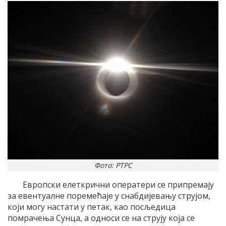
Фото: РТРС
Европски елеткрични оператери се припремају
за евентуалне поремећаје у снабдијевању струјом,
који могу настати у петак, као посљедица
помрачења Сунца, а односи се на струју која се