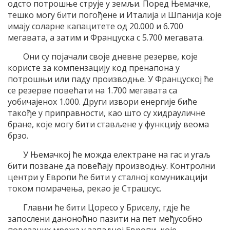
одсто потрошње струје у земљи. Поред Њемачке,
тешко могу бити погођене и Италија и Шпанија које
имају соларне капацитете од 20.000 и 6.700
мегавата, а затим и Француска с 5.700 мегавата.
Они су појачали своје дневне резерве, које
користе за компензацију код пренапона у
потрошњи или паду производње. У Француској ће
се резерве повећати на 1.700 мегавата са
уобичајенох 1.000. Други извори енергије биће
такође у приправности, као што су хидрауличне
бране, које могу бити стављене у функцију веома
брзо.
У Њемачкој ће можда електране на гас и угаљ
бити позване да повећају производњу. Контролни
центри у Европи ће бити у сталној комуникацији
током помрачења, рекао је Страшсус.
Главни ће бити Цоресо у Бриселу, гдје ће
запослени даноноћно пазити на пет међусобно
повезаних мрежа у западној Европи, које