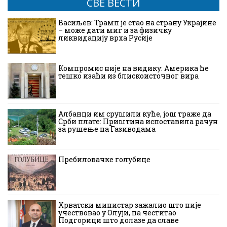
СВЕ ВЕСТИ
Васиљев: Трамп је стао на страну Украјине
– може дати миг и за физичку
ликвидацију врха Русије
Компромис није на видику: Америка ће
тешко изаћи из блискоисточног вира
Албанци им срушили куће, још траже да
Срби плате: Приштина испоставила рачун
за рушење на Газиводама
Пребиловачке голубице
Хрватски министар зажалио што није
учествовао у Олуји, па честитао
Подгорици што долазе да славе