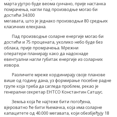
марта ујутро буде веома сунчано, прије настанка
помрачења, нагли пад производње могао би
достићи 34.000
мегавата, што је једнако производњи 80 средњих
класичних елекрана.
Пад производње соларне енергије могао би
достићи и 75 процената, уколико небо буде без
облака, прије промрачења. Мрежни
оператери планирају како да надокнаде
евентуални нагли губитак енергије из соларних
извора.
Различите мреже кординирају своје планове
више од годину дана, уз формирање посебне радне
групе која треба да сагледа проблем, рекао је
генерални секретар ЕНТСО Константин Сатшус.
Земља која ће најтеже бити погођена,
вјероватно ће бити Њемачка, која има соларне
капацитете од 40.000 мегавата, који обезбјеђују 18