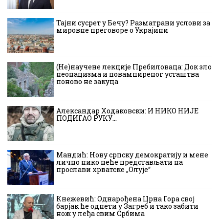
Тајни сусрет у Бечу? Разматрани услови за
мировне преговоре о Украјини
(Не)научене лекције Пребиловаца: Док зло
неонацизма и повампиреног усташтва
поново не закуца
Александар Ходаковски: И НИКО НИЈЕ
ПОДИГАО РУКУ…
Мандић: Нову српску демократију и мене
лично нико неће представљати на
прослави хрватске „Олује“
Кнежевић: Однарођена Црна Гора свој
барјак ће однети у Загреб и тако забити
нож у леђа свим Србима