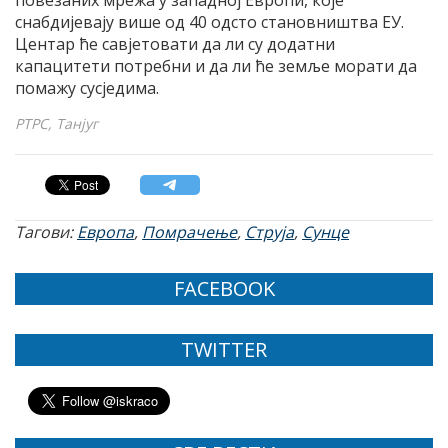
снабдијевају више од 40 одсто становништва ЕУ.
Центар ће савјетовати да ли су додатни
капацитети потребни и да ли ће земље морати да
помажу сусједима.
РТРС, Танјуг
Тагови:
Европа
,
Помрачење
,
Струја
,
Сунце
FACEBOOK
TWITTER