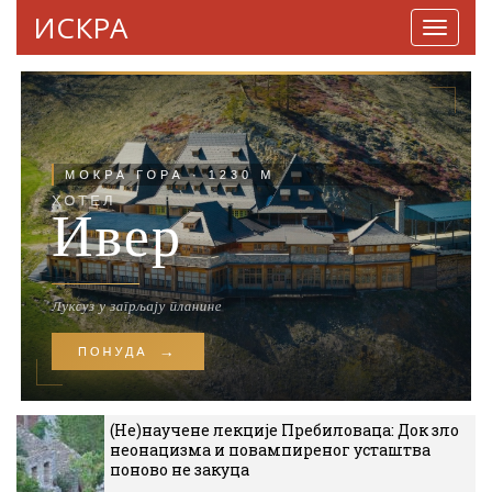
ИСКРА
Навига
(Не)научене лекције Пребиловаца: Док зло
неонацизма и повампиреног усташтва
поново не закуца