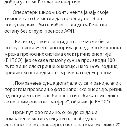
добија уз помоћ соларне енергије.
Оператери широм континента јачају своје
тимове како би могли да спроведу посебан
поступак, како би се избјегло да домаћинства
остану без струје, преноси АФП.
„Ризик од таквог инцидента не може бити
потпуно искључен“, упозорила је недавно Европска
мрежа преносних система електричне енергије
(ЕНТСО), јер се сада помоћу сунца производи 100
пута више електричне енергије, него 1999. године,
приликом посљедњег помрачења над Европом.
„Помрачења сунца догађала су се и раније, али с
порастом прозводње фотонапонске енергије, ризик
од инцидента могао би постати озбиљан, уколико
се не примјене контрамјере“, објавио је ЕНТСО.
Први пут ове године, очекује се да би
помрачење могло утицати на безбједност
европског електроенергетског система. Уколико 20.