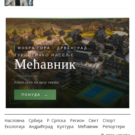
Насловна
Србија
Р. Српска
Регион
Свет
Спорт
Екологија
Андрићград
Култура
Мећавник
Репортери