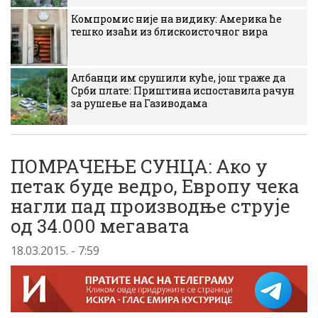
Компромис није на видику: Америка ће
тешко изаћи из блискоисточног вира
Албанци им срушили куће, још траже да
Срби плате: Приштина испоставила рачун
за рушење на Газиводама
ПОМРАЧЕЊЕ СУНЦА: Ако у
петак буде ведро, Европу чека
нагли пад производње струје
од 34.000 мегавата
18.03.2015. - 7:59