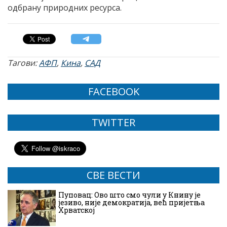
одбрану природних ресурса.
Тагови:
АФП
,
Кина
,
САД
FACEBOOK
TWITTER
СВЕ ВЕСТИ
Пуповац: Ово што смо чули у Книну је
језиво, није демократија, већ пријетња
Хрватској