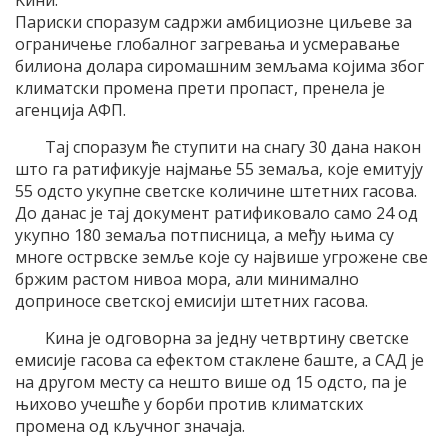
Париски споразум садржи амбициозне циљеве за
ограничење глобалног загревања и усмеравање
билиона долара сиромашним земљама коjима због
климатски промена прети пропаст, пренела jе
агенциjа AФП.
Tаj споразум ће ступити на снагу 30 дана након
што га ратификуjе наjмање 55 земаља, коjе емитуjу
55 одсто укупне светске количине штетних гасова.
До данас jе таj документ ратификовало само 24 од
укупно 180 земаља потписница, а међу њима су
многе острвске земље коjе су наjвише угрожене све
бржим растом нивоа мора, али минимално
доприносе светскоj емисиjи штетних гасова.
Kина jе одговорна за jедну четвртину светске
емисиjе гасова са ефектом стаклене баште, а СAД jе
на другом месту са нешто више од 15 одсто, па jе
њихово учешће у борби против климатских
промена од кључног значаjа.