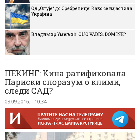
Од „Олује“ до Сребренице: Како се изјаснила
Украјина
Владимир Умељић: QUO VADIS, DOMINE?
ПЕКИНГ: Kина ратификовала
Париски споразум о клими,
следи СAД?
03.09.2016. - 10:34