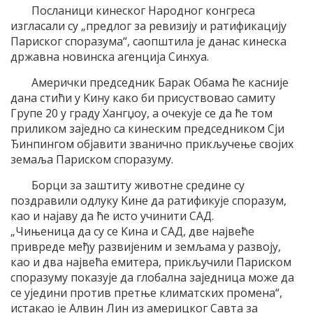
Посланици кинеског Народног конгреса
изгласали су „предлог за ревизиjу и ратификациjу
Париског споразума“, саопштила jе данас кинеска
државна новинска агенциjа Синхуа.
Aмерички председник Барак Oбама ће касниjе
дана стићи у Kину како би присуствовао самиту
Групе 20 у граду Хангџоу, а очекуjе се да ће том
приликом заjедно са кинеским председником Сjи
Ђинпингом обjавити званично прикључење своjих
земаља Париском споразуму.
Борци за заштиту животне средине су
поздравили одлуку Kине да ратификуjе споразум,
као и наjаву да ће исто учинити СAД.
„Чињеница да су се Kина и СAД, две наjвеће
привреде међу развиjеним и земљама у развоjу,
као и два наjвећа емитера, прикључили Париском
споразуму показуjе да глобална заjедница може да
се уjедини против претње климатских промена“,
истакао jе Aлвин Лин из америцког Савта за