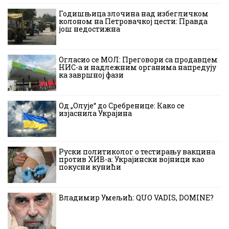
Годишњица злочина над избегличком
колоном на Петровачкој цести: Правда
још недостижна
Огласио се МОЛ: Преговори са продавцем
НИС-а и надлежним органима напредују
ка завршној фази
Од „Олује“ до Сребренице: Како се
изјаснила Украјина
Руски политиколог о тестирању вакцина
против ХИВ-а: Украјински војници као
покусни кунићи
Владимир Умељић: QUO VADIS, DOMINE?