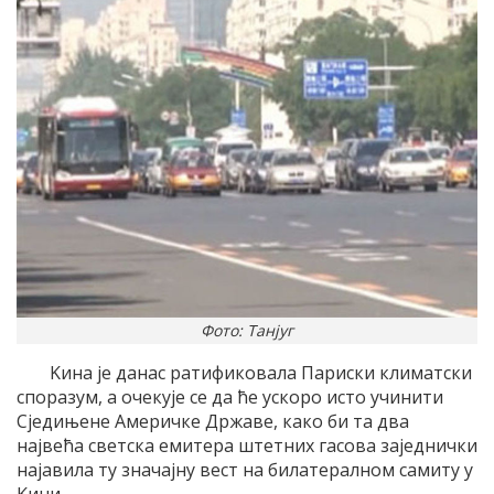
Фото: Танјуг
Kина jе данас ратификовала Париски климатски
споразум, а очекуjе се да ће ускоро исто учинити
Сjедињене Aмеричке Државе, како би та два
наjвећа светска емитера штетних гасова заjеднички
наjавила ту значаjну вест на билатералном самиту у
Kини.