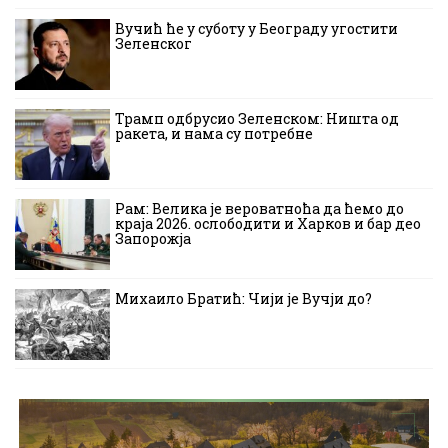
Вучић ће у суботу у Београду угостити
Зеленског
Трамп одбрусио Зеленском: Ништа од
ракета, и нама су потребне
Рам: Велика је вероватноћа да ћемо до
краја 2026. ослободити и Харков и бар део
Запорожја
Михаило Братић: Чији је Вучји до?