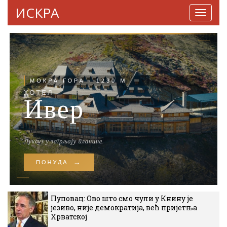
ИСКРА
Навига
Пуповац: Ово што смо чули у Книну је
језиво, није демократија, већ пријетња
Хрватској