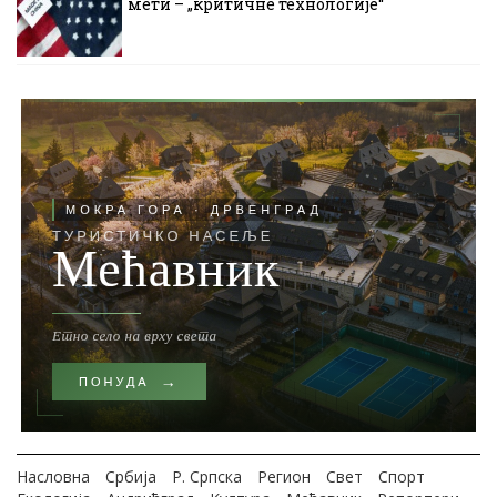
мети – „критичне технологије“
Насловна
Србија
Р. Српска
Регион
Свет
Спорт