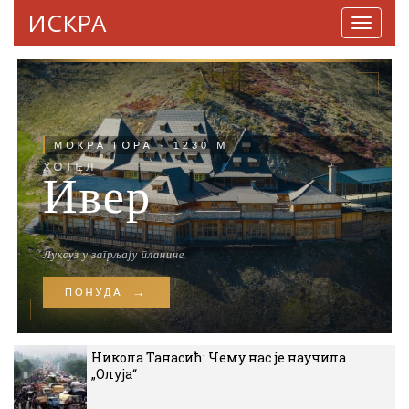
ИСКРА
Навига
Никола Танасић: Чему нас је научила
„Олуја“