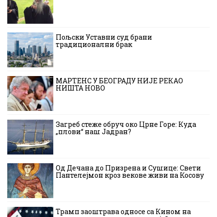
Пољски Уставни суд брани
традиционални брак
МАРТЕНС У БЕОГРАДУ НИЈЕ РЕКАО
НИШТА НОВО
Загреб стеже обруч око Црне Горе: Куда
„плови“ наш Јадран?
Од Дечана до Призрена и Сушице: Свети
Пантелејмон кроз векове живи на Косову
Трамп заоштрава односе са Кином на