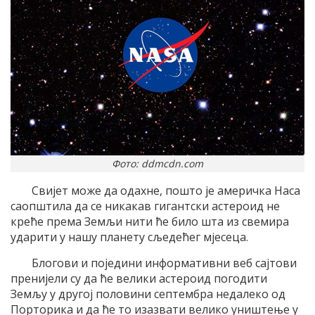
Фото: ddmcdn.com
Свијет може да одахне, пошто је америчка Наса
саопштила да се никакав гигантски астероид не
креће према Земљи нити ће било шта из свемира
ударити у нашу планету сљедећег мјесеца.
Блогови и поједини информативни веб сајтови
пренијели су да ће велики астероид погодити
Земљу у другој половини септембра недалеко од
Порторика и да ће то изазвати велико уништење у