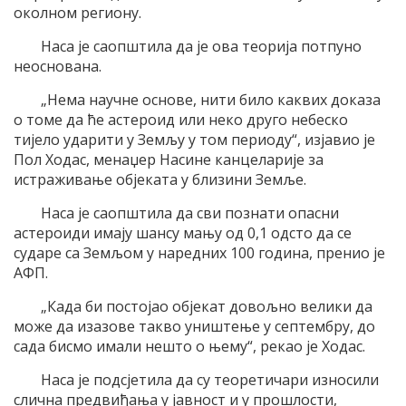
околном региону.
Наса је саопштила да је ова теорија потпуно
неоснована.
„Нема научне основе, нити било каквих доказа
о томе да ће астероид или неко друго небеско
тијело ударити у Земљу у том периоду“, изјавио је
Пол Ходас, менаџер Насине канцеларије за
истраживање објеката у близини Земље.
Наса је саопштила да сви познати опасни
астероиди имају шансу мању од 0,1 одсто да се
сударе са Земљом у наредних 100 година, пренио је
АФП.
„Када би постојао објекат довољно велики да
може да изазове такво уништење у септембру, до
сада бисмо имали нешто о њему“, рекао је Ходас.
Наса је подсјетила да су теоретичари износили
слична предвиђања у јавност и у прошлости,