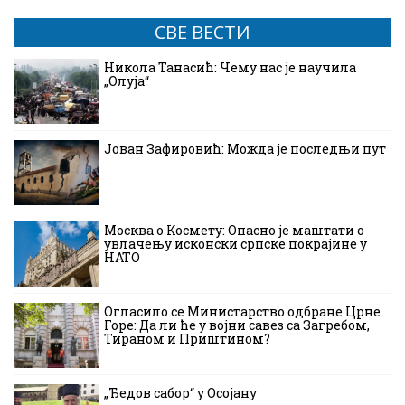
СВЕ ВЕСТИ
Никола Танасић: Чему нас је научила
„Олуја“
Јован Зафировић: Можда је последњи пут
Москва о Космету: Опасно је маштати о
увлачењу исконски српске покрајине у
НАТО
Огласило се Министарство одбране Црне
Горе: Да ли ће у војни савез са Загребом,
Тираном и Приштином?
„Ђедов сабор“ у Осојану