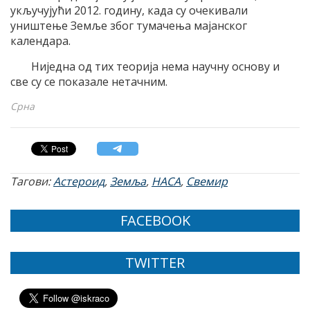
укључујући 2012. годину, када су очекивали
уништење Земље због тумачења мајанског
календара.
Ниједна од тих теорија нема научну основу и
све су се показале нетачним.
Срна
Тагови:
Астероид
,
Земља
,
НАСА
,
Свемир
FACEBOOK
TWITTER