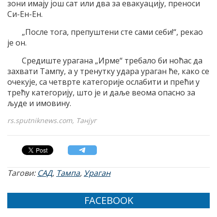
зони имају још сат или два за евакуацију, преноси
Си-Ен-Ен.
„После тога, препуштени сте сами себи!“, рекао
је он.
Средиште урагана „Ирме“ требало би ноћас да
захвати Тампу, а у тренутку удара ураган ће, како се
очекује, са четврте категорије ослабити и прећи у
трећу категорију, што је и даље веома опасно за
људе и имовину.
rs.sputniknews.com, Танјуг
Тагови:
САД
,
Тампа
,
Ураган
FACEBOOK