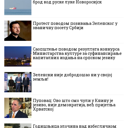
брод код руске луке Новоросијск
Протест поводом позивања Зеленског у
званичну посету Србији
Саопштење поводом резултата конкурса
Министарства културе за суфинансирање
капиталних издања на српском језику
Зеленски није добродошао ни у својој
земљи!
Пуповац: Ово што смо чули у Книну је
језиво, није демократија, већ пријетња
Хрватској
Годишњица злочина над избегличком