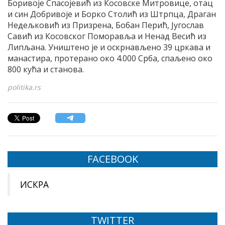
Боривоје Спасојевић из Косовске Митровице, отац
и син Добривоје и Борко Столић из Штрпца, Драган
Недељковић из Призрена, Бобан Перић, Југослав
Савић из Косовског Поморавља и Ненад Весић из
Липљана. Уништено је и оскрнављено 39 цркава и
манастира, протерано око 4.000 Срба, спаљено око
800 кућа и станова.
politika.rs
FACEBOOK
ИСКРА
TWITTER