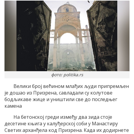
фото: politika.rs
Велики број већином млађих људи припремљен
је дошао из Призрена, савладали су колутове
бодљикаве жице и уништили све до последњег
камена
На бетонској греди између два зида стоје
десетине књига у калуђерској соби у Манастиру
Светих арханђела код Призрена. Када их додирнете