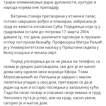
трајно елиминисање једне духовности, културе и
народа којима оне припадају.
Ватрена стихија претворена у етнички талас,
готово савршено вођен и планиран, избрисала је
град из живота косовских Срба. Појединци који су у
градовима остали до погрома 17. марта 2004.
давали су, тог дана, различите одговоре и пружали
отпор потпуном безнађу. Професорка Митра Рељић
је у Универзитетском насељу у Приштини седела у
белој кошуљи и чекала смрт.
Поред упозорења да се не јавља на телефон, са
свима је уредно разговарала, све док је из њеног
дома нису однели неки војници Кфора. Тома
Милосављевић из Липљана је заједно с масом
палитеља упадао у свој дом, претварао се да је
један од њих и остајао последњи у запаљеној кући.
Тада би гасио пожар и спасавао своје имање и труд.
Неколико пута је успео, али на крају, касно увече,
сагорео је и његов дом.