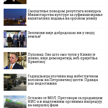
Саопштење поводом резултата конкурса
Министарства културе за суфинансирање
капиталних издања на српском језику
Зеленски није добродошао ни у својој
земљи!
Пуповац: Ово што смо чули у Книну је
језиво, није демократија, већ пријетња
Хрватској
Годишњица злочина над избегличком
колоном на Петровачкој цести: Правда
још недостижна
Огласио се МОЛ: Преговори са продавцем
НИС-а и надлежним органима напредују
ка завршној фази