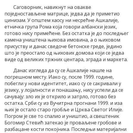
Саговорник, навикнут на овакве
поједностављене матрице, једва да је приметио
цинизам. У општем хаосу ни несрећне Ашкалије,
етничка група Рома која говори албански језик,
готово нису примећене. Без остатка је до последњег
камена уништена њихова имовина, а о њиховом
присуству и данас сведоче бетонске греде, једино
што је преостало од њихових домова који се једва
виде од великих тржних центара, зграда и маркета.
Данас изгледа да су се Ашкалије нашле на
погрешном месту. Иако су, после 1999. године,
побегли у нови идентитет, иако су се сакривали у
језику, у лојалности и понашању, нису успели да се
сачувају: зло их је открило и затрло, готово без
остатка. Срби су из Вучитрна прогнани 1999. и иза
њих је остало старо гробље и Црква Светог Илије.
Погром је све то спалио и уништио, а свештеник
Богомир Стевић затекао је проваљене гробове и
разбацане кости покојника. Последњи материјални