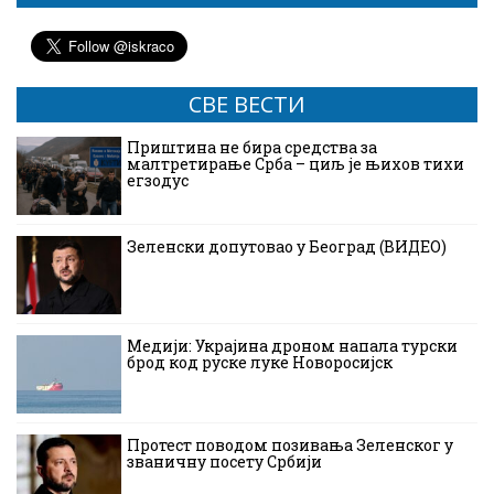
СВЕ ВЕСТИ
Приштина не бира средства за
малтретирање Срба – циљ је њихов тихи
егзодус
Зеленски допутовао у Београд (ВИДЕО)
Медији: Украјина дроном напала турски
брод код руске луке Новоросијск
Протест поводом позивања Зеленског у
званичну посету Србији