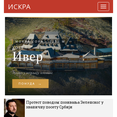
ИСКРА
Навига
Протест поводом позивања Зеленског у
званичну посету Србији