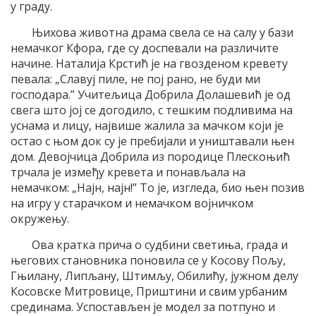
у граду.
Њихова животна драма свела се на салу у бази
немачког Кфора, где су доспевали на различите
начине. Наталија Крстић је на гвозденом кревету
певала: „Славуј пиле, не пој рано, не буди ми
господара.” Учитељица Добрила Долашевић је од
свега што јој се догодило, с тешким подливима на
уснама и лицу, највише жалила за мачком који је
остао с њом док су је пребијали и уништавали њен
дом. Девојчица Добрила из породице Плескоњић
трчала је између кревета и понављала на
немачком: „Најн, најн!” То је, изгледа, био њен позив
на игру у старачком и немачком војничком
окружењу.
Ова кратка прича о судбини светиња, града и
његових становника поновила се у Косову Пољу,
Гњилану, Липљану, Штимљу, Обилићу, јужном делу
Косовске Митровице, Приштини и свим урбаним
срединама. Успостављен је модел за потпуно и