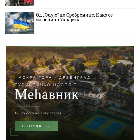
Од „Олује“ до Сребренице: Како се
изјаснила Украјина