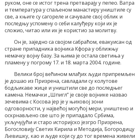
руком, оне се истог трена претварају у пепео. Ватра
и температура у спаљеном манастиру уништиле су
све, а књиге су сагореле и сачувале свој облик и
последњу успомену о себи калуђеру који их је
сложио, читао или их је користио за молитву.
Он је, заједно са својом сабраћом, евакуисан од
стране припадника војника Кфора у оближњу
немачку војну базу. За њима је остала светиња у
пламену у погрому 17. и 18. марта 2004. године.
Велики број већином млађих људи припремљен
је дошао из Призрена, савладали су колутове
бодљикаве жице и уништили све до последњег
камена. Немачки „Шпигл” је своје војнике назвао
зечевима с Косова јер је у њиховој зони
одговорности, у највећој могућој мери, уништено и
оскрнављено све што је припадало Србима,
укључујући и старо историјско језгро Призрена,
Богословију Светих Кирила и Методија, Богородицу
Љевишку, као и људе који су до тог времена живели