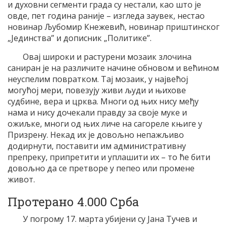
и духовни сегменти града су нестали, као што је
овде, пет година раније – изгледа заувек, нестао
новинар Љубомир Кнежевић, новинар приштинског
„Јединства” и дописник „Политике”.
Овај широки и растурени мозаик злочина
саниран је на различите начине обновом и већином
неуспелим повратком. Тај мозаик, у највећој
могућој мери, повезују живи људи и њихове
судбине, вера и црква. Многи од њих нису међу
нама и нису дочекали правду за своје муке и
ожиљке, многи од њих личе на сагореле књиге у
Призрену. Некад их је довољно непажљиво
додирнути, поставити им административну
препреку, припретити и уплашити их – то ће бити
довољно да се претворе у пепео или промене
живот.
Протерано 4.000 Срба
У погрому 17. марта убијени су Јана Тучев и