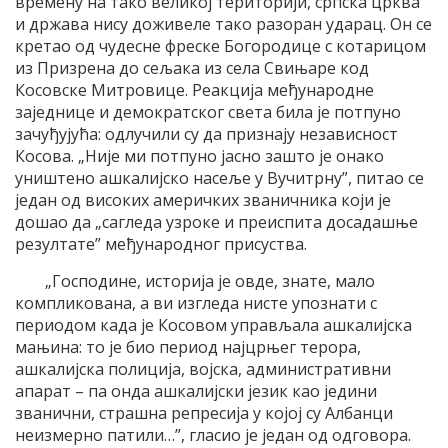
времену на тако великој територији, српска црква
и држава нису доживеле тако разоран ударац. Он се
кретао од чудесне фреске Богородице с котарицом
из Призрена до сељака из села Свињаре код
Косовске Митровице. Реакција међународне
заједнице и демократског света била је потпуно
зачуђујућа: одлучили су да признају независност
Косова. „Није ми потпуно јасно зашто је онако
уништено ашкалијско насеље у Вучитрну”, питао се
један од високих америчких званичника који је
дошао да „сагледа узроке и преиспита досадашње
резултате” међународног присуства.
„Господине, историја је овде, знате, мало
компликована, а ви изгледа нисте упознати с
периодом када је Косовом управљала ашкалијска
мањина: то је био период најцрњег терора,
ашкалијска полиција, војска, административни
апарат – па онда ашкалијски језик као једини
званични, страшна репресија у којој су Албанци
неизмерно патили…”, гласио је један од одговора.