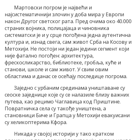
Мартовски погром је највећи и
најсистематичнији злочин у доба мира у Европи
након Другог светског рата. Пред очима око 40.000
страних војника, полицајаца и чиновника
систематски је и у срце погођена једна аутентична
култура и, изнад свега, сам живот Срба на Косову и
Метохији. Не постоји ни један једини сегмент који
није фатално погођен: архитектура,
фрескосликарство, библиотеке, гробља, куће и
станови, школе и сам живот. У свим овим
областима и данас се осећају последице погрома.
Заједно с урбаним срединама уништаване су
сеоске заједнице које су се налазиле близу важних
путева, као рецимо Чаглавица код Приштине.
Повратничка села су такође уништена, а
становници Биче и Грапца у Метохији евакуисани
су хеликоптерима Кфора.
Никада у својој историји у тако кратком