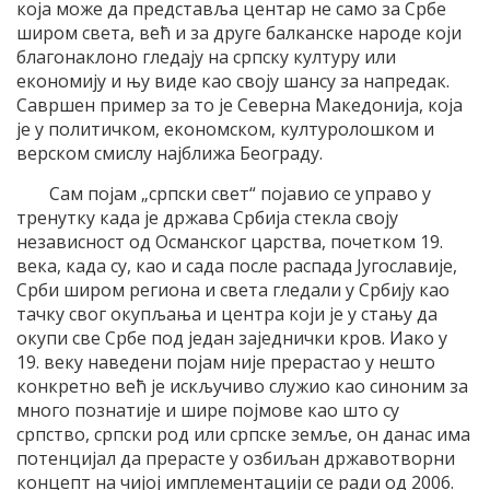
која може да представља центар не само за Србе
широм света, већ и за друге балканске народе који
благонаклоно гледају на српску културу или
економију и њу виде као своју шансу за напредак.
Савршен пример за то је Северна Македонија, која
је у политичком, економском, културолошком и
верском смислу најближа Београду.
Сам појам „српски свет“ појавио се управо у
тренутку када је држава Србија стекла своју
независност од Османског царства, почетком 19.
века, када су, као и сада после распада Југославије,
Срби широм региона и света гледали у Србију као
тачку свог окупљања и центра који је у стању да
окупи све Србе под један заједнички кров. Иако у
19. веку наведени појам није прерастао у нешто
конкретно већ је искључиво служио као синоним за
много познатије и шире појмове као што су
српство, српски род или српске земље, он данас има
потенцијал да прерасте у озбиљан државотворни
концепт на чијој имплементацији се ради од 2006.