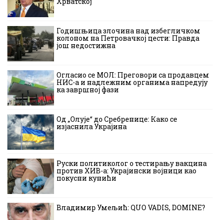
Хрватској
Годишњица злочина над избегличком
колоном на Петровачкој цести: Правда
још недостижна
Огласио се МОЛ: Преговори са продавцем
НИС-а и надлежним органима напредују
ка завршној фази
Од „Олује“ до Сребренице: Како се
изјаснила Украјина
Руски политиколог о тестирању вакцина
против ХИВ-а: Украјински војници као
покусни кунићи
Владимир Умељић: QUO VADIS, DOMINE?