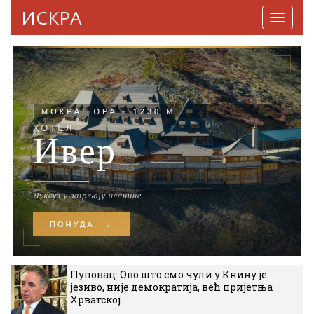
ИСКРА
Навига
Пуповац: Ово што смо чули у Книну је
језиво, није демократија, већ пријетња
Хрватској