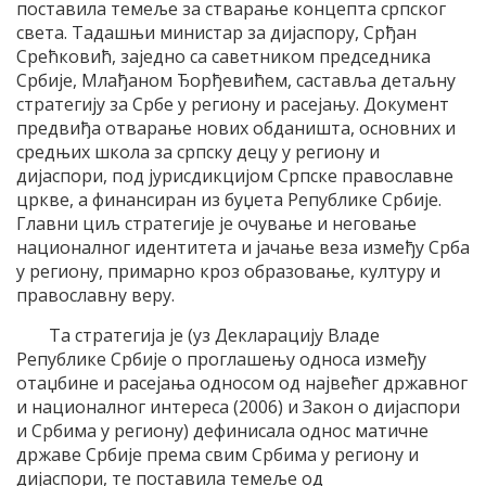
поставила темеље за стварање концепта српског
света. Тадашњи министар за дијаспору, Срђан
Срећковић, заједно са саветником председника
Србије, Млађаном Ђорђевићем, саставља детаљну
стратегију за Србе у региону и расејању. Документ
предвиђа отварање нових обданишта, основних и
средњих школа за српску децу у региону и
дијаспори, под јурисдикцијом Српске православне
цркве, а финансиран из буџета Републике Србије.
Главни циљ стратегије је очување и неговање
националног идентитета и јачање веза између Срба
у региону, примарно кроз образовање, културу и
православну веру.
Та стратегија је (уз Декларацију Владе
Републике Србије о проглашењу односа између
отаџбине и расејања односом од највећег државног
и националног интереса (2006) и Закон о дијаспори
и Србима у региону) дефинисала однос матичне
државе Србије према свим Србима у региону и
дијаспори, те поставила темеље од