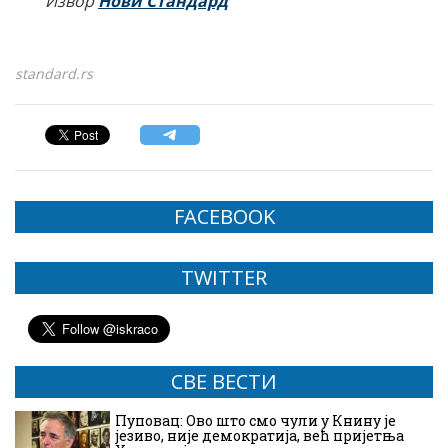
Извор
Нови Стандард
standard.rs
FACEBOOK
TWITTER
СВЕ ВЕСТИ
Пуповац: Ово што смо чули у Книну је
језиво, није демократија, већ пријетња