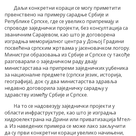
Даљи конкретни кораци се могу приметити
првенствено на примеру сарадње Србије и
Републике Српске, где се увелико припремају и
спроводе заједнички пројекти, без консултација са
званичним Сарајевом, као што је договорена
изградња меморијалног центра у Доњој Градини
посвећена српским жртвама у јасеновачком логору.
Министри образовања из Србије и Српске су такође
разговарали о заједничком раду двају
министарстава на припреми заједничких уџбеника
за националне предмете (српски језик, историја,
географија), док су два министарства здравља
недавно договорила заједничку сарадњу у
здравству између Србије и Српске.
На то се надовезују заједнички пројекти у
области инфраструктуре, као што је изградња
хидроелектрана на Дрини или приватизација Мтел-
а. Из наведених примера се може лако закључити
да су први конкретни кораци увелико начињени,