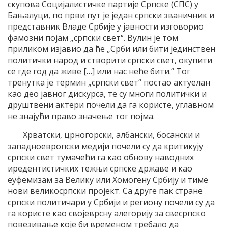
скупова Социјалистичке партије Српске (СПС) у
Бањалуци, по први пут је један српски званичник и
представник Владе Србије у јавности изговорио
фамозни појам „српски свет“. Вулин је том
приликом изјавио да ће „Срби или бити јединствен
политички народ и створити српски свет, окупити
се где год да живе […] или нас неће бити.“ Тог
тренутка је термин „српски свет“ постао актуелан
као део јавног дискурса, те су многи политички и
друштвени актери почели да га користе, углавном
не знајући право значење тог појма.
Хрватски, црногорски, албански, босански и
западноевропски медији почели су да критикују
српски свет тумачећи га као обнову наводних
иредентистичких тежњи српске државе и као
еуфемизам за Велику или Хомогену Србију и тиме
нови великосрпски пројект. Са друге пак стране
српски политичари у Србији и региону почели су да
га користе као својеврсну алегорију за свесрпско
повезивање које би временом требало да