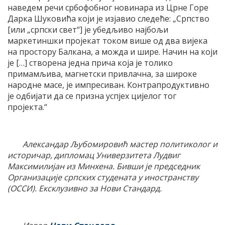
наведем речи србофобног новинара из Црне Горе
Дарка Шуковића који је изјавио следеће: „Српство
[или „српски свет“] је убедљиво најбољи
маркетиншки пројекат током више од два вијека
на простору Балкана, а можда и шире. Начин на који
је […] створена једна прича која је толико
примамљива, магнетски привлачна, за широке
народне масе, је импресиван. Контрапродуктивно
је одбијати да се призна успјех цијелог тог
пројекта.“
Александар Љубомировић мастер политиколог и
историчар, дипломац Универзитета Лудвиг
Максимилијан из Минхена. Бивши је председник
Организације српских студената у иностранству
(ОССИ). Ексклузивно за Нови Стандард.