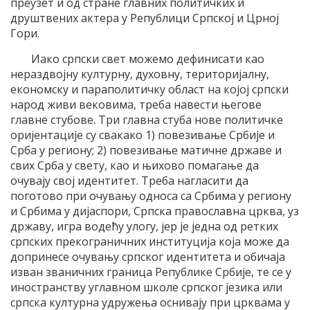
преузет и од стране главних политичких и
друштвених актера у Републици Српској и Црној
Гори.
Иако српски свет можемо дефинисати као
нераздвојну културну, духовну, територијалну,
економску и параполитичку област на којој српски
народ живи вековима, треба навести његове
главне стубове. Три главна стуба нове политичке
оријентације су свакако 1) повезивање Србије и
Срба у региону; 2) повезивање матичне државе и
свих Срба у свету, као и њихово помагање да
очувају свој идентитет. Треба нагласити да
поготово при очувању односа са Србима у региону
и Србима у дијаспори, Српска православна црква, уз
државу, игра водећу улогу, јер је једна од ретких
српских прекограничних институција која може да
допринесе очувању српског идентитета и обичаја
изван званичних граница Републике Србије, те се у
иностранству углавном школе српског језика или
српска културна удружења оснивају при црквама у