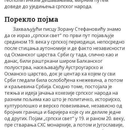
доведе до уједињења српског народа.
Порекло појма
Захваљујући писцу Зорану Стефановићу знамо
да се израз „српски свет“ по први пут појављује
средином 19. века у српској периодици, непосредно
после стицања аутономије и де факто независности
од Османског царства. Срби су тада, слично као и
данас, били раштркани широм Балканског
полуострва, насељавајућу Аустроугарско и
Османско царство, док је центар ка којем су сви
Срби гледали била ослобођена кнежевина, а потом
и краљевина Србија. Сходно томе, постојала је
тежња и идеја јачања кохезије српског народа на
разним пољима као што је политичко, историјско,
културолошко и верско повезивање, независно од
бројних граница и баријера које су их делиле једне
од других. Појам „српски свет“ у 19. и раном 20. веку,
пре стварања СХС монархије, а потом и Југославије,