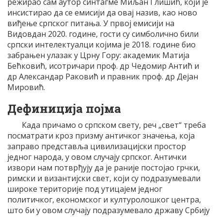
режирао сам аутор синтагме Миљан Глишић, који је
инсистирао да се емисији да овај назив, као ново
виђење српског питања. У првој емисији на
Видовдан 2020. године, гости су симболично били
српски интелектуалци којима је 2018. године био
забрањен улазак у Црну Гору: академик Матија
Бећковић, исотричари проф. др Чедомир Антић и
др Александар Раковић и правник проф. др Дејан
Мировић.
Дефиниција појма
Када причамо о српском свету, реч „свет“ треба
посматрати кроз призму античког значења, која
заправо представља цивилизацијски простор
једног народа, у овом случају српског. Антички
извори нам потврђују да је раније постојао грчки,
римски и византијски свет, који су подразумевали
широке територије под утицајем једног
политичког, економског и културолошког центра,
што би у овом случају подразумевало државу Србију