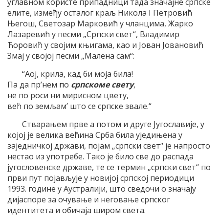
углавном користе припадници тада значајне српске
елите, између осталог краљ Никола I Петровић
Његош, Светозар Марковић у чланцима, Жарко
Лазаревић у песми „Српски свет“, Владимир
Ћоровић у својим књигама, као и Јован Јовановић
Змај у својој песми „Малена сам“:
“Аој, крила, кад би моја била!
Па да пр’нем по
српскоме свету
,
не по роси ни мирисном цвету,
већ по земљам’ што се српске звале.“
Стварањем прве а потом и друге Југославије, у
којој је велика већина Срба била уједињена у
заједничкој држави, појам „српски свет“ је напросто
нестао из употребе. Тако је било све до распада
југословенске државе, те се термин „српски свет“ по
први пут појављује у новијој српској периодици
1993. године у Аустралији, што сведочи о значају
дијаспоре за очување и неговање српског
идентитета и обичаја широм света.