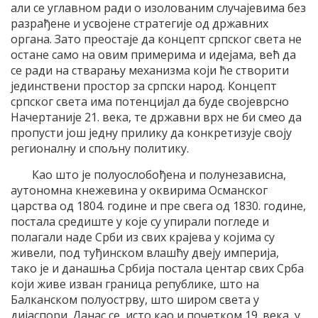
али се углавном ради о изолованим случајевима без
разрађене и усвојене стратегије од државних
органа. Зато преостаје да концепт српског света не
остане само на овим примерима и идејама, већ да
се ради на стварању механизма који ће створити
јединствени простор за српски народ. Концепт
српског света има потенцијал да буде својеврсно
Начертаније 21. века, те државни врх не би смео да
пропусти још једну прилику да конкретизује своју
регионалну и спољну политику.
Као што је полуослобођена и полунезависна,
аутономна кнежевина у оквирима Османског
царства од 1804. године и пре свега од 1830. године,
постала средиште у које су упирали погледе и
полагали наде Срби из свих крајева у којима су
живели, под туђинском влашћу двеју империја,
тако је и данашња Србија постала центар свих Срба
који живе изван граница републике, што на
Балканском полуострву, што широм света у
дијаспори. Данас се, исто као и почетком 19. века, у