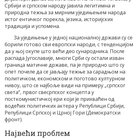
Србији и српском народу јавила легитимна и
природна тежња за мирним уједињењем народа
истог ентичког порекла, језика, историјских
традиција и успомена.
За уједињење у једној националној држави су се
борили готово сви европски народи, с тенденцијом
да у њој окупе што већи део сународника. После
распада Југославије, многи Срби су остали изван
граница матичне државе, па је природно што су
опет почеле да се јављају тежње за сарадњом на
политичком, економском и поготово културном
нивоу, што се најбоље види на примеру „српског
света“, првог свесрпског концепта у
посткомунистичкој ери који је прихваћен од
водећих политичких актера у Републици Србији,
Републици Српској и Црној Гори (Демократски
фронт).
Највећи проблем