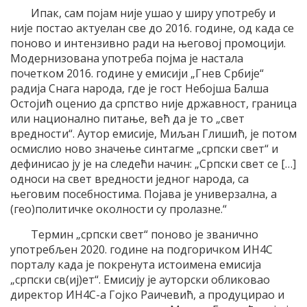
Ипак, сам појам није ушао у ширу употребу и
није постао актуелан све до 2016. године, од када се
поново и интензивно ради на његовој промоцији.
Модернизована употреба појма је настала
почетком 2016. године у емисији „Гнев Србије“
радија Снага народа, где је гост Небојша Балша
Остојић оценио да српство није државност, граница
или национално питање, већ да је то „свет
вредности“. Аутор емисије, Миљан Глишић, је потом
осмислио ново значење синтагме „српски свет“ и
дефинисао ју је на следећи начин: „Српски свет се […]
односи на свет вредности једног народа, са
његовим посебностима. Појава је универзална, а
(гео)политичке околности су пролазне.“
Термин „српски свет“ поново је званично
употребљен 2020. године на подгоричком ИН4С
порталу када је покренута истоимена емисија
„српски св(иј)ет“. Емисију је ауторски обликовао
директор ИН4С-а Гојко Раичевић, а продуцирао и