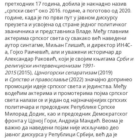
претходних 17 година, добила је накнадно назив
„српски свет“ око 2016. године, а поготово од 2020.
године, када је по први пут у јавном дискурсу
преузета и усвојена од стране једног политичког
званичника и представника Владе. Међу главним
актерима српског света су свакако већ наведени
аутор синтагме, Миљан Глишић, и директор ИН4С-
а, Гојко Раичевић, али и уважени историчар др
Александар Раковић, који је својим књигама
Срби и
религијски интервенционизам 1991-
2015
(2015),
Црногорски сепаратизам
(2019)
и
Српство и православље
(2022) значајно допринео
промоцији идеје српског света и јединства. Међу
водећим актерима и промотерима појма српског
света налази се и један од најзначајнијих српских
политичара и председник Републике Српске
Милорад Додик, као и председник Демократског
фронта у Црној Гори, Андрија Мандић. Веома је
важно да наведени појам није искључиво део
јавног дискурса у Републици Србији, већ да је