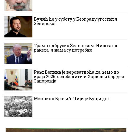
Вучић ће у суботу у Београду угостити
Зеленског
Трамп одбрусио Зеленском: Ништа од
ракета, и нама су потребне
Рам: Велика је вероватноћа да ћемо до
краја 2026. ослободити и Харков и бар део
Запорожја
Михаило Братић: Чији је Вучји до?