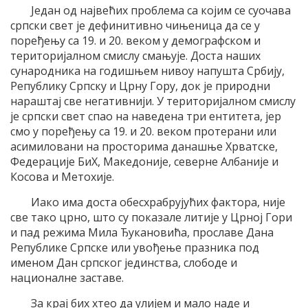
Један од највећих проблема са којим се суочава
српски свет је дефинитивно чињеница да се у
поређењу са 19. и 20. веком у демографском и
територијалном смислу смањује. Доста наших
сународника на годишњем нивоу напушта Србију,
Републику Српску и Црну Гору, док је природни
нараштај све негативнији. У територијалном смислу
је српски свет спао на наведена три ентитета, јер
смо у поређењу са 19. и 20. веком протерани или
асимиловани на просторима данашње Хрватске,
Федерације БиХ, Македоније, северне Албаније и
Косова и Метохије.
Иако има доста обесхрабрујућих фактора, није
све тако црно, што су показале литије у Црној Гори
и пад режима Мила Ђукановића, прославе Дана
Републике Српске или увођење празника под
именом Дан српског јединства, слободе и
националне заставе.
За крај бих хтео да улијем и мало наде и