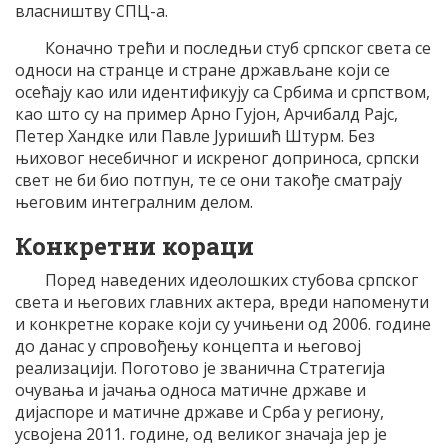
власништву СПЦ-а.
Коначно трећи и последњи стуб српског света се
односи на странце и стране држављане који се
осећају као или идентификују са Србима и српством,
као што су на пример Арно Гујон, Арчибалд Рајс,
Петер Хандке или Павле Јуришић Штурм. Без
њиховог несебичног и искреног доприноса, српски
свет не би био потпун, те се они такође сматрају
његовим интегралним делом.
Конкретни кораци
Поред наведених идеолошких стубова српског
света и његових главних актера, вреди напоменути
и конкретне кораке који су учињени од 2006. године
до данас у спровођењу концепта и његовој
реализацији. Поготово је званична Стратегија
очувања и јачања односа матичне државе и
дијаспоре и матичне државе и Срба у региону,
усвојена 2011. године, од великог значаја јер је