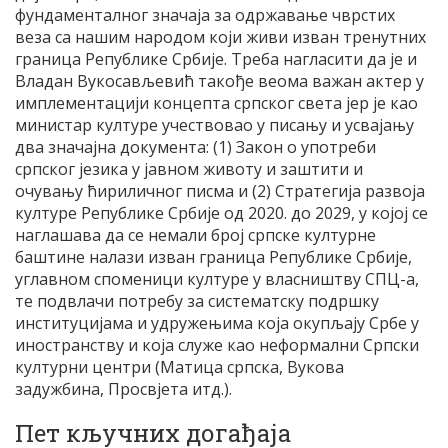
фундаменталног значаја за одржавање чврстих
веза са нашим народом који живи изван тренутних
граница Републике Србије. Треба нагласити да је и
Владан Вукосављевић такође веома важан актер у
имплементацији концепта српског света јер је као
министар културе учествовао у писању и усвајању
два значајна документа: (1) Закон о употреби
српског језика у јавном животу и заштити и
очувању ћириличног писма и (2) Стратегија развоја
културе Републике Србије од 2020. до 2029, у којој се
наглашава да се немали број српске културне
баштине налази изван граница Републике Србије,
углавном споменици културе у власништву СПЦ-а,
те подвлачи потребу за систематску подршку
институцијама и удружењима која окупљају Србе у
иностранству и која служе као неформални Српски
културни центри (Матица српска, Вукова
задужбина, Просвјета итд.).
Пет кључних догађаја