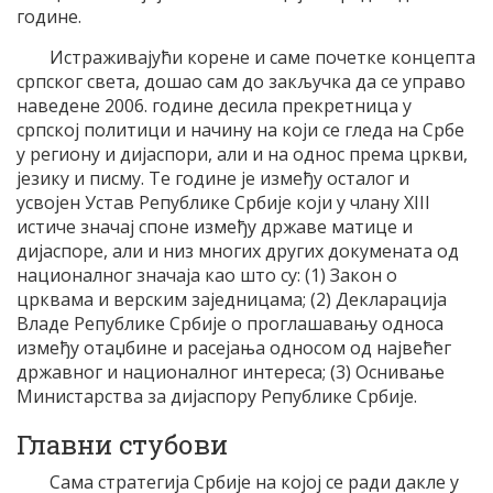
године.
Истраживајући корене и саме почетке концепта
српског света, дошао сам до закључка да се управо
наведене 2006. године десила прекретница у
српској политици и начину на који се гледа на Србе
у региону и дијаспори, али и на однос према цркви,
језику и писму. Те године је између осталог и
усвојен Устав Републике Србије који у члану XIII
истиче значај споне између државе матице и
дијаспоре, али и низ многих других докумената од
националног значаја као што су: (1) Закон о
црквама и верским заједницама; (2) Декларација
Владе Републике Србије о проглашавању односа
између отаџбине и расејања односом од највећег
државног и националног интереса; (3) Оснивање
Министарства за дијаспору Републике Србије.
Главни стубови
Сама стратегија Србије на којој се ради дакле у