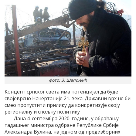
фото: З. Шапоњић
Концепт српског света има потенцијал да буде
својеврсно Начертаније 21. века. Државни врх не би
смео пропустити прилику да конкретизује своју
регионалну и спољну политику
Дана 4. септембра 2020. године, у обраћању
тадашњег министра одбране Републике Србије
Александра Вулина, на једном од предизборних