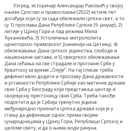
Узгред, историчар Александар Раковић у својој
књизи
Српство и православље
(2022) истиче пет
догађаја који су за сада обележили српски свет, а то
су 1) прослава Дана Републике Српске (9. јануар), 2)
литије у Црној Гори и пад режима Мила
Ђукановића, 3) Устоличење митрополита
црногорско-приморског Јоаникија на Цетињу, 4)
обележавање Дана српског јединства, слободе и
националне заставе, и 5) свесрпско обележавање
Дана сећања на све страдале и прогнане Србе у
Хрватској за време „Олује“. На тај списак треба
дефинитивно додати и прославу Дана државности
и уставности Републике Србије као матичне државе
свих Срба у Београду који представља центар и
својеврсну престоницу свих Срба. Треба такође
подсетити да је Србија тренутно једина
међународно призната српска држава која је у
стању да дефинише однос према својим
сународницима у Црној Гори, Републици Српској и
целоме свету, и да о њима води рачуна.