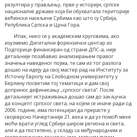
резултира у прављењу, прве у историји, српске
националне државе која би обухватала територије
већински насељене Србима као што су Србија,
Република Српска и Црна Гора.
Ипак, нико се у академским круговима, ако
изузмемо Дигитални форензички центар из
Подгорице финансиран од стране ДПС-а, није
детаљније позабавио анализирањем правог
значења наведеног појма, те сам из тог разлога
дошао на идеју да свој мастер рад на Институту за
Источну Европу на Слободном универзитету у
Берлину посветим тој тематици и дам свој
допринос дефинисању „српског света“. После
детаљнијег истраживања дошао сам до закључка
да концепт српског света, на којем се иначе ради од
2006. године, има потенцијал да прерасте у
својеврсно Начертаније 21. века и да уз помоћ меке
моћи врати углед Србији широм региона и света,
али и да постепено, у складу са међународним и
геополитичким дешавањима, мирним путем