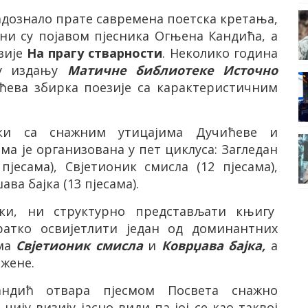
адознало прате савремена поетска кретања,
ни су појавом пјесника Огњена Кандића, а
зије
На прагу стварности
. Неколико година
е у издању
Матичне библиотеке Источно
ићева збирка поезије са карактеристичним
ски са снажним утицајима Дучићеве и
а је организована у пет циклуса: Загледан
пјесама), Свјетионик смисла (12 пјесама),
ва бајка (13 пјесама).
ки, ни структурно представљати књигу
ратко освијетлити један од доминантних
има
Свјетионик смисла
и
Коврџава бајка,
а
 жене.
дић отвара пјесмом Посвета снажно
чију визију јасно види па јој се као таквој