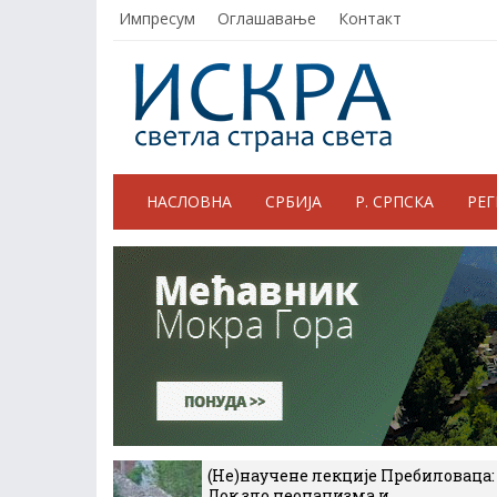
Импресум
Оглашавање
Контакт
НАСЛОВНА
СРБИЈА
Р. СРПСКА
РЕ
(Не)научене лекције Пребиловаца:
Док зло неонацизма и