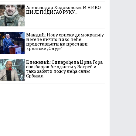
Александар Ходаковски: И НИКО
НИЈЕ ПОДИГАО РУКУ…
Мандић: Нову српску демократију
и мене лично нико неће
представљати на прослави
хрватске „Олује“
Кнежевић: Однарођена Црна Гора
свој барјак ће однети у Загреб и
тако забити нож у леђа свим
Србима