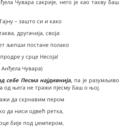
нђела Чувара сакрије, него је као такву баш
ајну – зашто си и како
аква, другачија, своја:
јет љепши постане полако
продре у срце Несоја!
а Анђела Чувара)
од себе Песма најдивнија,
па је разумљиво
 од њега не тражи пјесму баш о њој.
ражи да скрнавим пером
 ко да ниси одвећ ретка,
срце бије под џемпером,