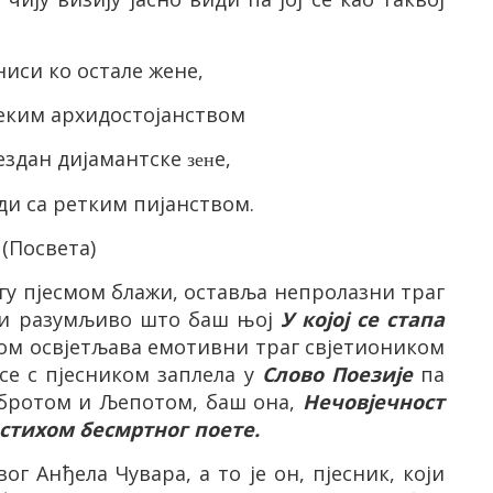
ниси ко остале жене,
еким архидостојанством
ездан дијамантске
e
,
з
е
н
еди са ретким пијанством.
(Посвета)
тугу пјесмом блажи, оставља непролазни траг
о, и разумљиво што баш њој
У којој се стапа
јом освјетљава емотивни траг свјетиоником
 се с пјесником заплела у
Слово Поезије
па
обротом и Љепотом, баш она,
Нечовјечност
стихом бесмртног поете.
г Анђела Чувара, а то је он, пјесник, који