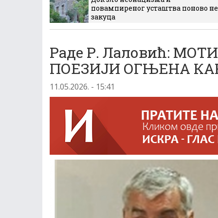
повампиреног усташтва поново не
закуца
Раде Р. Лаловић: МО
ПОЕЗИЈИ ОГЊЕНА К
11.05.2026. - 15:41