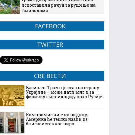
испоставила рачун за рушење на
Газиводама
FACEBOOK
TWITTER
СВЕ ВЕСТИ
Васиљев: Трамп је стао на страну
Украјине – може дати миг и за
физичку ликвидацију врха Русије
Компромис није на видику:
Америка ће тешко изаћи из
блискоисточног вира