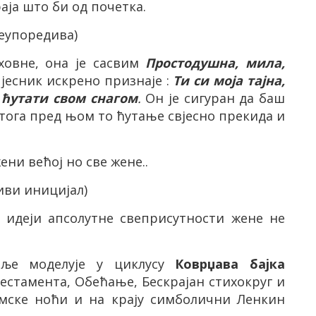
аја што би од почетка.
еупоредива)
ховне, она је сасвим
Простодушна, мила,
пјесник искрено признаје :
Ти си моја тајна,
и ћутати свом снагом
.
Он је
сигуран да
баш
г тога пред њом то ћутање свјесно прекида и
ени већој но све жене..
иви иницијал)
ј идеји апсолутне свеприсутности жене не
аље моделује у циклусу
Коврџава бајка
естамента, Обећање, Бескрајан стихокруг и
имске ноћи и на крају симболични Ленкин