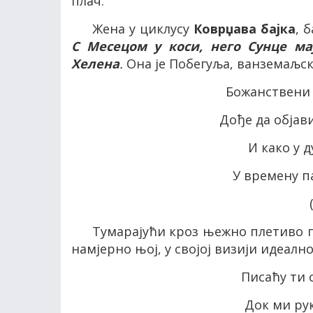
плач.
Жена у циклусу
Коврџава бајка
, 
С Месецом у коси, него Сунце ма
Хелена
.
Она је Побегуља, ванземаљск
Божанствени 
Дође да обја
И како у 
У времену п
Тумарајући кроз њежно плетиво по
намјерно њој, у својој визији идеалн
Писаћу ти 
Док ми рук