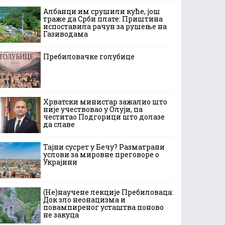
Албанци им срушили куће, још
траже да Срби плате: Приштина
испоставила рачун за рушење на
Газиводама
Пребиловачке голубице
Хрватски министар зажалио што
није учествовао у Олуји, па
честитао Подгорици што долазе
да славе
Тајни сусрет у Бечу? Разматрани
услови за мировне преговоре о
Украјини
(Не)научене лекције Пребиловаца:
Док зло неонацизма и
повампиреног усташтва поново
не закуца