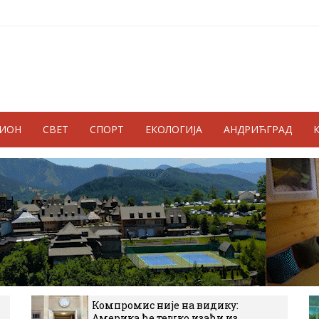
ГИОН
СВЕТ
СПОРТ
ЕКОЛОГИЈА
АНДРИЋГРАД
Компромис није на видику:
Америка ће тешко изаћи из