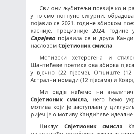
Сви они љубитељи поезије који р
у то смо потпуно сигурни, обрадова
појавио се 2021. године збирком пое
касније, прецизније 2024. годин
Сарајево
појавила се и друга Канд
насловом
Свјетионик смисла
.
Мотивски хетерогена и стил
Шантићеве поетике ова збирка пјесам
у вјечно (22 пјесме), Огњиште (12 
Астрални номади (12 пјесама) и Коврџа
Ми овдје нећемо ни аналитич
Свјетионик смисла
, него ћемо ук
мотива који је заступљен у циклус
ријеч је о мотиву Кандићеве идеалне
Циклус
Свјетионик смисла
Кан
најављујући посебност идеалне жене 