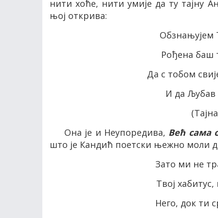
нити хоће, нити умије да ту тајну А
њој открива:
Обзнањујем Т
Рођена баш т
Да с тобом сви
И да Љубав 
(Тајн
Она је и Неупоредива,
Већ сама 
што је Кандић поетски њежно моли да
Зато ми не т
Твој хабитус,
Него, док ти 