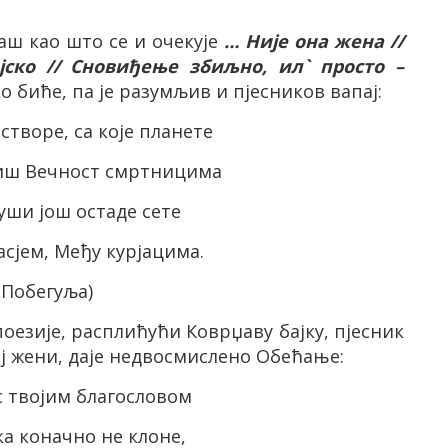
баш као што се и очекује
… Није она жена //
јско // Сновиђење збиљно, ил` просто –
о биће, па је разумљив и пјесников вапај:
створе, са које планете
виш Вечност смртницима
души још остаде сете
асјем, Међу курјацима.
(Побегуља)
езије, расплићући Коврџаву бајку, пјесник
ој жени, даје недвосмислено Обећање:
с твојим благословом
а коначно не клоне,