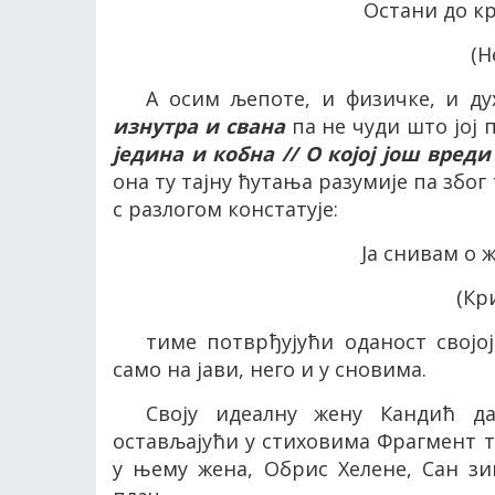
Остани до кр
(Н
А осим љепоте, и физичке, и ду
изнутра и свана
па не чуди што јој 
једина и кобна // О којој још вред
она ту тајну ћутања разумије па збо
с разлогом констатује:
Ја снивам о ж
(Кр
тиме потврђујући оданост својо
само на јави
,
него и у сновима.
Своју идеалну жену Кандић д
остављајући у стиховима Фрагмент т
у њему жена, Обрис Хелене, Сан з