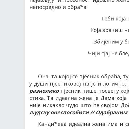
непосредно и обраћа:
Теби која 
Која зрачиш н
Збијеним у б
Чији сјај не бл
Она, та којој се пјесник обраћа, 
у души пјесниковој па је и логичн
разнолико
пјесник пише посвету ко
стиха. Та идеална жена је Дама која
није никакво чудо што ће својом Д
људску онеспособити // Одабраним 
Кандићева идеална жена има и сво