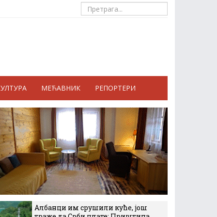
КУЛТУРА
МЕЋАВНИК
РЕПОРТЕРИ
Албанци им срушили куће, још
траже да Срби плате: Приштина