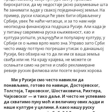
бирократски, да му недостаје јасно разумевање шта
ће занимати људе у свакој појединачној земљи. На
пример, руски класици ће увек бити објављени у
Србији, увек ће наћи читаоце, и за то нам није
неопходна финансијска подршка Русије. Али када је
у питању савремена руска књижевност, као и
култура уопште, укључујући и популарну културу, у
Србији се о њима врло мало зна. Управо зато Срби
често имају потпуно погрешан утисак о данашњој
Русији, без обзира на то да ли им се ваша земља
свиђа или не. На крају крајева, не можете се
ослањати само на ретке и слабо рекламиране
ревије руских филмова или посете војних хорова.
Ми у Русији смо често навикли да
понављамо, готово по навици, Достојевског,
Толстоја, Тарковског, Шостаковича, Рихтера,
Чајковског — и тако даље. И често не успевамо
да схватимо пуну моћ и величину ових људи и
наше културе у целини. А како нашу руску