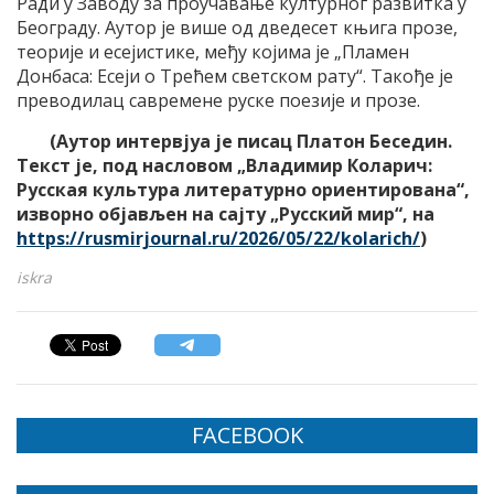
Ради у Заводу за проучавање културног развитка у
Београду. Аутор је више од дведесет књига прозе,
теорије и есејистике, међу којима је „Пламен
Донбаса: Есеји о Трећем светском рату“. Такође је
преводилац савремене руске поезије и прозе.
(Аутор интервјуа је писац Платон Беседин.
Текст је, под насловом „Владимир Коларич:
Русская культура литературно ориентирована“,
изворно објављен на сајту „Русский мир“, на
https://rusmirjournal.ru/2026/05/22/kolarich/
)
iskra
FACEBOOK