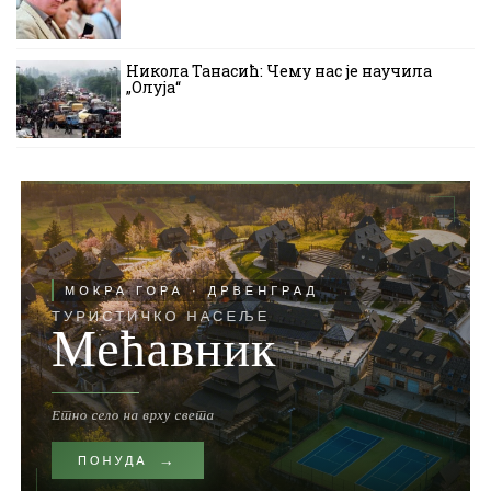
Никола Танасић: Чему нас је научила
„Олуја“