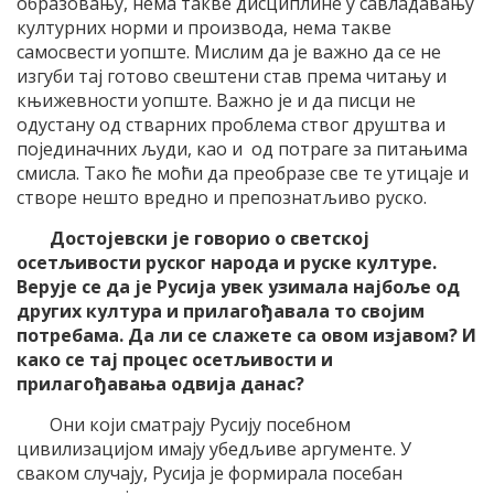
образовању, нема такве дисциплине у савладавању
културних норми и производа, нема такве
самосвести уопште. Мислим да је важно да се не
изгуби тај готово свештени став према читању и
књижевности уопште. Важно је и да писци не
одустану од стварних проблема ствог друштва и
појединачних људи, као и од потраге за питањима
смисла. Тако ће моћи да преобразе све те утицаје и
створе нешто вредно и препознатљиво руско.
Достојевски је говорио о светској
осетљивости руског народа и руске културе.
Верује се да је Русија увек узимала најбоље од
других култура и прилагођавала то својим
потребама. Да ли се слажете са овом изјавом? И
како се тај процес осетљивости и
прилагођавања одвија данас?
Они који сматрају Русију посебном
цивилизацијом имају убедљиве аргументе. У
сваком случају, Русија је формирала посебан