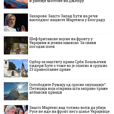
и разбије мостове на Дњепру
Захарова: Зашто Запад ћути на речи
наследног нацисте Мартенса у Београду
Шеф британске војске на фронту у
Украјини и језива замисао: За сваки
погодак поен
Одбор за заштиту права Срба: Бошњачки
лидери ћуте о томе ко је спалио и срушио
23 православне цркве
Ослободите Румију од српске окупације“:
Петиција која открива шта заправо траже
албански прваци
Зашто Мартенс кад толико воли да убија
Русе не иде на фронт него шаље Украјинце