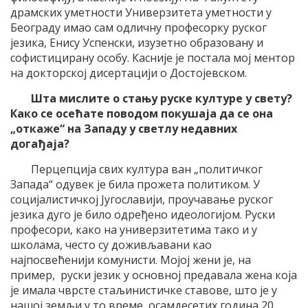
драмских уметности Универзитета уметности у
Београду имао сам одличну професорку руског
језика, Енису Успенски, изузетно образовану и
софистицирану особу. Касније је постала мој ментор
на докторској дисертацији о Достојевском.
Шта мислите о стању руске културе у свету?
Како се осећате поводом покушаја да се она
„откаже“ на Западу у светлу недавних
догађаја?
Перцепција свих култура ван „политичког
Запада“ одувек је била прожета политиком. У
социјалистичкој Југославији, проучавање руског
језика дуго је било одређено идеологијом. Руски
професори, како на универзитетима тако и у
школама, често су доживљавани као
најпосвећенији комунисти. Мојој жени је, на
пример, руски језик у основној предавала жена која
је имала чврсте стаљинистичке ставове, што је у
нашој земљи у то време, осамдесетих година 20.