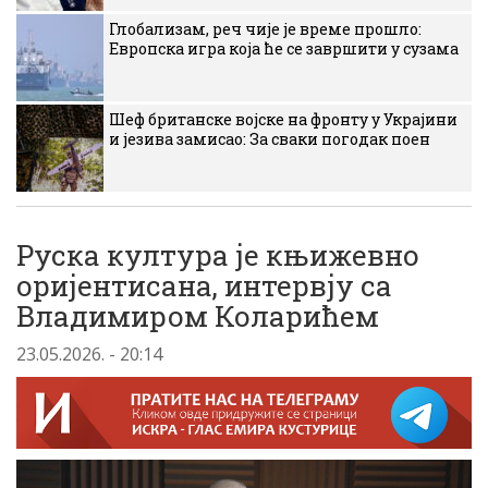
Глобализам, реч чије је време прошло:
Европска игра која ће се завршити у сузама
Шеф британске војске на фронту у Украјини
и језива замисао: За сваки погодак поен
Руска култура је књижевно
оријентисана, интервју са
Владимиром Коларићем
23.05.2026. - 20:14