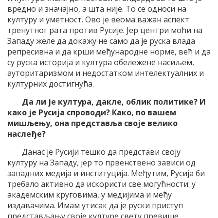
вредно и значајно, а шта није. То се односи на
културу и уметност. Ово је веома важан аспект
тренутног рата против Русије. Јер центри моћи на
Западу желе да докажу не само да је руска влада
репресивна и да крши међународне норме, већ и да
су руска историја и култура обележене насиљем,
ауторитаризмом и недостатком интелектуалних и
културних достигнућа.
Да ли је култура, дакле, облик политике? И
како је Русија спроводи? Како, по вашем
мишљењу,
она
представља своје велико
наслеђе?
Данас је Русији тешко да представи своју
културу на Западу, јер то првенствено зависи од
западних медија и институција. Међутим, Русија би
требало активно да искористи све могућности: у
академским круговима, у медијима и међу
издавачима. Имам утисак да је руски приступ
представљању своје културе свету превише