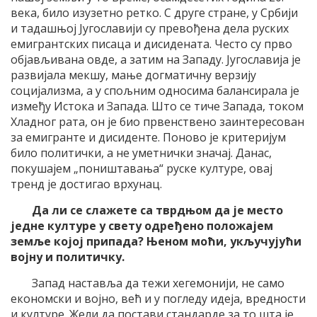
века, било изузетно ретко. С друге стране, у Србији
и тадашњој Југославији су превођена дела руских
емигрантских писаца и дисидената. Често су прво
објављивана овде, а затим на Западу. Југославија је
развијала мекшу, мање догматичну верзију
социјализма, а у спољним односима балансирала је
између Истока и Запада. Што се тиче Запада, током
Хладног рата, он је био првенствено заинтересован
за емигранте и дисиденте. Поново је критеријум
било политички, а не уметнички значај. Данас,
покушајем „поништавања“ руске културе, овај
тренд је достигао врхунац.
Да ли се слажете са тврдњом да је место
једне културе у свету одређено положајем
земље којој припада? Њеном моћи, укључујући
војну и политичку.
Запад наставља да тежи хегемонији, не само
економски и војно, већ и у погледу идеја, вредности
и културе. Жели да постави стандарде за то шта је