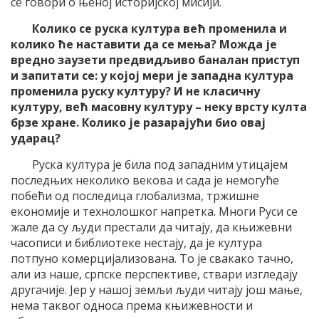
се говори о њеној историјској мисији.
Колико се руска култура већ променила и
колико ће наставити
да се
мења? Можда је
вредно заузети предвидљиво баналан приступ
и запитати се: у којој мери је западна култура
променила руску културу? И не класичну
културу, већ масовну културу – неку врсту култа
брзе хране. Колико је разарајући био овај
ударац?
Руска култура је била под западним утицајем
последњих неколико векова и сада је немогуће
побећи од последица глобализма, тржишне
економије и технолошког напретка. Многи Руси се
жале да су људи престали да читају, да књижевни
часописи и библиотеке нестају, да је култура
потпуно комерцијализована. То је свакако тачно,
али из наше, српске перспективе, ствари изгледају
другачије. Јер у нашој земљи људи читају још мање,
нема таквог односа према књижевности и