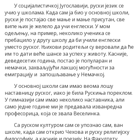
У социјалистичкој Југославији, руски језик се
учио у школама. Када сам ја био у основној школи,
руски је постајао све мање и мање присутан, све
випе њих је желело да учи енглески. У мом
одељењу, на пример, неколико ученика се
пребацило у другу школу да би учили енглески
уместо руског. Њихови родитељи су веровали да ће
им то дати веће шансе за успех у животу. Касније,
деведесетих година, постао је популаран и
немачки, захваљујући лакшој могућности за
емиграцију и запошљавање у Немачкој.
У основној школи сам имао веома лошу
наставницу руског, иако је била Рускиња пореклом.
У гимназији сам имао неколико наставника, али
само једне године ми је предавала изванредна
професорица, која се звала Веселинка.
Са руском културом сам се упознао сам, ван
школе, када сам открио Чехова и руску религијску
философију, а касније и поезију. На Факултету