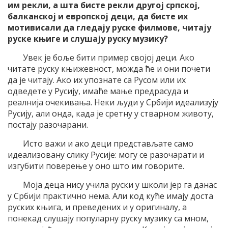
им рекли, а шта бисте рекли другој српској,
балканској и европској деци, да бисте их
мотивисали да гледају руске филмове, читају
руске књиге и слушају руску музику?
Увек је боље бити пример својој деци. Ако
читате руску књижевност, можда ће и они почети
да је читају. Ако их упознате са Русом или их
одведете у Русију, имаће мање предрасуда и
реалнија очекивања. Неки људи у Србији идеализују
Русију, али онда, када је сретну у стварном животу,
постају разочарани.
Исто важи и ако деци представљате само
идеализовану слику Русије: могу се разочарати и
изгубити поверење у оно што им говорите.
Моја деца нису учила руски у школи јер га данас
у Србији практично нема. Али код куће имају доста
руских књига, и преведених и у оригиналу, а
понекад слушају популарну руску музику са мном,