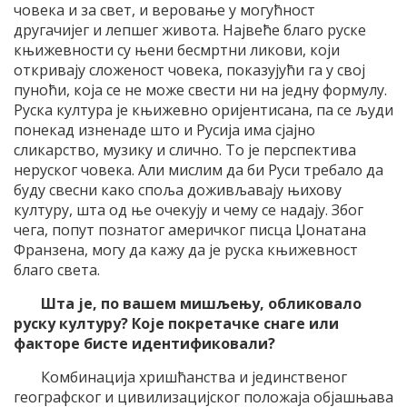
човека и за свет, и веровање у могућност
другачијег и лепшег живота. Највеће благо руске
књижевности су њени бесмртни ликови, који
откривају сложеност човека, показујући га у свој
пуноћи, која се не може свести ни на једну формулу.
Руска култура је књижевно оријентисана, па се људи
понекад изненаде што и Русија има сјајно
сликарство, музику и слично. То је перспектива
неруског човека. Али мислим да би Руси требало да
буду свесни како споља доживљавају њихову
културу, шта од ње очекују и чему се надају. Због
чега, попут познатог америчког писца Џонатана
Франзена, могу да кажу да је руска књижевност
благо света.
Шта је, по вашем мишљењу, обликовало
руску културу? Које покретачке снаге или
факторе бисте идентификовали?
Комбинација хришћанства и јединственог
географског и цивилизацијског положаја објашњава