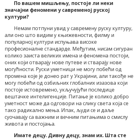
По вашем мишљењу, постоје ли неки
значајни феномени у савременој руској
култури?
Немам потпуни увид у савремену руску културу,
али оно што видим у књижевности, филму и
популарној култури испуњава високе
професионалне стандарде. Међутим, нисам сигуран
колико заиста великих имена и феномена постоји,
оних који отварају нове путеве и стварају нове
могућности. Руски уметници не могу побећи од
промена које је донео рат у Украјини, али такође не
могу побећи од озбиљних глобалних изазова који
постоје истовремено, укључујући последице
вештачке интелигенције. Питање је колико добро
уметност може да одговори на слику света која се
тако радикално мења. Ипак, људи се и даље
суочавају са важним и вечним питањима о смислу
живота и постојања.
Имате децу. Дивну децу, знам
их
. Шта сте