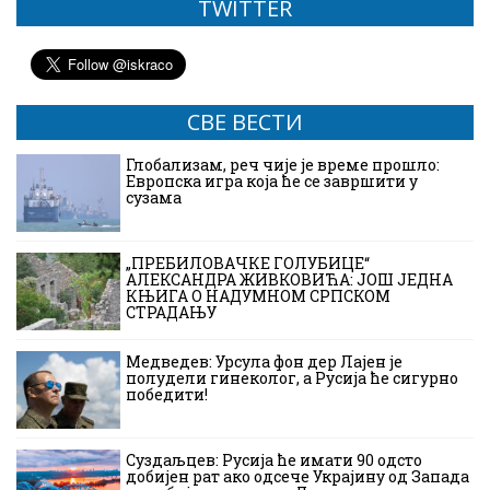
TWITTER
СВЕ ВЕСТИ
Глобализам, реч чије је време прошло:
Европска игра која ће се завршити у
сузама
„ПРЕБИЛОВАЧКЕ ГОЛУБИЦЕ“
АЛЕКСАНДРА ЖИВКОВИЋА: ЈОШ ЈЕДНА
КЊИГА О НАДУМНОМ СРПСКОМ
СТРАДАЊУ
Медведев: Урсула фон дер Лајен је
полудели гинеколог, а Русија ће сигурно
победити!
Суздаљцев: Русија ће имати 90 одсто
добијен рат ако одсече Украјину од Запада