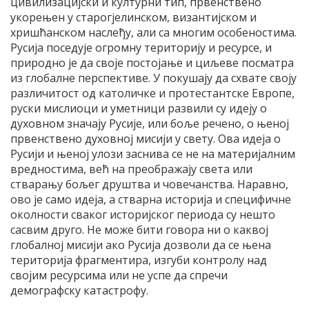
цивилизацијски и културни тип, првенствено
укорењен у старогјелинском, византијском и
хришћанском наслеђу, али са многим особеностима.
Русија поседује огромну територију и ресурсе, и
природно је да своје постојање и циљеве посматра
из глобалне перспективе. У покушају да схвате своју
различитост од католичке и протестантске Европе,
руски мислиоци и уметници развили су идеју о
духовном значају Русије, или боље речено, о њеној
првенствено духовној мисији у свету. Ова идеја о
Русији и њеној улози заснива се не на материјалним
вредностима, већ на преображају света или
стварању бољег друштва и човечанства. Наравно,
ово је само идеја, а стварна историја и специфичне
околности сваког историјског периода су нешто
сасвим друго. Не може бити говора ни о каквој
глобалној мисији ако Русија дозволи да се њена
територија фрагментира, изгуби контролу над
својим ресурсима или не успе да спречи
демографску катастрофу.