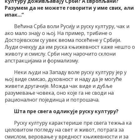
културу доживљавају Срби? А Европљани?
Разумем да не можете говорити у име свих, али
ипак…“
Већина Срба воли Русију и руску културу, чак и
ако мало знају о њој. На пример, трибине о
Достојевском су увек веома посећене у Србији.
Људи очекују да им руска књижевност каже нешто о
животу и смислу. Срби нису нарочито склони
апстракцијама и формализму.
Неки људи на Западу воле руску културу јер у
њој виде смисао, духовност и наду да је могуће
живети другачије. Можда чак виде и дубље
разумевање човека, оно које га не своди на
рационалног појединца и потрошача.
Шта пре свега одликује руску културу?
Руску културу карактерише пре свега тежња ка
целовитом погледу на свет и живот, потрага за
смислом, веровање у вредност књижевности и за