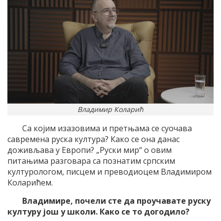
Владимир Коларић
Са којим изазовима и претњама се суочава
савремена руска култура? Како се она данас
доживљава у Европи? „Руски мир“ о овим
питањима разговара са познатим српским
културологом, писцем и преводиоцем Владимиром
Коларићем.
Владимире, почели сте да проучавате руску
културу још у школи. Како се то догодило?