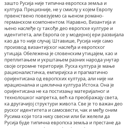
зашто Русија није типична европска земља и
култура. Прецизније, не у смислу у којем Европу
првенствено повезујемо са њеном романо-
германском компонентом. Наравно, Византија и
њено наслеђе су такође део европске културе и
идентитета, али Европа се у модерној ери развијала
као да то није случај. Штавише, Русија није само
производ византијског наслеђа и европског
утицаја. Обележена је словенским утицајем, као и
преплитањем и укрштањем разних народа унутар
своје огромне територије. Руска култура је мање
рационалистичка, емпиријска и прагматично
оријентисана од европских култура, али није ни
ирационална и циклична култура Истока. Она је
оријентисана не ка постизању материјалног и
технолошког напретка, већ ка преображају света,
ка другачијој структури живота. Све је то важан део
руског идентитета и самосвести, чак и међу оним
Русима који тога нису свесни или би желели да
Русија буде типична европска земља и престане да