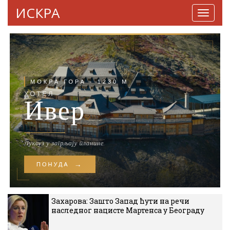
ИСКРА
Навига
Захарова: Зашто Запад ћути на речи
наследног нацисте Мартенса у Београду