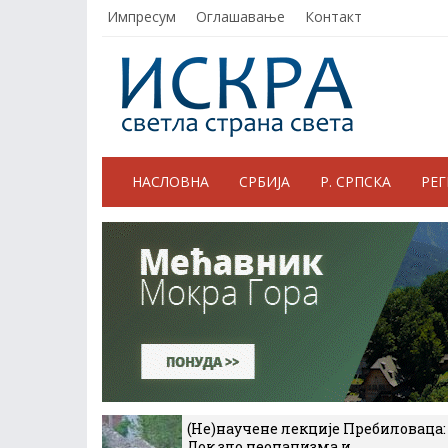
Импресум
Оглашавање
Контакт
НАСЛОВНА
СРБИЈА
Р. СРПСКА
РЕ
(Не)научене лекције Пребиловаца:
Док зло неонацизма и