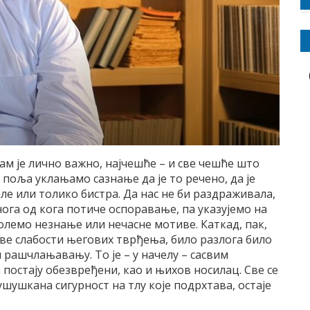
ам је лично важно, најчешће – и све чешће што
 поља уклањамо сазнање да је то речено, да је
ле или толико бистра. Да нас не би раздраживала,
нога од кога потиче оспоравање, па указујемо на
лемо незнање или нечасне мотиве. Каткад, пак,
ве слабости његових тврђења, било разлога било
рашчлањавању. То је – у начелу – сасвим
постају обезвређени, као и њихов носилац. Све се
шушкана сигурност на тлу које подрхтава, остаје