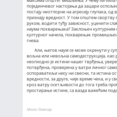
максима општег мишљења. У чему би била 
појединчевог настојања да зацари оспољено
постају неотпорне на агресију глупака, од 
признају вредност. У том општем својству
руком, водити туђу зависност, уценити сла
наума покварењака? Заклоњен културним об
културног начела, покварењак промишљено
гнева.
Али, његов наум се може окренути у су
вољна или невољна самодеструкција, као р
неопходно је истини нашег тврђења, увере
потврђена, проверена у ватри личног сам
оспораватељи нису ни свесни, та истина ос
вредности, за друге, чије време чека, и у с
кроз ватру осетљивости до тога треба про
простирање истине, са вазда важећим под
Мило Ломпар