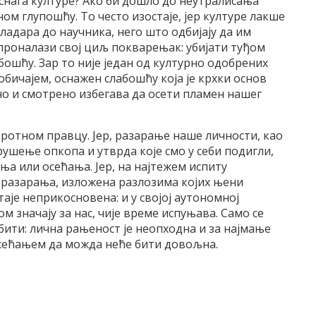
снага културе? Ако би дошло до неутралисања
м глупошћу. То често изостаје, јер културе лакше
владара до научника, него што одбијају да им
 проналази свој циљ покварењак: убијати туђом
бошћу. Зар то није један од културно одобрених
ичајем, оснажен слабошћу која је крхки основ
 и смотрено избегава да осети пламен нашег
протном правцу. Јер, разарање наше личности, као
ушење опкопа и утврда које смо у себи подигли,
ња или осећања. Јер, на најтежем испиту
оразарања, изложена разлозима којих њени
таје неприкосновена: и у својој аутономној
вом значају за нас, чије време испуњава. Само се
бити: лична рањеност је неопходна и за најмање
сећањем да можда неће бити довољна.