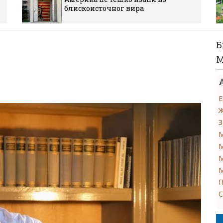
блискоисточног вира
Б
М
Е
Ж
З
М
М
М
М
П
С