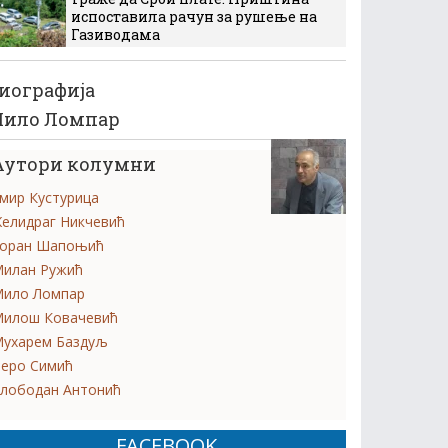
испоставила рачун за рушење на
Газиводама
иографија
ило Ломпар
Аутори колумни
мир Кустурица
елидраг Никчевић
оран Шапоњић
илан Ружић
ило Ломпар
илош Ковачевић
ухарем Баздуљ
еро Симић
лободан Антонић
FACEBOOK