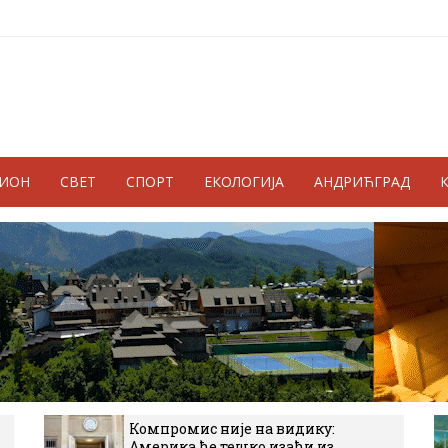
ГИОН
СВЕТ
СПОРТ
ЕКОЛОГИЈА
АНДРИЋГРАД
Компромис није на видику:
Америка ће тешко изаћи из