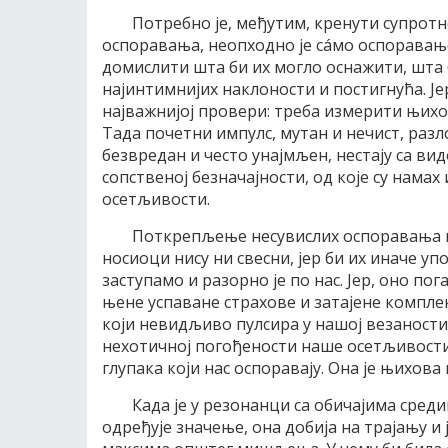
Потребно је, међутим, кренути супрот
оспоравања, неопходно је сáмо оспоравање
домислити шта би их могло оснажити, шта
најинтимнијих наклоности и постигнућа. Је
најважнијој провери: треба измерити њихо
Тада почетни импулс, мутан и нечист, разл
безвредан и често унајмљен, нестају са ви
сопственој безначајности, од које су нама
осетљивости.
Поткрепљење несувислих оспоравања н
носиоци нису ни свесни, јер би их иначе у
заступамо и разорно је по нас. Јер, оно по
њене успаване страхове и затајене комплек
који невидљиво пулсира у нашој везаности з
нехотичној погођености наше осетљивости 
глупака који нас оспоравају. Она је њихов
Када је у резонанци са обичајима среди
одређује значење, она добија на трајању и ј