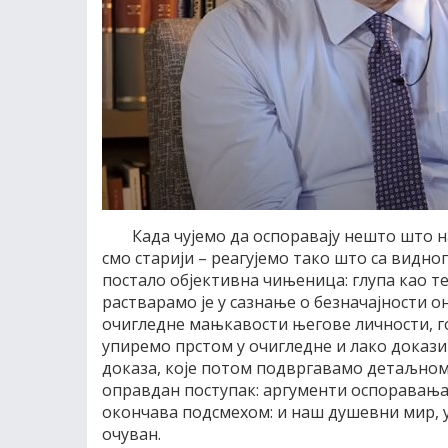
Када чујемо да оспоравају нешто што н
смо старији – реагујемо тако што са видног
постало објективна чињеница: глупа као те
растварамо је у сазнање о безначајности о
очигледне мањкавости његове личности, го
упиремо прстом у очигледне и лако докази
доказа, које потом подвргавамо детаљном 
оправдан поступак: аргументи оспоравања 
окончава подсмехом: и наш душевни мир, у
очуван.