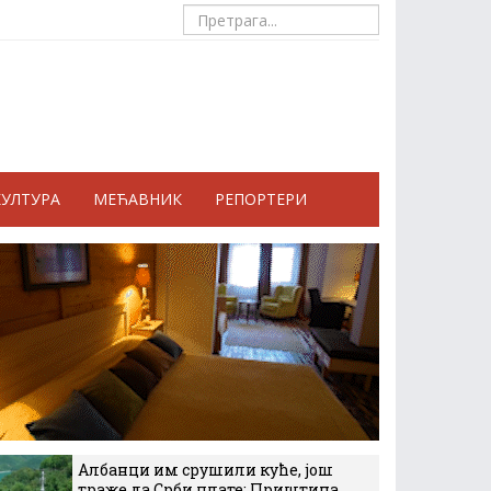
КУЛТУРА
МЕЋАВНИК
РЕПОРТЕРИ
Албанци им срушили куће, још
траже да Срби плате: Приштина