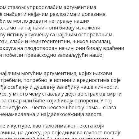
ном стазом: упркос слабим аргументима
 снабдети најјачим разлозима и доказима,
 би се могло додати негирању наших
р, само на тај начин они бивају изложени
ву истину у суочењу са најјачим оспоравањем.
ози, слаби и неинтелигентни, њихов носилац,
докруга на плодотворан начин: они бивају враћени
х и побегли превасходно захваљујући нашој
ајјачим могућим аргументима, којих њихови
потребили, потребно је истини и вредностима које
гађа осећајну и душевну залеђину наше личности,
се, у много чему ставља у дејство страх од смрти
а ствар или биће који бивају оспорени. У тој
очитује се – често неосвешћена у нама – снага
а ненамеравана и најдалекосежнија залога.
не и културе, као налозима контекста који
ачини, на досегу, јер појединчева глупост постаје