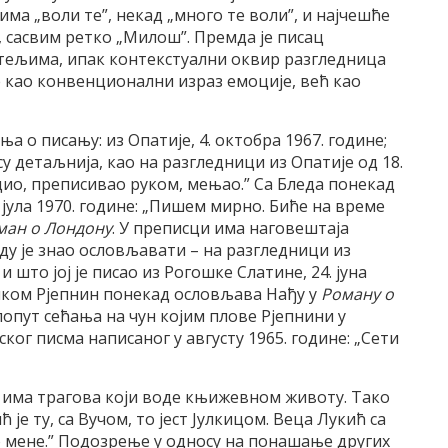
ма „воли те”, некад „много те воли”, и најчешће
 сасвим ретко „Милош”. Премда је писац
атељима, ипак контекстуални оквир разгледница
је као конвенционални израз емоције, већ као
 о писању: из Опатије, 4. октобра 1967. године;
 су детаљнија, као на разгледници из Опатије од 18.
дио, преписивао руком, мењао.” Са Бледа понекад
 јула 1970. године: „Пишем мирно. Биће на време
ман о Лондону
. У преписци има наговештаја
ду је знао ословљавати – на разгледници из
и што јој је писао из Рогошке Слатине, 24. јуна
имком Рјепнин понекад ословљава Нађу у
Роману о
 попут сећања на чун којим плове Рјепнини у
ског писма написаног у августу 1965. године: „Сети
 има трагова који воде књижевном животу. Тако
ић је ту, са Вучом, то јест Јулкицом. Веца Лукић са
ко мене.” Подозрење у односу на понашање других