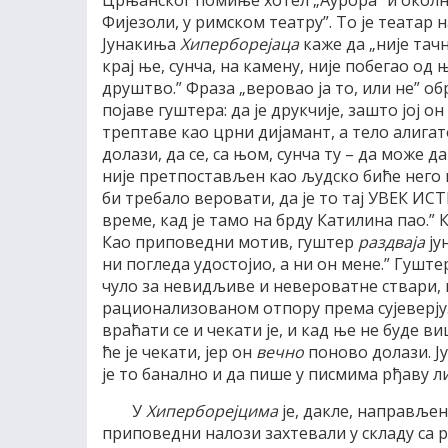
Црњанског помиње хотел „Аурора” и околнос
Фијезоли, у римском театру”. То је театар
Јунакиња
Хиперборејаца
каже да „није тачн
крај ње, сунча, на камену, није побегао од њ
друштво.” Фраза „веровао ја то, или не” о
појаве гуштера: да је друкчије, зашто јој о
трептаве као црни дијамант, а тело алигато
долази, да се, са њом, сунча ту – да може да 
није претпостављен као људско биће него
би требало веровати, да је то тај УВЕК ИСТИ
време, кад је тамо на брду Катилина пао.” 
Као приповедни мотив, гуштер
раздваја
ју
ни погледа удостојио, а ни он мене.” Гуште
чуло за невидљиве и невероватне ствари, ко
рационализованом отпору према сујеверју. 
враћати се и чекати је, и кад ње не буде ви
ће је чекати, јер он
вечно
поново долази. Ј
је то банално и да пише у писмима рђаву л
У
Хиперборејцима
је, дакле, направље
приповедни налози захтевали у складу са 