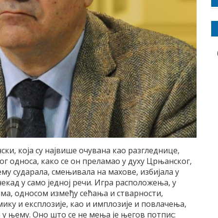
и, која су највише очувана као разгледнице,
 односа, како се он преламао у духу Црњанског,
ему сударала, смењивала на махове, избијала у
екад у само једној речи. Игра расположења, у
а, односом између сећања и стварности,
ку и експлозије, као и имплозије и повлачења,
у њему. Оно што се не мења је његов потпис: