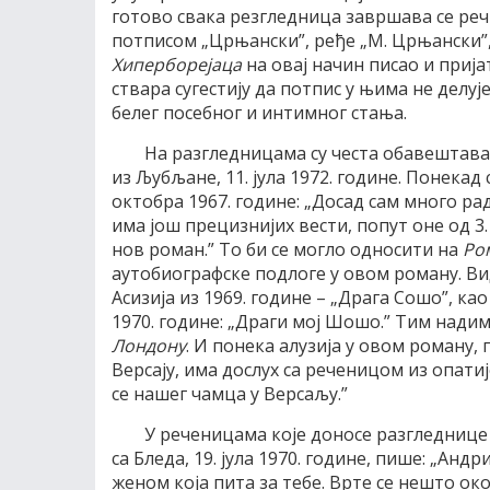
готово свака резгледница завршава се речи
потписом „Црњански”, ређе „М. Црњански”,
Хиперборејаца
на овај начин писао и приј
ствара сугестију да потпис у њима не делу
белег посебног и интимног стања.
На разгледницама су честа обавештавања
из Љубљане, 11. јула 1972. године. Понекад
октобра 1967. године: „Досад сам много ра
има још прецизнијих вести, попут оне од 3.
нов роман.” То би се могло односити на
Ро
аутобиографске подлоге у овом роману. Ви
Асизија из 1969. године – „Драга Сошо”, као 
1970. године: „Драги мој Шошо.” Тим над
Лондону
. И понека алузија у овом роману,
Версају, има дослух са реченицом из опатиј
се нашег чамца у Версаљу.”
У реченицама које доносе разгледнице
са Бледа, 19. јула 1970. године, пише: „Андр
женом која пита за тебе. Врте се нешто о