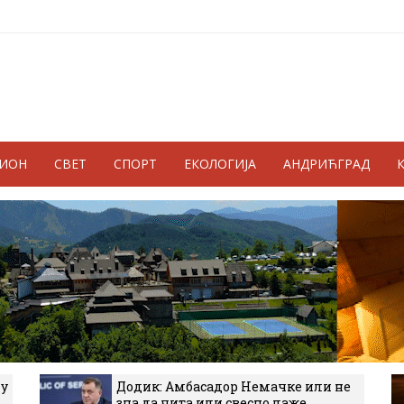
ГИОН
СВЕТ
СПОРТ
ЕКОЛОГИЈА
АНДРИЋГРАД
 у
Додик: Амбасадор Немачке или не
зна да чита или свесно лаже