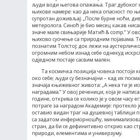
људи води његова опажања. Траг дубоког
њихове намере: као да нека опасност по 
супротан доживљај: „После бурне ноћи, ди
метеролога. Синоћ је био месец какав ниса
значе мале свињарије Матић & comp.” У ов
њихово суочење са природним појавама. То
познатим Толстој: док лежи на аустерличк
огромним небом изнад себе однекуд искрс
одједном постаје сасвим мален.
Та космичка позиција човека постоји к
око себе; људи су безначајни – кад их по
значаја књижевног живота: „А нека ти је 
наградама.” У овој реченици, која је написа
године, открива се колико је у овом часу
потраге за наградом Академије: протекло ј
оставио видан траг на душевној таблици 
са задатом инфериорношћу, минимализовао 
стран, да би се дефинитивно открио као ст
природи, елементима и универзуму.