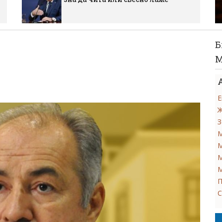
Б
М
Е
Ж
З
М
М
М
М
П
С