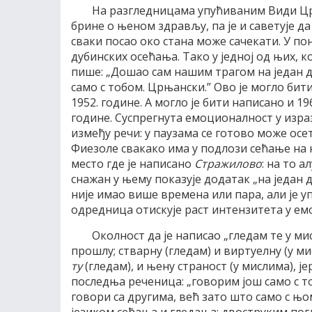
На разгледницама упућиваним Види Цр
брине о њеном здрављу, па је и саветује д
сваки посао око стана може сачекати. У по
дубинских осећања. Тако у једној од њих, к
пише: „Дошао сам нашим трагом на један д
само с тобом. Црњански.” Ово је могло бит
1952. године. А могло је бити написано и 196
године. Суспрегнута емоционалност у изра
између речи: у паузама се готово може осет
Фиезоле свакако има у подлози сећање на 
место где је написано
Стражилово
: на то 
снажан у њему показује додатак „на један 
није имао више времена или пара, али је 
одредница отискује раст интензитета у емо
Околност да је написао „гледам те у ми
прошлу; стварну (гледам) и виртуелну (у ми
ту
(гледам), и њену страност (у мислима), је
последња реченица: „говорим још само с т
говори са другима, већ зато што само с њ