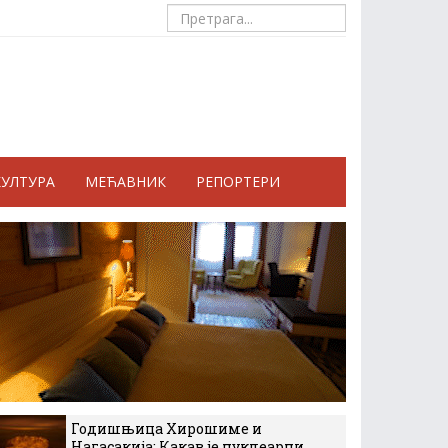
КУЛТУРА
МЕЋАВНИК
РЕПОРТЕРИ
Годишњица Хирошиме и
Нагасакија: Какав је нуклеарни