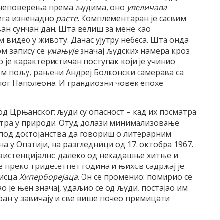
 неповерења према људима, оно
увеличава
њега изненадно
расте
. Комплементаран је сасвим
ван сунчан дан. Шта велиш за мене као
м видео у животу. Данас ујутру небеса. Шта онда
ом запису се
умањује
значај људских намера кроз
 је карактеристичан поступак који је учинио
ом пољу, рањени Андреј Болконски самерава са
лог Наполеона. И грандиозни човек епохе
од Црњанског: људи су опасност – кад их посматра
сматра у природи. Отуд долази минимализовање
испод достојанства да говориш о литерарним
на у Опатији, на разгледници од 17. октобра 1967.
 егзистенцијално далеко од некадашње хитње и
е преко тридесетпет година и њихов садржај је
писца
Хиперборејаца
. Он се променио: помирио се
је њен значај, удаљио се од људи, постајао им
ран у завичају и све више почео примицати