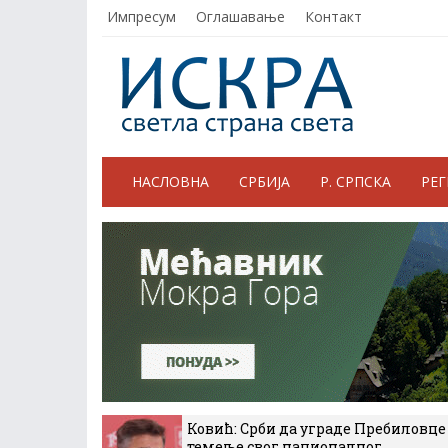
Импресум
Оглашавање
Контакт
НАСЛОВНА
СРБИЈА
Р. СРПСКА
РЕ
Ковић: Срби да уграде Пребиловце
темеље свог националног