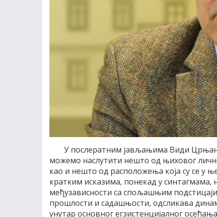
У послератним јављањима Види Црњанск
можемо наслутити нешто од њиховог личног
као и нешто од расположења која су се у њ
кратким исказима, понекад у синтагмама, н
међузависности са спољашњим подстицајим
прошлости и садашњости, одсликава динами
унутар основног егзистенцијалног осећања 