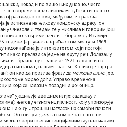
њански, некад и по више њих дневно, често
а се не напреже преко личних могућности, пошто
некој разгледници има, међутим, и трагова
оја је исписана на њихову лондонску адресу, он
ан у Фиезоле и гледам те у мислима и говорим још
и написано за време његовог боравка у Италији
5. године. Јер, увек се враћао том месту: и 1969.
зу надокнађена је интензитетом који постоји
ити како прелази са једне на другу реч. Долазак у
њихово брачно путовање из 1921. године и на
алудира синтагма „нашим трагом”. Колико је тај траг
дан”: он као да призива фразу
да ме жеља мине
. Јер,
упркос томе морао доћи. Управо временска
цији која се налази у позадини реченица.
слима” уједињује две димензије: садашњу и
слима); његову егзистенцијалност, коју упризорује
р она није
ту
. Страшни нагласак на самоћи печати
обом”. Он говори
само
са њом не зато што не
ом може говорити егзистенцијалним (аутентичним)