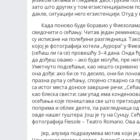
језиком сећања и гледања: двоструким по
зато што других у том егзистенцијалном п
дакле, ситуацији него егзистенцији. Отуд у
Када поново буде боравио у Фиезолама
сведочити о сећању. Читав један реминисц
су исписане на полеђини разгледница. Тако
којој је фотографија хотела „Аурора” у Фие
(сећаш ли га се) провешћу 3–4 дана. Онда
да дођеш овамо – ако буде могуће, пре нег
Уметнуто подсећање, као нешто скривено ш
она дође: ако би се то десило, они би
поно
празна рупа у сећању, спојено стварно са
са истог места доносе завршне речи: „Сећа
као блеска свести: сам упад има кондензован
осећања које поништава све што претходи,
поприма и облик делте, па разгледница од 
овде нашег гуштера. Још је ту на Сунцу. Се
фотографија Fiesole – Teatro Romano. Ова 
Јер, алузија подразумева мотив који је 