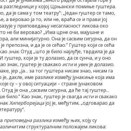
т да је јунакиња „много радије остајала горе у
 на разгледници у којој Црњански помиње гуштера.
о, да је сама у том театру”: „Један гуштер се тамо,
е, а веровао ја то, или не, враћа се и прави јој
бразује у приповедању несагласност ликова око
н то не би веровао? „Има црне очи, мајушне и
ра, али минијатурно. Она је сасвим сигурна, да он
је препозна, и да је се сећао.” Гуштер који се сећа
 као
знак
. Отуд „што је било најлуђе, тврдила је да
 гуштер, који је ту долазио, да се сунча, и у оно
Као знак, гуштер је свакако
исти
и
увек
је долазио.
наке, јер „ја… за тог гуштера нисам знао, нисам га
р је, дакле, име разлике између јунакиње која има
је су – у овој ситуацији – стране јунаковом
Отуд је она „сасвим сигурна, да ће тај гуштер…
ше било.” Као знак, гуштер је свагда
исти
и свакако
унак
Хиперборејаца
јој је, међутим, „одговарао да
итературу”.
на
приповедна разлика
између њих, коју су
различитим структуралним положајем ликова: