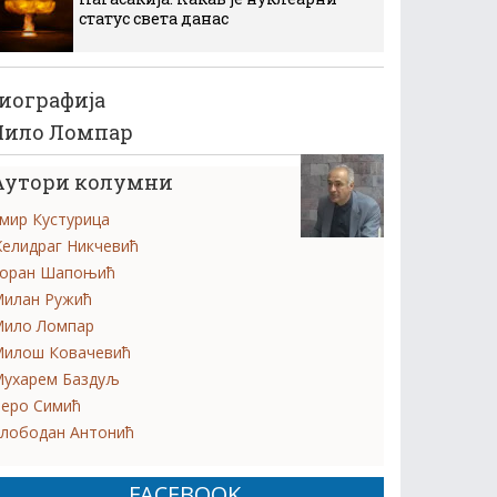
статус света данас
иографија
ило Ломпар
Аутори колумни
мир Кустурица
елидраг Никчевић
оран Шапоњић
илан Ружић
ило Ломпар
илош Ковачевић
ухарем Баздуљ
еро Симић
лободан Антонић
FACEBOOK