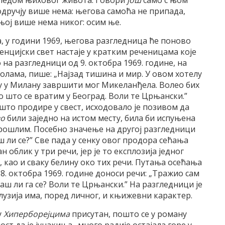
гледом њиховог живота. Говори
још
само с њом
одручју више нема: његова самоћа не припада,
 њој више нема никог: осим ње.
, у години 1969, његова разгледница ће поново
енцијски свет настаје у кратким реченицама које
 на разгледници од 9. октобра 1969. године, на
золама, пише: „Најзад тишина и мир. У овом хотелу
 ћу у Милану завршити мог Микеланђела. Волео бих
о што се вратим у Београд. Воли те Црњански.”
то продире у свест, исходовало је позивом да
во
били заједно на истом месту, била би испуњена
 прошлим. Посебно значење на другој разгледници
ш ли се?” Све пада у сенку овог продора сећања
 облик у три речи, јер је то експлозија једног
 као и сваку белину око тих речи. Путања осећања
8. октобра 1969. године доноси речи: „Тражио сам
ћаш ли га се? Воли те Црњански.” На разгледници је
алузија има, поред личног, и књижевни карактер.
у
Хиперборејцима
присутан, пошто се у роману