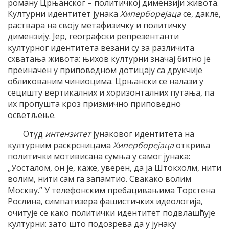
роману Црњанског – политичкој димензији живота.
Културни идентитет јунака
Хиперборејаца
се, дакле,
раствара на своју метафизичку и политичку
димензију. Јер, географски репрезентанти
културног идентитета везани су за различита
схватања живота: њихов културни значај битно је
преиначен у приповедном дотицају са друкчије
обликованим чиниоцима. Црњански се налази у
сецишту вертикалних и хоризонталних путања, па
их пропушта кроз призмично приповедно
осветљење.
Отуд
интензитет
јунаковог идентитета на
културним раскрсницама
Хиперборејаца
открива
политички мотивисана сумња у самог јунака:
„Уосталом, он је, каже, уверен, да ја Штокхолм, нити
волим, нити сам га запамтио. Свакако волим
Москву.” У телефонским пребацивањима Торстена
Рослина, симпатизера фашистичких идеологија,
очитује се како политички идентитет подвлашћује
културни: зато што подозрева да у јунаку