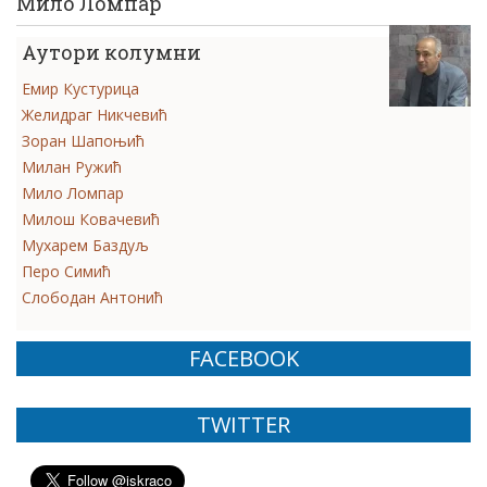
Мило Ломпар
Аутори колумни
Емир Кустурица
Желидраг Никчевић
Зоран Шапоњић
Милан Ружић
Мило Ломпар
Милош Ковачевић
Мухарем Баздуљ
Перо Симић
Слободан Антонић
FACEBOOK
TWITTER