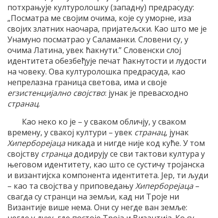
потхрањује културолошку (западну) предрасуду:
„Посматра ме својим очима, које су уморне, иза
својих златних наочара, пријатељски. Као што ме је
Унамуно посматрао у Саламанки. Словени су, у
очима Латина, увек ћакнути.” Словенски слој
идентитета обезбеђује печат ћакнутости и лудости
на човеку. Ова културолошка предрасуда, као
непрелазна граница светова, има и своје
егзистенцијално својство
: јунак је превасходно
странац
.
Као неко ко је – у сваком обличју, у сваком
времену, у свакој култури – увек
странац
, јунак
Хиперборејаца
никада и нигде није код куће. У том
својству
странца
додирују се сви тактови култура у
његовом идентитету, као што се сустичу тројанска
и византијска компонента идентитета. Јер, ти људи
– као та својства у приповедању
Хиперборејаца
–
свагда су странци на земљи, кад ни Троје ни
Византије више нема. Они су негде ван земље:
негде у духу, где постоје Троја и Византија. Ко су,