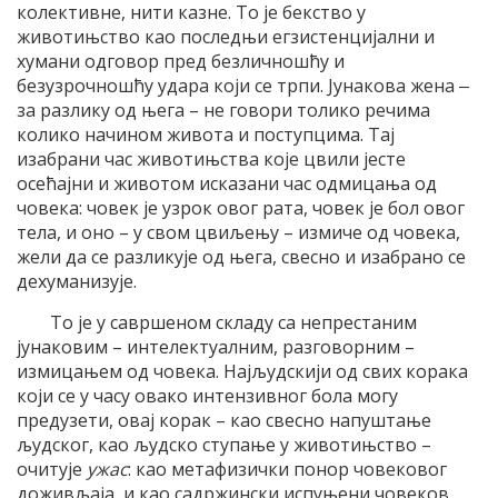
колективне, нити казне. То је бекство у
животињство као последњи егзистенцијални и
хумани одговор пред безличношћу и
безузрочношћу удара који се трпи. Јунакова жена ‒
за разлику од њега – не говори толико речима
колико начином живота и поступцима. Тај
изабрани час животињства које цвили јесте
осећајни и животом исказани час одмицања од
човека: човек је узрок овог рата, човек је бол овог
тела, и оно – у свом цвиљењу – измиче од човека,
жели да се разликује од њега, свесно и изабрано се
дехуманизује.
То је у савршеном складу са непрестаним
јунаковим – интелектуалним, разговорним –
измицањем од човека. Најљудскији од свих корака
који се у часу овако интензивног бола могу
предузети, овај корак – као свесно напуштање
људског, као људско ступање у животињство –
очитује
ужас
: као метафизички понор човековог
доживљаја, и као садржински испуњени човеков