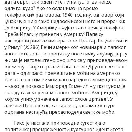
да га европски идентитет и напусти, да негде
одлута: куда? Ако се ослонимо на време
телефонских разговора, 1940. годину, одговор који
јунак чује није само недвосмислен него и пророчки:
„У Америку. У Америку – чујем како виче у телефон.
Треба Италију пренети у Америку! Папе су
наследили римске императоре. Центар ће увек бити
у Риму!” (
Х
, 286) Речи америчког новинара и папског
апологете доносе прецизну политичку алузију. Јер, у
њима је наговештено оно што се у приповедачевом
времену – које се разлистава после Другог светског
рата – одиграло: премештање моћи на америчко
тле, са папским Римом као парадоксалним центром
– како је показао Милорад Екмечић – у потпуном је
складу са усмерењем папске моћи ка Америци, у
коју се уписују значења „апостолске државе”. У
алузији Црњанског, као да је путањама културе
оцртана настајућа прерасподела светске моћи.
Тако је настала приповедна сугестија о
политичкој премрежености културног идентитета.