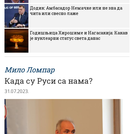
Додик: Амбасадор Немачке или не зна да
чита или свесно лаже
Годишњица Хирошиме и Нагасакија: Какав
је нуклеарни статус света данас
Мило Ломпар
Када су Руси са нама?
31.07.2023.