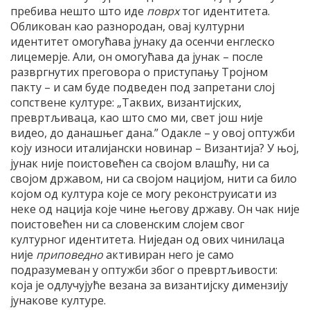
пребива нешто што иде
поврх
тог идентитета.
Обликован као разнородан, овај културни
идентитет омогућава јунаку да осенчи енглеско
лицемерје. Али, он омогућава да јунак – после
развргнутих преговора о приступању Тројном
пакту – и сам буде подведен под запретани слој
сопствене културе: „Таквих, византијских,
превртљиваца, као што смо ми, свет још није
видео, до данашњег дана.” Одакле – у овој оптужби
коју износи италијански новинар – Византија? У њој,
јунак није поистовећен са својом влашћу, ни са
својом државом, ни са својом нацијом, нити са било
којом од култура које се могу реконструисати из
неке од нација које чине његову државу. Он чак није
поистовећен ни са словенским слојем свог
културног идентитета. Ниједан од ових чинилаца
није
приповедно
активиран него је само
подразумеван у оптужби због о превртљивости:
која је одлучујуће везана за византијску димензију
јунакове културе.