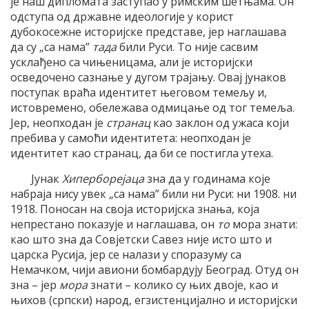
је наш дипломата заступао у римским шетњама. Он
одступа од државне идеологије у корист
дубокосежне историјске представе, јер наглашава
да су „са нама”
тада
били Руси. То није сасвим
усклађено са чињеницама, али је историјски
осведочено сазнање у дугом трајању. Овај јунаков
поступак враћа идентитет његовом темељу и,
истовремено, обележава одмицање од тог темеља.
Јер, неопходан је
странац
као заклон од ужаса који
пребива у самоћи идентитета: неопходан је
идентитет као странац, да би се постигла утеха.
Јунак
Хиперборејаца
зна да у годинама које
набраја нису увек „са нама” били ни Руси: ни 1908. ни
1918. Поносан на своја историјска знања, која
непрестано показује и наглашава, он
то
мора знати:
као што зна да Совјетски Савез није исто што и
царска Русија, јер се налази у споразуму са
Немачком, чији авиони бомбардују Београд. Отуд он
зна – јер
мора
знати – колико су њих двоје, као и
њихов (српски) народ, егзистенцијално и историјски