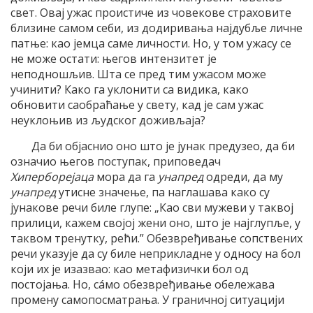
свет. Овај ужас проистиче из човекове страховите
близине самом себи, из додиривања најдубље личне
патње: као јемца саме личности. Но, у том ужасу се
не може остати: његов интензитет је
неподношљив. Шта се пред тим ужасом може
учинити? Како га уклонити са видика, како
обновити саобраћање у свету, кад је сам ужас
неуклоњив из људског доживљаја?
Да би објаснио оно што је јунак предузео, да би
означио његов поступак, приповедач
Хиперборејаца
мора да га
унапред
одреди, да му
унапред
утисне значење, па наглашава како су
јунакове речи биле глупе: „Као сви мужеви у таквој
прилици, кажем својој жени оно, што је најглупље, у
таквом тренутку, рећи.” Обезвређивање сопствених
речи указује да су биле неприкладне у односу на бол
који их је изазвао: као метафизички бол од
постојања. Но, сáмо обезвређивање обележава
промену самопосматрања. У граничној ситуацији