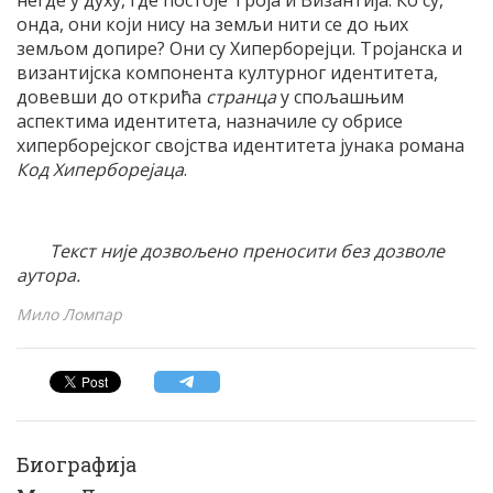
онда, они који нису на земљи нити се до њих
земљом допире? Они су Хиперборејци. Тројанска и
византијска компонента културног идентитета,
довевши до открића
странца
у спољашњим
аспектима идентитета, назначиле су обрисе
хиперборејског својства идентитета јунака романа
Код Хиперборејаца
.
Текст није дозвољено преносити без дозволе
аутора.
Мило Ломпар
Биографија