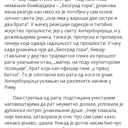
немачких бомбардера ‒ „Београд гори”, јунакова
жена реагује као неко ко је погођен у сам основ
личног
света. Јер, „она има у вароши две сестре и
два брата”. У њеној реакцији одјекује и тегобно
искуство прошлости, јер у свету
Хиперборејаца
, и у
доживљајима јунака, танка је, пропусна и прозирна,
линија која одваја садашњост од прошлости. У часу
када јунакиња чује да „Београд гори”, бивају
стављене у дејство трауматске слике из прошлог
рата: ухапшени отац, „матер, на поду окупаторове
полиције”, брат који као официр гине „у првој
битки”. То је злогласни ехо рата од кога се јунак
Хиперборејаца
уклањао на различите начине у
Риму.
Ова стрепња од рата, подстицана учесталим
наговештајима да рат неумитно долази, условила је
дубински потрес јунакињине душе: „Није плакала,
није викала, затворила је очи. Чуо сам само како,
некако језиво, цвили. Никад је дотле нисам био чуо