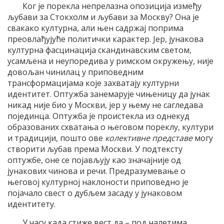
Ког је порекла непрелазна опозиција између
љубави за Стокхолм и љубави за Москву? Она је
свакако културна, али њен садржај поприма
преовлађујуће политички карактер. Јер, јунакова
културна фасцинација скандинавским светом,
усамљена и неупоредива у римском окружењу, није
довољан чинилац у приповедним
трансформацијама које захватају културни
идентитет. Оптужба занемарује чињеницу да јунак
никад није био у Москви, јер у њему не сагледава
појединца. Оптужба је проистекла из однекуд
образованих схватања о његовом пореклу, култури
и традицији, пошто ове
колективне
представе
могу
створити љубав према Москви. У подтексту
оптужбе, оне се појављују као значајније од
јунакових чинова и речи. Предразумевање о
његовој културној наклоности приповедно је
појачало свест о дубљем засаду у јунаковом
идентитету.
У часу када стиже вест да – под налетима