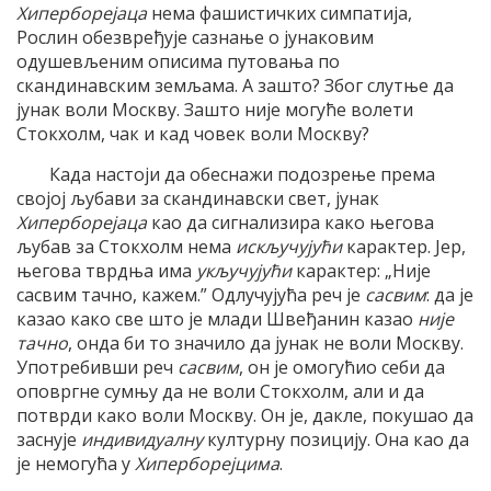
Хиперборејаца
нема фашистичких симпатија,
Рослин обезвређује сазнање о јунаковим
одушевљеним описима путовања по
скандинавским земљама. А зашто? Због слутње да
јунак воли Москву. Зашто није могуће волети
Стокхолм, чак и кад човек воли Москву?
Када настоји да обеснажи подозрење према
својој љубави за скандинавски свет, јунак
Хиперборејаца
као да сигнализира како његова
љубав за Стокхолм нема
искључујући
карактер. Јер,
његова тврдња има
укључујући
карактер: „Није
сасвим тачно, кажем.” Одлучујућа реч је
сасвим
: да је
казао како све што је млади Швеђанин казао
није
тачно
, онда би то значило да јунак не воли Москву.
Употребивши реч
сасвим
, он је омогућио себи да
оповргне сумњу да не воли Стокхолм, али и да
потврди како воли Москву. Он је, дакле, покушао да
заснује
индивидуалну
културну позицију. Она као да
је немогућа у
Хиперборејцима
.