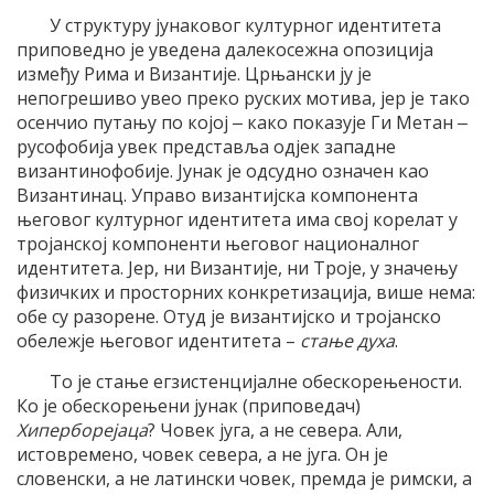
У структуру јунаковог културног идентитета
приповедно је уведена далекосежна опозиција
између Рима и Византије. Црњански ју је
непогрешиво увео преко руских мотива, јер је тако
осенчио путању по којој ‒ како показује Ги Метан ‒
русофобија увек представља одјек западне
византинофобије. Јунак је одсудно означен као
Византинац. Управо византијска компонента
његовог културног идентитета има свој корелат у
тројанској компоненти његовог националног
идентитета. Јер, ни Византије, ни Троје, у значењу
физичких и просторних конкретизација, више нема:
обе су разорене. Отуд је византијско и тројанско
обележје његовог идентитета –
стање
духа
.
То је стање егзистенцијалне обескорењености.
Ко је обескорењени јунак (приповедач)
Хиперборејаца
? Човек југа, а не севера. Али,
истовремено, човек севера, а не југа. Он је
словенски, а не латински човек, премда је римски, а