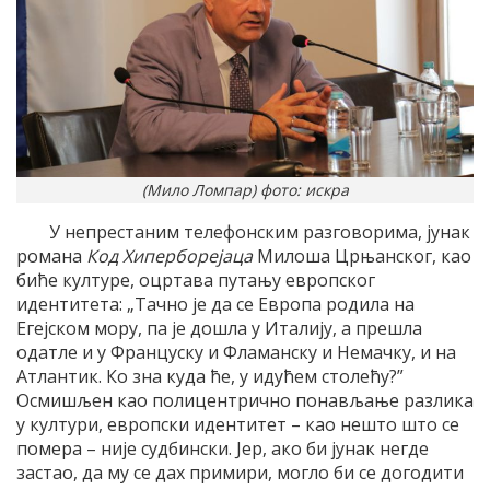
(Мило Ломпар) фото: искра
У непрестаним телефонским разговорима, јунак
романа
Код Хиперборејаца
Милоша Црњанског, као
биће културе, оцртава путању европског
идентитета: „Тачно је да се Европа родила на
Егејском мору, па је дошла у Италију, а прешла
одатле и у Француску и Фламанску и Немачку, и на
Атлантик. Ко зна куда ће, у идућем столећу?”
Осмишљен као полицентрично понављање разлика
у култури, европски идентитет – као нешто што се
помера – није судбински. Јер, ако би јунак негде
застао, да му се дах примири, могло би се догодити