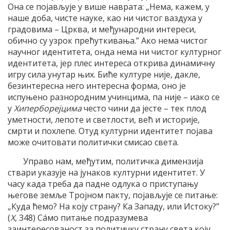
Она се појављује у више наврата: „Нема, кажем, у
наше доба, чисте науке, као ни чистог ваздуха у
градовима – Црква, и међународни интереси,
обично су узрок прећуткивања.” Ако нема чистог
научног идентитета, онда нема ни чистог културног
идентитета, јер плес интереса открива динамичну
игру сила унутар њих. Биће културе није, дакле,
безинтересна него интересна форма, оно је
испуњено разнородним учинцима, па није – иако се
у
Хиперборејцима
често чини да јесте – тек плод
уметности, лепоте и светлости, већ и историје,
смрти и похлепе. Отуд културни идентитет појава
може очитовати политички смисао света.
Управо нам, међутим, политичка димензија
ствари указује на јунаков културни идентитет. У
часу када треба да падне одлука о приступању
његове земље Тројном пакту, појављује се питање:
„Куда ћемо? На коју страну? Ка Западу, или Истоку?”
(
Х
, 348) Сáмо питање подразумева
заинтересованост за политичку страну света коју