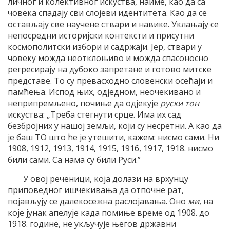
личног и колективног искуства, наиме, као да са
човека спадају сви слојеви идентитета. Као да се
остављају све научене ствари и навике. Уклањају се
непосредни историјски контексти и присутни
космополитски избори и садржаји. Јер, ствари у
човеку можда неотклоњиво и можда спасоносно
регресирају на дубоко запретане и готово митске
представе. То су превасходно словенски осећаји и
памћења. Испод њих, одједном, неочекивано и
неприпремљено, почиње да одјекује
руски тон
искуства: „Треба стегнути срце. Има их сад
безбројних у нашој земљи, који су несретни. А као да
је баш ТО што ће је утешити, кажем: нисмо сами. Ни
1908, 1912, 1913, 1914, 1915, 1916, 1917, 1918. нисмо
били сами. Са нама су били Руси.”
У овој реченици, која долази на врхунцу
приповедног ишчекивања да отпочне рат,
појављују се далекосежна раслојавања. Оно
ми
, на
које јунак апелује када помиње време од 1908. до
1918. године, не укључује његов државни