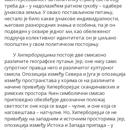
треба да – у надолазећем ратном сукобу – одабере
јунакова земља. У овако постављеном питању,
нестало је било какве јунакове индивидуалности,
његових разнородних знања и особина, па је он
подведен у оквире једног
ми
, као обележеног
подручја колективног идентитета: он је циљано
поопштен у свом политичком постојању.
У
Хиперборејцима
постоје две смисаоно
различите географске путање. Јер, оне нису само
супротног правца него и различитог културног
смисла. Опозиција између Севера и Југа је опозиција
између пространстава у којима се на различите
начине привиђају Хиперборејци: скандинавских и
римских простора. Њен симболични смисао
приповедно обезбеђује двозначни положај
светлости: оне која се види – чулне, и оне која се
наговештава – натчулне. Но, Хиперборејци се не
привиђају на западним и источним просторима. Јер,
опозиција између Истока и Запада припада – у