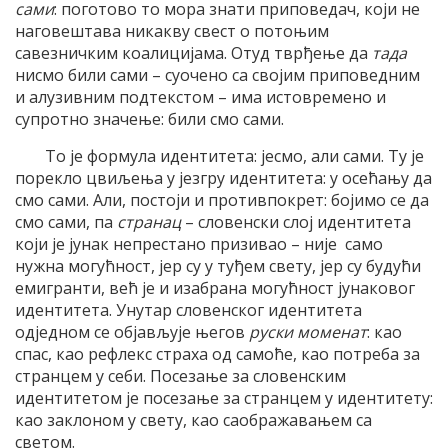
сами
: поготово то мора знати приповедач, који не
наговештава никакву свест о потоњим
савезничким коалицијама. Отуд тврђење да
тада
нисмо били сами – суочено са својим приповедним
и алузивним подтекстом – има истовремено и
супротно значење: били смо сами.
То је формула идентитета: јесмо, али сами. Ту је
порекло цвиљења у језгру идентитета: у осећању да
смо сами. Али, постоји и противпокрет: бојимо се да
смо сами, па
странац
– словенски слој идентитета
који је јунак непрестано призивао – није само
нужна могућност, јер су у туђем свету, јер су будући
емигранти, већ је и изабрана могућност јунаковог
идентитета. Унутар словенског идентитета
одједном се објављује његов
руски моменат
: као
спас, као рефлекс страха од самоће, као потреба за
странцем у себи. Посезање за словенским
идентитетом је посезање за странцем у идентитету:
као заклоном у свету, као саображавањем са
светом.