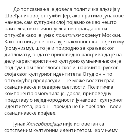
До тог сазнања је довела политичка алузија у
Швеђаниновој оптужби. Јер, ако пратимо јунакове
намере, сам културни слој појавио се као нешто
наизглед нехотично: услед неоправданости
оптужбе како је јунак
политички
окренут Москви.
Како он нигде не показује наклоност ка совјетизму
(комунизму), што је и природно за краљевског
дипломату, онда се приповедно раскрива да је на
делу карактеристично културно сумњичење: он је
под сумњом због словенског и, нарочито, руског
слоја свог културног идентитета. Отуд он – по
оптужујућој предрасуди – не може волети град
скандинавске и северне светлости. Политичка
компонента омогућила је, дакле, приповедну
представу о неједнородности јунаковог културног
идентитета, јер он – премда не би требало – воли
скандинавске крајеве.
Јунак
Хиперборејаца
није истоветан са
сопственим културним идентитетом, јер у њему