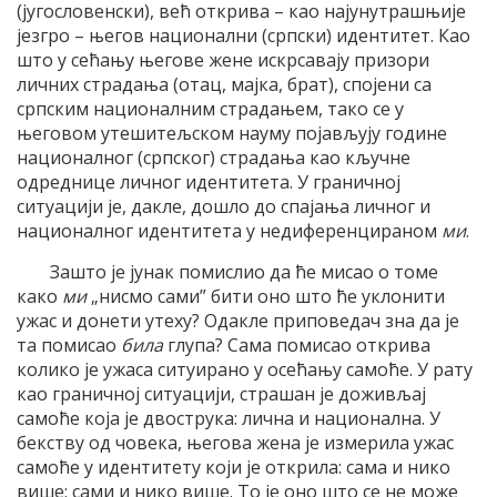
(југословенски), већ открива – као најунутрашњије
језгро – његов национални (српски) идентитет. Као
што у сећању његове жене искрсавају призори
личних страдања (отац, мајка, брат), спојени са
српским националним страдањем, тако се у
његовом утешитељском науму појављују године
националног (српског) страдања као кључне
одреднице личног идентитета. У граничној
ситуацији је, дакле, дошло до спајања личног и
националног идентитета у недиференцираном
ми
.
Зашто је јунак помислио да ће мисао о томе
како
ми
„нисмо сами” бити оно што ће уклонити
ужас и донети утеху? Одакле приповедач зна да је
та помисао
била
глупа? Сама помисао открива
колико је ужаса ситуирано у осећању самоће. У рату
као граничној ситуацији, страшан је доживљај
самоће која је двострука: лична и национална. У
бекству од човека, његова жена је измерила ужас
самоће у идентитету који је открила: сама и нико
више; сами и нико више. То је оно што се не може