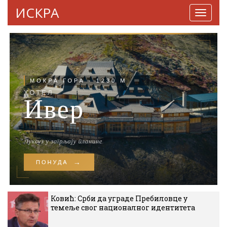
ИСКРА
Навига
Ковић: Срби да уграде Пребиловце у
темеље свог националног идентитета