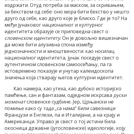
издржати. Отуд потреба за маском, за скривањем,
за бекством од себе: оно мора бити бекство у нешто
друго од себе, као друго које је блиско. Где је то? На
међи јунаковог националног и културног
идентитета образује се приповедна свест о
словенском идентитету
. Он је довољно вишезначан
да може бити алузивна спона између
једнозначности и мноштвености: као носилац
националног идентитета, јунак поседује свест о
аутентичном словенском самоосећању, па га
истовремено показује и унутар калеидоскопа
значења која стварају његов културни идентитет.
Као намера, као утеха, као дубоко историјско
памћење, сан и фантазам, одједном искрсава
руски
моменат
словенске судбине. Јер, Црњански не
помиње како су
тада
„са нама” били савезници
Французи и Енглези, па и Италијани, а на крају и
Американци. Управо је свест о тој истини била
окосница државне (југословенске) идеологије, коју