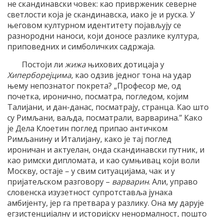
не скандинавски човек: као приврженик северне
светлости која је скандинавска, иако је и руска. У
његовом културном идентитету појављују се
разнородни наноси, који доносе разлике култура,
приповедних и симболичких садржаја.
Постоји ли
жижа
њихових дотицаја у
Хиперборејцима
, као одзив једног тона на удар
њему непознатог покрета? „Професор ме, од
почетка, иронично, посматра, погледом, којим
Талијани, и дан-данас, посматрају, странца. Као што
су Римљани, ваљда, посматрали, варварина.” Како
је Дела Клоетин поглед припао античком
Римљанину и Италијану, како је тај поглед
ироничан и актуелан, онда скандинавски путник, и
као римски дипломата, и као сумњивац који воли
Москву, остаје – у свим ситуацијама, чак и у
пријатељском разговору –
варварин
. Али, управо
словенска изузетност супротставља јунака
амбијенту, јер га претвара у разлику. Она му дарује
егзистенцијалну и историјску ненормалност, пошто