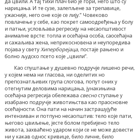
да цвили. А тај тихи плач био је гори, него што су
нарицања. И те сузе, залепљене за трепавице,
ужасније, него оне које се лију.” Човеково
повлачење у себе, као покрет самоодређења у болу
и патњи, условљава регресију на несаопштивост
анималне врсте: топла и осећајна особа, саосећајна
и сажаљива жена, неприкосновена и неупоредива
појава у свету
Хиперборејаца
, постаје рањено и
болно људско псето које „цвили”.
Као спуштање у душевно подручје лишено речи,
у којем нема ни гласова, ни оделитих но
препознатљивих група слогова, попут оних у
отегнутим деловима нарицања, јунакињина
осећајна регресија обележава
свесно
ступање у
изабрано подручје животињства као праосновне
осећајности. Она пати на начин застрашујуће
интензиван и потпуно несаопштив: тело које пати,
његово цвиљење, јесте болом пребијено тело
живота, захваћено ударом који се не може довести
ни у какав однос кривице, било личне, било