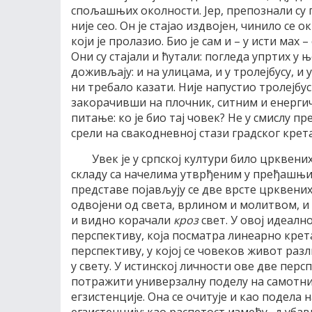
спољашњих околности. Јер, препознали су 
није сео. Он је стајао издвојен, чинило се о
који је пролазио. Био је сам и – у исти мах –
Они су стајали и ћутали: погледа упртих у 
доживљају: и на улицама, и у тролејбусу, и
ни требало казати. Није напустио тролејбус
закорачивши на плочник, ситним и енергич
питање: ко је био тај човек? Не у смислу п
срели на свакодневној стази градског кре
Увек је у српској култури било црквених
складу са начелима утврђеним у пређашњ
представе појављују се две врсте црквених 
одвојени од света, врлином и молитвом, и
и видно корачали
кроз
свет. У овој идеалн
перспективу, која посматра линеарно крет
перспективу, у којој се човеков живот разл
у свету. У истинској личности ове две персп
потражити универзалну поделу на самотн
егзистенције. Она се очитује и као подела