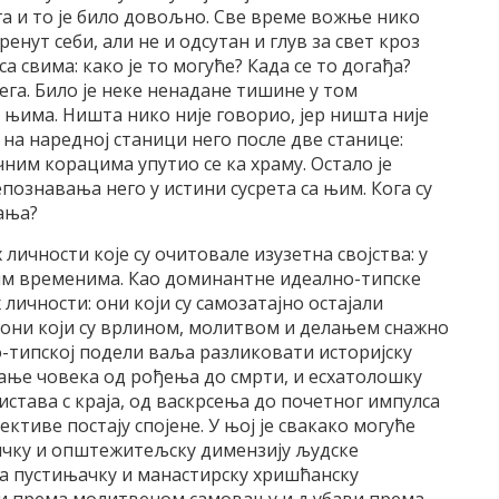
га и то је било довољно. Све време вожње нико
кренут себи, али не и одсутан и глув за свет кроз
 са свима: како је то могуће? Када се то догађа?
њега. Било је неке ненадане тишине у том
 у њима. Ништа нико није говорио, јер ништа није
 на наредној станици него после две станице:
ним корацима упутио се ка храму. Остало је
репознавања него у истини сусрета са њим. Кога су
тања?
 личности које су очитовале изузетна својства: у
им временима. Као доминантне идеално-типске
личности: они који су самозатајно остајали
 они који су врлином, молитвом и делањем снажно
о-типској подели ваља разликовати историјску
ање човека од рођења до смрти, и есхатолошку
истава с краја, од васкрсења до почетног импулса
ективе постају спојене. У њој је свакако могуће
ичку и општежитељску димензију људске
 на пустињачку и манастирску хришћанску