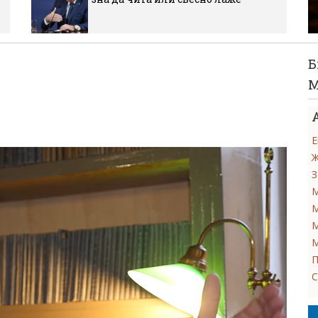
Б
М
Е
Ж
З
М
М
М
М
П
С