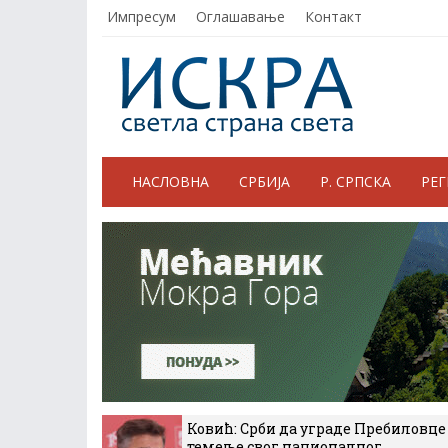
Импресум
Оглашавање
Контакт
НАСЛОВНА
СРБИЈА
Р. СРПСКА
РЕ
Ковић: Срби да уграде Пребиловце
темеље свог националног