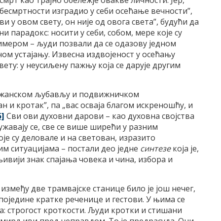
мрт као трајно обележје овакве личности. Јер,
бесмртности изградио у себи осећање вечности”,
и у овом свету, он није од овога света”, будући да
и парадокс: носити у себи, собом, мере које су
примером – људи позвали да се одазову једном
ном устајању. Извесна издвојеност у осећању
вету: у неусиљену пажњу која се дарује другим
божанском љубављу и подвижничком
 и кротак”, па „вас осваја благом искреношћу, и
5]
Сви ови духовни дарови – као духовна својства
жавају се, све се више ширећи у разним
је су деловале и на светован, изразито
тим ситуацијама – постали део једне
синтезе
која је,
ивији знак спајања човека и чина, избора и
између две трамвајске станице било је још нечег,
 поједине кратке реченице и гестови. У њима се
а: строгост кроткости. Људи кротки и стишани