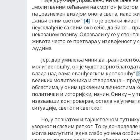
Није друкчије управљено ни сећање на с
„молитвеним сећањем на смрт он је Богом 
па „разнежен визијом онога света, иако жив
„живи оним светом”.
[4]
То је велики животн
неусклађене са свим око себе, да би се – 
неказаном позиву. Одазвали су се у спонта
живота често се претвара у издвојеност у с
људима.
Јер, дар умилења чини да „разнежен 
молитвеношћу, он је чудотворно благодатан
влада над вама еванђелском кроткошћу”.
[
великих молитвеника и стваралаца – проду
областима, у оним црквеним личностима ко
политички и историјски, начин. Они су – у 
изазвавши контроверзе, остала најупечатљ
ситуације, светог и светског.
Но, у познатом и тајанственом путнику 
узорног и сасвим ретког. То су дочаравале
могла наслутити једна слабо уочена особин