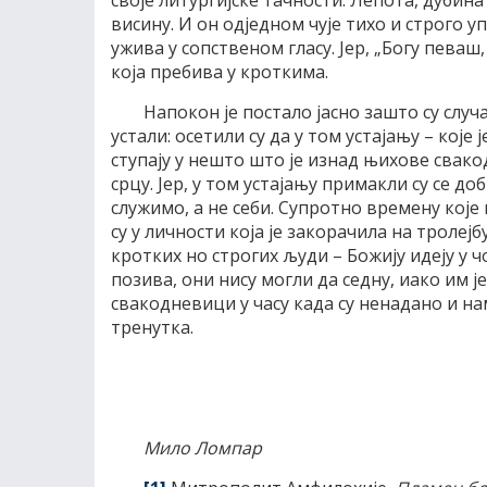
своје литургијске тачности. Лепота, дубина
висину. И он одједном чује тихо и строго 
ужива у сопственом гласу. Јер, „Богу певаш
која пребива у кроткима.
Напокон је постало јасно зашто су слу
устали: осетили су да у том устајању – кој
ступају у нешто што је изнад њихове сва
срцу. Јер, у том устајању примакли су се д
служимо, а не себи. Супротно времену кој
су у личности која је закорачила на троле
кротких но строгих људи – Божију идеју у 
позива, они нису могли да седну, иако им је
свакодневици у часу када су ненадано и н
тренутка.
Мило Ломпар