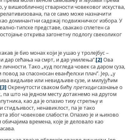
ави према молитвеном самовању и љубави према
, у вишеобличној стварности човековог искуства,
 релативизована, па се само може назначити
 као доминантни садржај подвижничког избора. У
еално-типске представе, свакако сплетен са
 постојање открива загонетну подлогу свеколиког
кав је био монах који је ушао у тролејбус –
, и дар сећања на смрт, и дар умилења”.
[2]
Ова
 личности. Тако „куд погледа човек са даром суза,
 повод за спасоносан еванђелски плач”. Јер, „у
зива видљиве или невидљиве сузе, и милујућим
[3]
Окренутости сваком бићу
претходи
сазнање о
к, па што на једном месту дотакнемо на другом
апутника, као да је опазио тиху стрепњу и
и стидљивост, ненавиклост, па је тако
ета због човекове слабости. Опазио је и њихово
 обичајима времена, које је деловало као
асава.