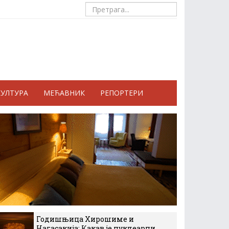
КУЛТУРА
МЕЋАВНИК
РЕПОРТЕРИ
Годишњица Хирошиме и
Нагасакија: Какав је нуклеарни