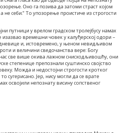
 и снага гласа као да одводе појца на непознату
упозорење. Оно га позива да затоми страст којом
, а не себи.” То упозорење проистиче из строгости
чајни путници у врелом градском тролејбусу намах
е је изазвао времешни човек у калуђерској одори –
кодневице и, истовремено, у њеном невидљивом
оброти и величини сведочанства вере: Богу
е нас све више окива лажном снисходљивошћу, они
јбуске степенице препознали суштинско својство
човеку. Можда и недостојни строгости кротког
 то сугерисано. Јер, нису могли да се врате
амах освојили непознату висину сопственог