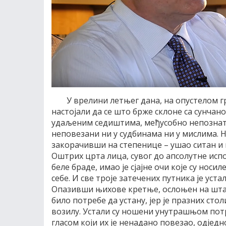
У врелини летњег дана, на опустелом г
настојали да се што брже склоне са сунчано
удаљеним седиштима, међусобно непознати,
неповезани ни у судбинама ни у мислима. На
закорачивши на степенице – ушао ситан и 
Оштрих црта лица, сувог до апсолутне исп
беле браде, имао је сјајне очи које су нос
себе. И све троје затечених путника је уста
Опазивши њихове кретње, ослоњен на штап, 
било потребе да устану, јер је празних столи
возилу. Устали су ношени унутрашњом по
гласом који их је ненадано повезао, одједн