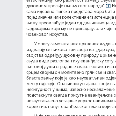
егзистенцију: као распетост између „љуб
духовном просвјетљењу свог народа”.
[1]
Но
сама идеално-типска представа мора бити
појединачна или колективна егзистенција
њему преовлађује један од два чиниоца ид
садржајима који му не припадају, али чије
човековог искуства.
У опису самозатајних црквених људи – ка
издвајају се њихова три својства: „дар суза
својства одређују духовну природу црквене
свуда види разлог за тиху еванђелску сету и
његовој души страдање сваког човека иза
срцем својим он молитвено грли све и сва”.
бивствовању које је као неухватљиви одје
месту одјекује. Опазивши устајање својих с
несигурност у њима, извесно несналажење 
подстакнута свагда присутна еванђељска с
незаустављено устајање упркос навикама и
коректив: попут еванђељског плача који сп