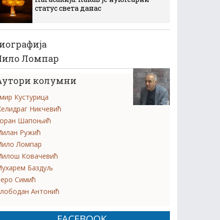
статус света данас
иографија
ило Ломпар
Аутори колумни
мир Кустурица
елидраг Никчевић
оран Шапоњић
илан Ружић
ило Ломпар
илош Ковачевић
ухарем Баздуљ
еро Симић
лободан Антонић
FACEBOOK