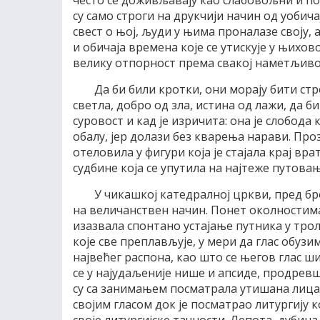
често се доживљавају као слабовољни и п
су само строги на друкчији начин од уобича
свест о њој, људи у њима проналазе своју, 
и обичаја времена које се утискује у њихов
велику отпорност према свакој наметљивос
Да би били кротки, они морају бити стр
светла, добро од зла, истина од лажи, да 
суровост и кад је изричита: она је слобода 
обалу, јер долази без кварења нарави. Про
отеловила у фигури која је стајала крај вр
судбине која се упутила на најтеже путовањ
У чикашкој катедралној цркви, пред бр
на величанствен начин. Понет околностима, 
изазвала спонтано устајање путника у трол
које све преплављује, у мери да глас обузи
највећег распона, као што се његов глас
се у најудаљеније нише и апсиде, продрев
су са занимањем посматрала утишана лица и
својим гласом док је посматрао литургију ко