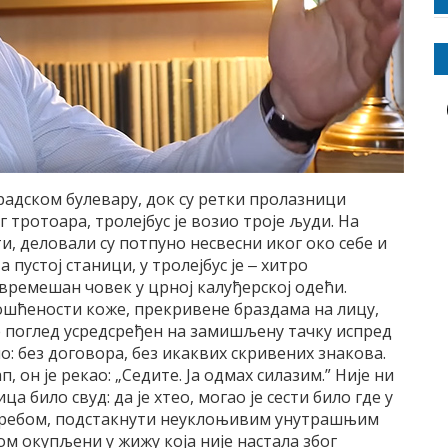
радском булевару, док су ретки пролазници
г тротоара, тролејбус је возио троје људи. На
 деловали су потпуно несвесни иког око себе и
 пустој станици, у тролејбус је ‒ хитро
времешан човек у црној калуђерској одећи.
ошћености коже, прекривене браздама на лицу,
иле поглед усредсређен на замишљену тачку испред
ло: без договора, без икаквих скривених знакова.
он је рекао: „Седите. Ја одмах силазим.” Није ни
ца било свуд: да је хтео, могао је сести било где у
требом, подстакнути неуклоњивим унутрашњим
ом окупљени у жижу која није настала због