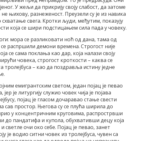
омирљиви пред неправдом. То је предрасуда. Они
јеног. У жељи да прикрију своју слабост, да затоме
а не њихову, разнеженост. Преузели су је из навика
о схватање свега. Кротки људи, међутим, показују
ти која се шири подстицањем сила пада у човеку.
оги: мора се разликовати ноћ од дана, тама од
би се распршили демони времена. Строгост није
која се сама поклања као дар, која налази своју
зирући човека, строгост кроткости – каква се
ата тролејбуса – као да поздравља истину једне
е.
ојним емигрантским светом, један појац је певао
јер је литургију служио човек чија је појава
ејбусу, појац је гласом дочаравао стање свести
ма сав простор. Његова су се плућа ширила до
 ширио у концентричним круговима, распрострвши
ши до пандатифа и купола, обухвативши децу која
 светле очи око себе. Појац је певао, занет
ју је водио ситни човек из тролејбуса, чувен са