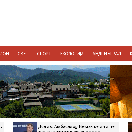
ГИОН
СВЕТ
СПОРТ
ЕКОЛОГИЈА
АНДРИЋГРАД
 у
Додик: Амбасадор Немачке или не
зна да чита или свесно лаже