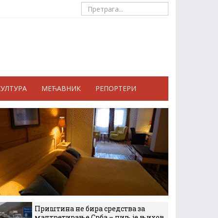
КУЛТУРА
МЕЋАВНИК
РЕПОРТЕРИ
Приштина не бира средства за
малтретирање Срба – циљ је њихов