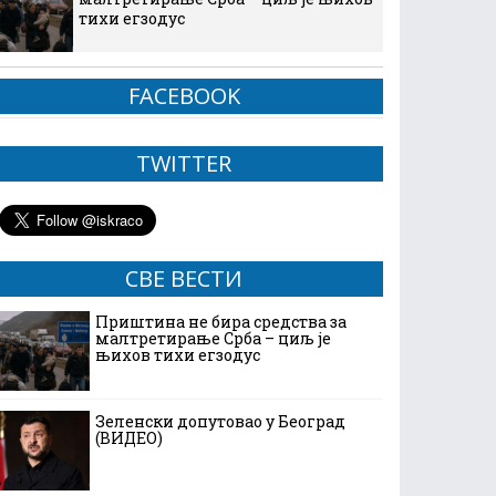
тихи егзодус
FACEBOOK
TWITTER
СВЕ ВЕСТИ
Приштина не бира средства за
малтретирање Срба – циљ је
њихов тихи егзодус
Зеленски допутовао у Београд
(ВИДЕО)