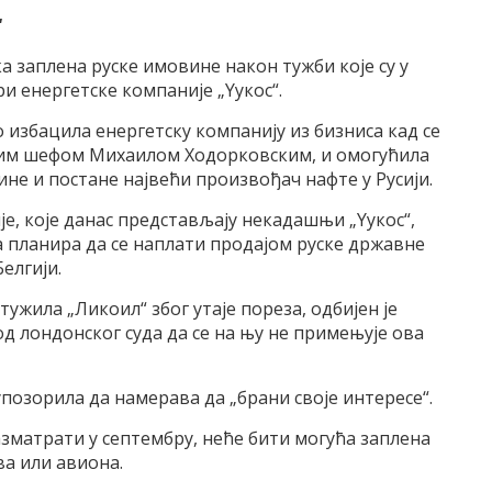
“
ка заплена руске имовине након тужби које су у
 енергетске компаније „Yукос“.
о избацила енергетску компанију из бизниса кад се
им шефом Михаилом Ходорковским, и омогућила
не и постане највећи произвођач нафте у Русији.
је, које данас представљају некадашњи „Yукос“,
 планира да се наплати продајом руске државне
елгији.
 тужила „Ликоил“ због утаје пореза, одбијен је
од лондонског суда да се на њу не примењује ова
 упозорила да намерава да „брани своје интересе“.
зматрати у септембру, неће бити могућа заплена
а или авиона.