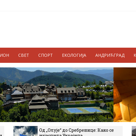
ГИОН
СВЕТ
СПОРТ
ЕКОЛОГИЈА
АНДРИЋГРАД
Од „Олује“ до Сребренице: Како се
и
изјаснила Украјина