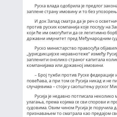
Руска влада одобрила је предлог закона
заплене страну имовину и то без упозорењ
И док Запад сматра да је реч о осветни
против руских компанија које послују на За
који ће им омогућити да се легитимно бор
државни имунитет пред Међународним судо
Руско министарство правосуђа објавило
„јурисдикцијске неравнотеже“ између Русиј
запленити онолико страног капитала колик
компанијама или државној имовини.
– Број тужби против Руске федерације
повећава, а при том се Русија никад и не п
случајевима – стоји у саопштењу руског Ми
Русија је недавно потписала неколико
улагања, према којима се сви спорови и п
судовима. Овим чином Русија је поручила д
признавањем то сматрала као предајом св