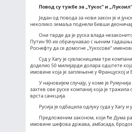
Повод су тужбе за „Yукос“ и „Лукоил
Један од повода за нови закон је и јунс
неколико земаља поднели бивши деоничари
Они тврде да је руска влада незаконит
Путин 90-их обрачунавао с њеним тадашњ
Роснефту да се домогне „Yукосове“ именови
Суд у Хагу је сувласницима три компани
доделио 50 милијарди долара одштете која
имовине која је заплењене у Француској и Б
У најновијем случају, у коме је Румунија
захтев ове руске компаниј која је тражила 
врста санкција.
Русија је одбацила одлуку суда у Хагу и
Предложеним законом, који ће Дума ра
имовине шефова држава, амбасада, бродов