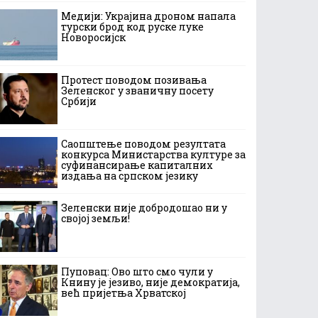
Медији: Украјина дроном напала
турски брод код руске луке
Новоросијск
Протест поводом позивања
Зеленског у званичну посету
Србији
Саопштење поводом резултата
конкурса Министарства културе за
суфинансирање капиталних
издања на српском језику
Зеленски није добродошао ни у
својој земљи!
Пуповац: Ово што смо чули у
Книну је језиво, није демократија,
већ пријетња Хрватској