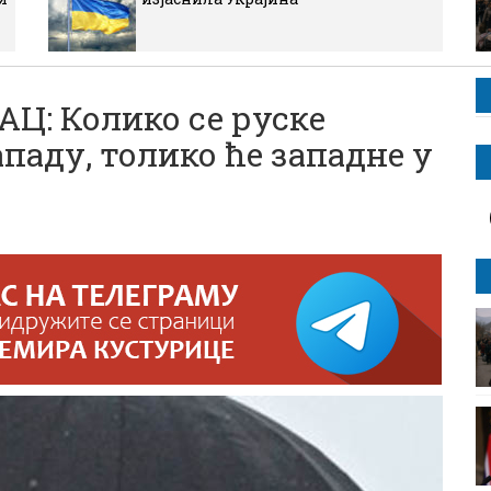
Ц: Колико се руске
паду, толико ће западне у