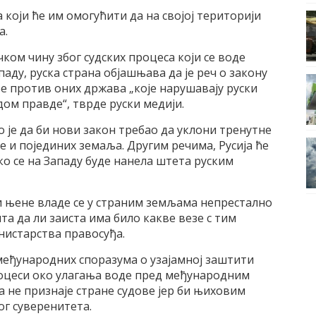
 који ће им омогућити да на својој територији
а.
чком чину због судских процеса који се воде
паду, руска страна објашњава да је реч о закону
бе против оних држава „које нарушавају руски
м правде“, тврде руски медији.
 је да би нови закон требао да уклони тренутне
е и појединих земаља. Другим речима, Русија ће
о се на Западу буде нанела штета руским
 и њене владе се у страним земљама непрестално
ита да ли заиста има било какве везе с тим
нистарства правосуђа.
 међународних споразума о узајамној заштити
роцеси око улагања воде пред међународним
а не признаје стране судове јер би њиховим
ог суверенитета.