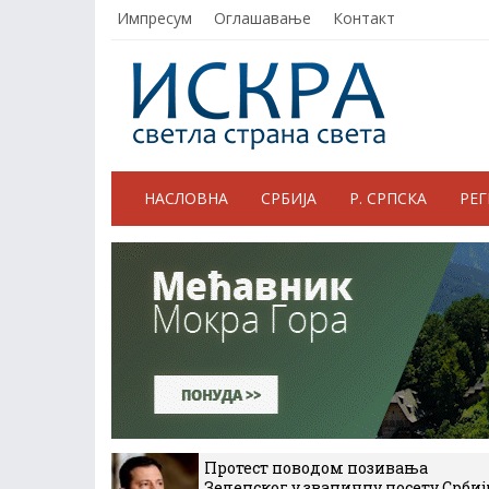
Импресум
Оглашавање
Контакт
НАСЛОВНА
СРБИЈА
Р. СРПСКА
РЕ
Протест поводом позивања
Зеленског у званичну посету Србиј