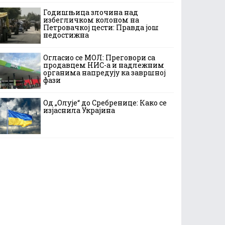
Годишњица злочина над
избегличком колоном на
Петровачкој цести: Правда још
недостижна
Огласио се МОЛ: Преговори са
продавцем НИС-а и надлежним
органима напредују ка завршној
фази
Од „Олује“ до Сребренице: Како се
изјаснила Украјина