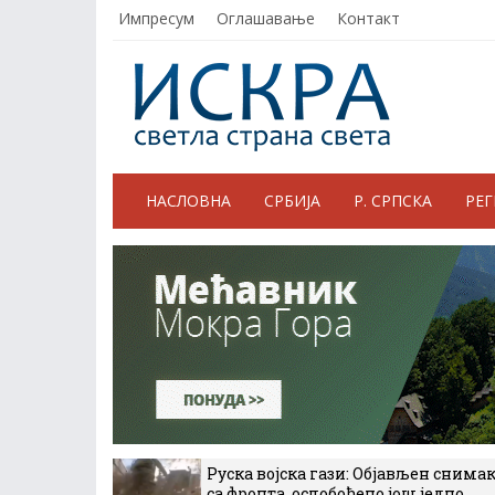
Импресум
Оглашавање
Контакт
НАСЛОВНА
СРБИЈА
Р. СРПСКА
РЕ
Руска војска гази: Објављен снима
са фронта, ослобођено још једно