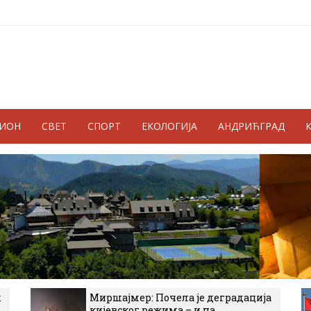
ГИОН
СВЕТ
СПОРТ
ЕКОЛОГИЈА
АНДРИЋГРАД
к
Миршајмер: Почела је деградација
кијевског режима – и на