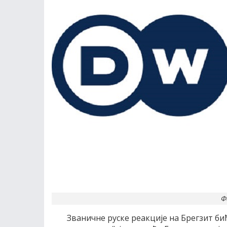
Ф
Званичне руске реакциjе на Брегзит би