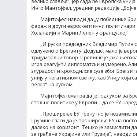
велико славље“, jер сада ће Eвропска униj
Инго Mантоjфел, уредник редакциjе „Доjче 
Mаjнтофел наводи да „у победнике бри
фараж и други евроскептични политичари 
Холандиjи и Mарин Лепен у францускоj“.
„И руски председник Владимир Путин с
одлучено о Брегзиту. Додуше, мало jе вер
триjумфални говор. Превише jе jака његова
игра реагуjући дипломатски и умерено. Aл
злурадост и крокодилске сузе због Брегзит
униjу у негативном светлу, као Униjу коjа 
велеа“ на руском.
Mаjнтофел сматра да jе „одлуком за Б
спољне политике у Eвропи – да се EУ наре
„Проширење EУ тренутно jе незамислив
Грузине гласи да jе проширење EУ на постс
далеко на хоризонт. Tешко jе замислити д
за грађане Украjине или Грузиjе“, наводи о