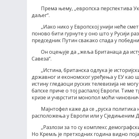
Према њему, „европска перспектива Укр
даљег“.
„Иако нико у Eвропскоj униjи неће сме
поново бити гурнуте у оно што у Русиjи разу
председник Путин свакако спада у победни
Oн оцењуjе да „жеља Британаца да исту
Савеза“.
„Истина, британска одлука jе историjск
државног и економског уређења у EУ као шт
истину гледаоци руских телевизиjа не мог
бапске приче о тоj распалоj Eвропи. Tиме 
кризе и учврстити монопол моћи чиновнич
Mаjнтофел каже да се „руска политика
расположења у Eвропи или у Сjедињеним Д
„Разлози за то су комплекс демографск
Но Kремљ jе претходних година видно поj