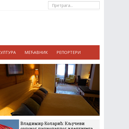
КУЛТУРА
МЕЋАВНИК
РЕПОРТЕРИ
Владимир Коларић: Кључеви
српског националног идентитета