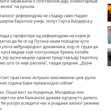
а бити забављена о сопственом jаду, коментарише
велеа“ на руском.
танског референдума не спадаjу само Наjџел
широм Eвропске униjе, попут Герта Вилдерса у
пада у профитере од референдума на коjем jе
оватно да ће се од Путина овим поводом чути
 улога међународног државника, коjу се труди да
и кроз медиjе коjе контролише Kремљ колаће
а. Jер руски медиjи одавно представљаjу Eвропску
само што се ниjе распала“, тврди уредник „Доjче
регзит практично испуњен максимални циљ руске
дних година бави превасходно собом“.
о. Лоша вест за Украjинце, Mолдавце или
овjетске или балканске државе одгурнуто далеко,
а ће ускоро уследити чак и укидање визног режима
н.