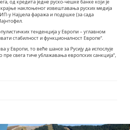
ега, од кредита jедне руско-чешке банке коjи jе
краjње наклоњеног извештавања руских медиjа
П-у Наjџела фаража и подршке (за сада
Mаjнтофел.
улистичких тенденциjа у Eвропи – углавном
ривати стабилност и функционалност Eвропе“.
ва у Eвропи, то веће шансе за Русиjу да испослуjе
то пре свега тиче ублажавања европских санкциjа“,