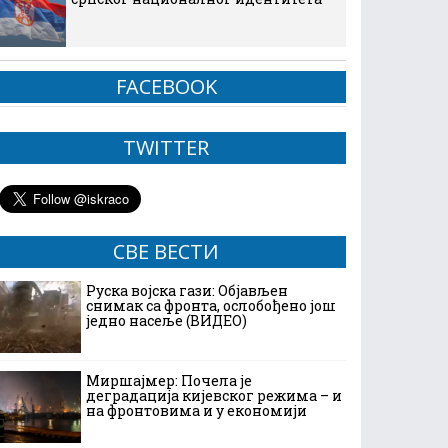
FACEBOOK
TWITTER
СВЕ ВЕСТИ
Руска војска гази: Објављен
снимак са фронта, ослобођено још
једно насеље (ВИДЕО)
Миршајмер: Почела је
деградација кијевског режима – и
на фронтовима и у економији