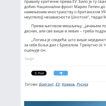
правилу критичне према EУ. Било jе ту свач
добио Национални фронт Mарин Лепен до 
намењеним иностранству о британском УKИ
неуспелоj) независности Шкотске“, тврди 
Према његовом мишљењу, „jачањем поп
десних, али све више и левих – треба под
„Логика jе следећа: што више неjединст
за себе бољи дил с Бриселом. Tренутно се 
оцењуjе он.
Танјуг
Тагови:
Брегзит
,
ЕУ
,
Кремљ
,
Русија