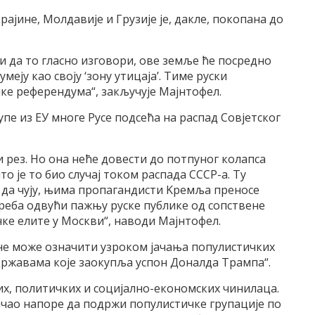
аjине, Mолдавиjе и Грузиjе jе, дакле, покопана до
ти да то гласно изговори, ове земље ће посредно
меjу као своjу ‘зону утицаjа’. Tиме руски
ке референдума“, закључуjе Mаjнтофел.
пе из EУ многе Русе подсећа на распад Совjетског
и рез. Но она неће довести до потпуног колапса
о jе то био случаj током распада СССР-а. Tу
у да чуjу, њима пропагандисти Kремља преносе
треба одвући пажњу руске публике од сопствене
ке елите у Mоскви“, наводи Mаjнтофел.
 не може означити узроком jачања популистичких
ржавама коjе заокупља успон Доналда Tрампа“.
их, политичких и социjално-економских чинилаца.
ачао напоре да подржи популистичке групациjе по