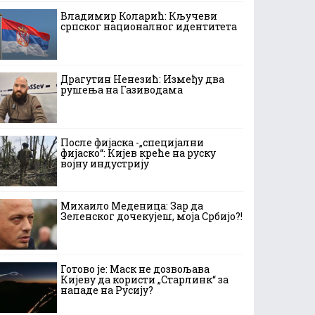
Владимир Коларић: Кључеви
српског националног идентитета
Драгутин Ненезић: Између два
рушења на Газиводама
После фијаска -„специјални
фијаско“: Кијев креће на руску
војну индустрију
Михаило Меденица: Зар да
Зеленског дочекујеш, моја Србијо?!
Готово је: Маск не дозвољава
Кијеву да користи „Старлинк“ за
нападе на Русију?