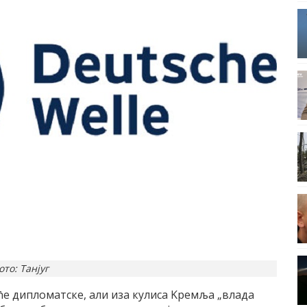
ото: Танјуг
ће дипломатске, али иза кулиса Kремља „влада