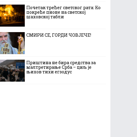
Почетак трећег светског рата: Ко
покреће пионе на светској
шаховској табли
СМИРИ СЕ, ГОРДИ ЧОВЈЕЧЕ!
Приштина не бира средства за
малтретирање Срба – циљ је
њихов тихи егзодус