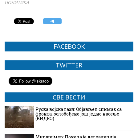
ПОЛИТИКА
FACEBOOK
TWITTER
СВЕ ВЕСТИ
Руска војска гази: Објављен снимак са
фронта, ослобођено још једно насеље
(ВИДЕО)
Миршајмер: Почела је деградација