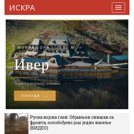
ИСКРА
Навига
Руска војска гази: Објављен снимак са
фронта, ослобођено још једно насеље
(ВИДЕО)