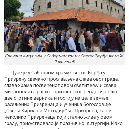
Свечана литургија у Са­бор­ном хра­му Све­тог Ђор­ђа Фо­то Ж.
Ракочевић
Јуче је у Саборном храму Светог Ђорђа у
Призрену свечано прослављена слава овог града,
слава храма посвећеног овом светитељу и слава
митрополита рашко-призренског Теодосија. Око
две стотине верника и гостију из целе земље,
расељених Призренаца и ученика Богословије
„Свети Кирило и Методије” из Призрена, као и
неколико Призренаца који стално живе у овом
граду, присуствовало је празничној литургији. Иако