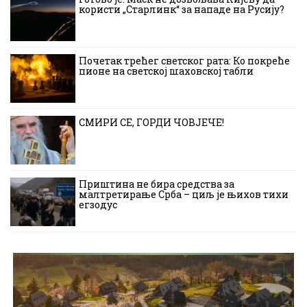
користи „Старлинк“ за нападе на Русију?
Почетак трећег светског рата: Ко покреће
пионе на светској шаховској табли
СМИРИ СЕ, ГОРДИ ЧОВЈЕЧЕ!
Приштина не бира средства за
малтретирање Срба – циљ је њихов тихи
егзодус