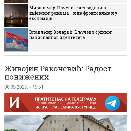
Миршајмер: Почела је деградација
кијевског режима – и на фронтовима и у
економији
Владимир Коларић: Кључеви српског
националног идентитета
Живојин Ракочевић: Радост
понижених
08.05.2025. - 15:51