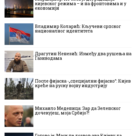
кијевског режима – и на фронтовима и у
економији
Владимир Коларић: Кључеви српског
националног идентитета
Драгутин Ненезић: Између два рушења на
Газиводама
После фијаска -„специјални фијаско“: Кијев
креће на руску војну индустрију
Михаило Меденица: Зар да Зеленског
дочекујеш, моја Србијо?!
Готово је: Маск не дозвољава Кијеву да