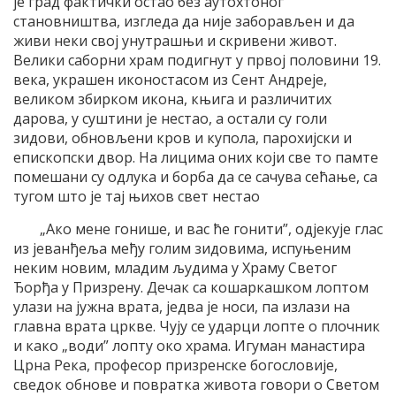
је град фактички остао без аутохтоног
становништва, изгледа да није заборављен и да
живи неки свој унутрашњи и скривени живот.
Велики саборни храм подигнут у првој половини 19.
века, украшен иконостасом из Сент Андреје,
великом збирком икона, књига и различитих
дарова, у суштини је нестао, а остали су голи
зидови, обновљени кров и купола, парохијски и
епископски двор. На лицима оних који све то памте
помешани су одлука и борба да се сачува сећање, са
тугом што је тај њихов свет нестао
„Ако мене гонише, и вас ће гонити”, одјекује глас
из јеванђеља међу голим зидовима, испуњеним
неким новим, младим људима у Храму Светог
Ђорђа у Призрену. Дечак са кошаркашком лоптом
улази на јужна врата, једва је носи, па излази на
главна врата цркве. Чују се ударци лопте о плочник
и како „води” лопту око храма. Игуман манастира
Црна Река, професор призренске богословије,
сведок обнове и повратка живота говори о Светом