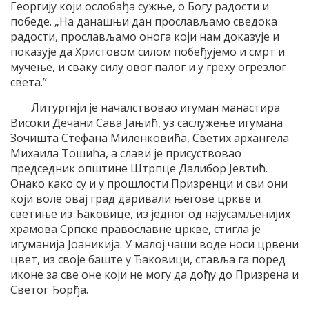
Георгију који ослобађа сужњe, о Богу радости и
победе. „На данашњи дан прослављамо сведока
радости, прослављамо онога који нам доказује и
показује да Христовом силом побеђујемо и смрт и
мучење, и сваку силу овог палог и у греху огрезлог
света.”
Литургији је началствовао игуман манастира
Високи Дечани Сава Јањић, уз саслужење игумана
Зочишта Стефана Миленковића, Светих архангела
Михаила Тошића, а слави је присуствовао
председник општине Штрпце Далибор Јевтић.
Онако како су и у прошлости Призренци и сви они
који воле овај град даривали његове цркве и
светиње из Ђаковице, из једног од најусамљенијих
храмова Српске православне цркве, стигла је
игуманија Јоаникија. У малој чаши воде носи црвени
цвет, из своје баште у Ђаковици, ставља га поред
иконе за све оне који не могу да дођу до Призрена и
Светог Ђорђа.