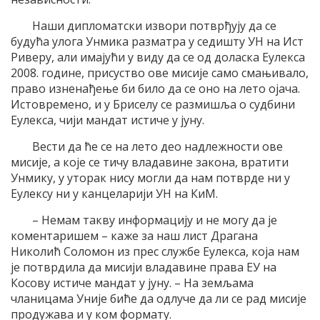
Наши дипломатски извори потврђују да се
будућа улога Унмика разматра у седишту УН на Ист
Риверу, али имајући у виду да се од доласка Еулекса
2008. године, присуство ове мисије само смањивало,
право изненађење би било да се оно на лето ојача.
Истовремено, и у Бриселу се размишља о судбини
Еулекса, чији мандат истиче у јуну.
Вести да ће се на лето део надлежности ове
мисије, а које се тичу владавине закона, вратити
Унмику, у уторак нису могли да нам потврде ни у
Еулексу ни у канцеларији УН на КиМ.
– Немам такву информацију и не могу да је
коментаришем – каже за наш лист Драгана
Николић Соломон из прес службе Еулекса, која нам
је потврдила да мисији владавине права ЕУ на
Косову истиче мандат у јуну. – На земљама
чланицама Уније биће да одлуче да ли се рад мисије
продужава и у ком формату.