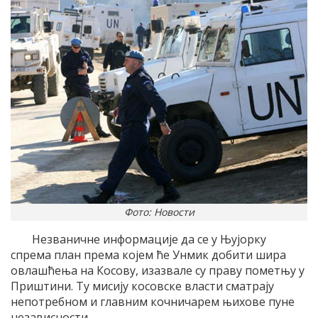
Фото: Новости
Незваничне информације да се у Њујорку
спрема план према којем ће Унмик добити шира
овлашћења на Косову, изазвале су праву пометњу у
Приштини. Ту мисију косовске власти сматрају
непотребном и главним кочничарем њихове пуне
независности.