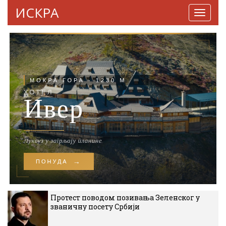
ИСКРА
Навига
Протест поводом позивања Зеленског у
званичну посету Србији