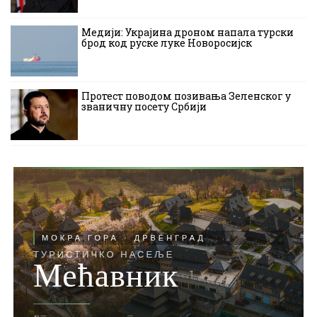
Медији: Украјина дроном напала турски
брод код руске луке Новоросијск
Протест поводом позивања Зеленског у
званичну посету Србији