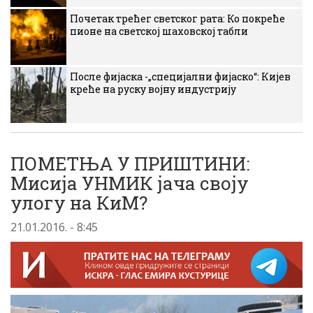
Почетак трећег светског рата: Ко покреће
пионе на светској шаховској табли
После фијаска -„специјални фијаско“: Кијев
креће на руску војну индустрију
ПОМЕТЊА У ПРИШТИНИ:
Мисија УНМИК јача своју
улогу на КиМ?
21.01.2016. - 8:45