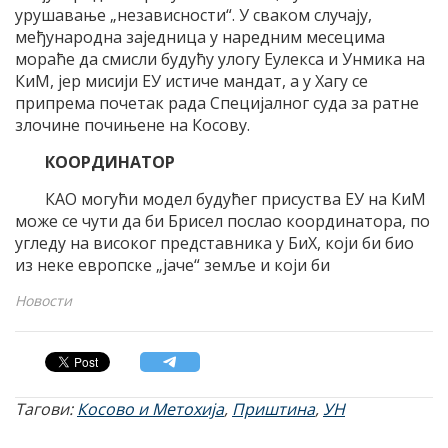
урушавање „независности“. У сваком случају,
међународна заједница у наредним месецима
мораће да смисли будућу улогу Еулекса и Унмика на
КиМ, јер мисији ЕУ истиче мандат, а у Хагу се
припрема почетак рада Специјалног суда за ратне
злочине почињене на Косову.
КООРДИНАТОР
КАО могући модел будућег присуства ЕУ на КиМ
може се чути да би Брисел послао координатора, по
угледу на високог представника у БиХ, који би био
из неке европске „јаче“ земље и који би
Новости
Тагови:
Косово и Метохија
,
Приштина
,
УН