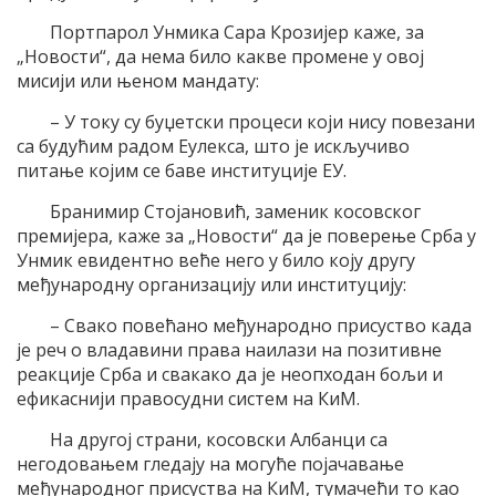
Портпарол Унмика Сара Крозијер каже, за
„Новости“, да нема било какве промене у овој
мисији или њеном мандату:
– У току су буџетски процеси који нису повезани
са будућим радом Еулекса, што је искључиво
питање којим се баве институције ЕУ.
Бранимир Стојановић, заменик косовског
премијера, каже за „Новости“ да је поверење Срба у
Унмик евидентно веће него у било коју другу
међународну организацију или институцију:
– Свако повећано међународно присуство када
је реч о владавини права наилази на позитивне
реакције Срба и свакако да је неопходан бољи и
ефикаснији правосудни систем на КиМ.
На другој страни, косовски Албанци са
негодовањем гледају на могуће појачавање
међународног присуства на КиМ, тумачећи то као