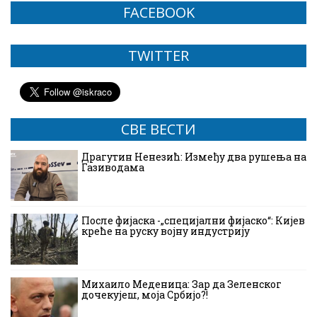
FACEBOOK
TWITTER
СВЕ ВЕСТИ
Драгутин Ненезић: Између два рушења на
Газиводама
После фијаска -„специјални фијаско“: Кијев
креће на руску војну индустрију
Михаило Меденица: Зар да Зеленског
дочекујеш, моја Србијо?!