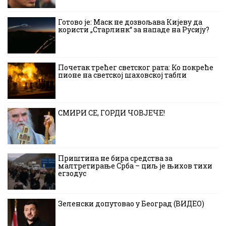
Готово је: Маск не дозвољава Кијеву да
користи „Старлинк“ за нападе на Русију?
Почетак трећег светског рата: Ко покреће
пионе на светској шаховској табли
СМИРИ СЕ, ГОРДИ ЧОВЈЕЧЕ!
Приштина не бира средства за
малтретирање Срба – циљ је њихов тихи
егзодус
Зеленски допутовао у Београд (ВИДЕО)