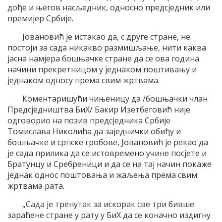
дође и његов насљедник, односно предсједник или
премијер Србије.
Јовановић је истакао да, с друге стране, не
постоји за сада никакво размишљање, нити каква
јасна намјера бошњачке стране да се ова година
начини прекретницом у једнаком поштивању и
једнаком односу према свим жртвама.
Коментаришући чињеницу да /бошњачки члан
Предсједништва БиХ/ Бакир Изетбеговић није
одговорио на позив предсједника Србије
Томислава Николића да заједнички обиђу и
бошњачке и српске гробове, Јовановић је рекао да
је сада прилика да се истовремено учине посјете и
Братунцу и Сребреници и да се на тај начин покаже
једнак однос поштовања и жаљења према свим
жртвама рата.
„Сада је тренутак за искорак све три бивше
зараћене стране у рату у БиХ да се коначно издигну