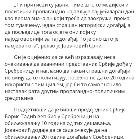
„Ти притисци су јавни, тиме што се медијски и
политички пропагандно најављује тај јубиларан дан
као веома значајан који треба да заокружи, према
том тумачењу, један страшан историјски догађај, а
да посљедице тога осјете они који су
најодговорнији за тај догађај. То је оно што је
намјера тога“, рекао је Јовановић Срни.
Он је оцијенио да се већ изражавају нека
очекивања да званични представник Србије дође у
Сребреницу и нагласио да такви страшни догађаји
не смију да се политизују, посебно не да се 20 година
искористи с тим циљем, јер би то само значило
наставак рата другим пропагандно-политичким
средствима.
Подсјетивши да је бивши предсједник Србије
Борис Тадић већ био у Сребреници на
обиљежавању 10 година од тих дешавања,
Јовановић додаје да се сада очекује да на
обиљежавању 20 година догађаја у Сребреници,