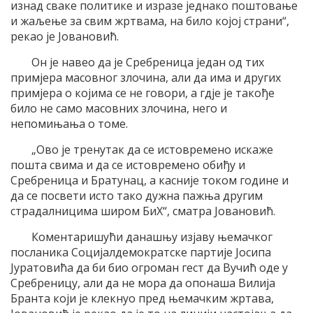
изнад сваке политике и изразе једнако поштовање
и жаљење за свим жртвама, на било којој страни“,
рекао је Јовановић.
Он је навео да је Сребреница један од тих
примјера масовног злочина, али да има и других
примјера о којима се не говори, а гдје је такође
било не само масовних злочина, него и
непомињања о томе.
„Ово је тренутак да се истовремено искаже
пошта свима и да се истовремено обиђу и
Сребреница и Братунац, а касније током године и
да се посвети исто тако дужна пажња другим
страдалницима широм БиХ“, сматра Јовановић.
Коментаришући данашњу изјаву њемачког
посланика Социјалдемократске партије Јосипа
Јуратовића да би био огроман гест да Вучић оде у
Сребреницу, али да не мора да опонаша Вилија
Бранта који је клекнуо пред њемачким жртава,