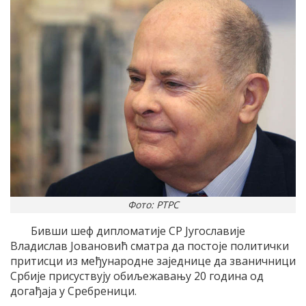
Фото: РТРС
Бивши шеф дипломатије СР Југославије
Владислав Јовановић сматра да постоје политички
притисци из међународне заједнице да званичници
Србије присуствују обиљежавању 20 година од
догађаја у Сребреници.