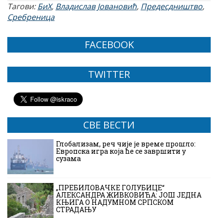
Тагови:
БиХ
,
Владислав Јовановић
,
Предесдништво
,
Сребреница
FACEBOOK
TWITTER
СВЕ ВЕСТИ
Глобализам, реч чије је време прошло:
Европска игра која ће се завршити у
сузама
„ПРЕБИЛОВАЧКЕ ГОЛУБИЦЕ“
АЛЕКСАНДРА ЖИВКОВИЋА: ЈОШ ЈЕДНА
КЊИГА О НАДУМНОМ СРПСКОМ
СТРАДАЊУ