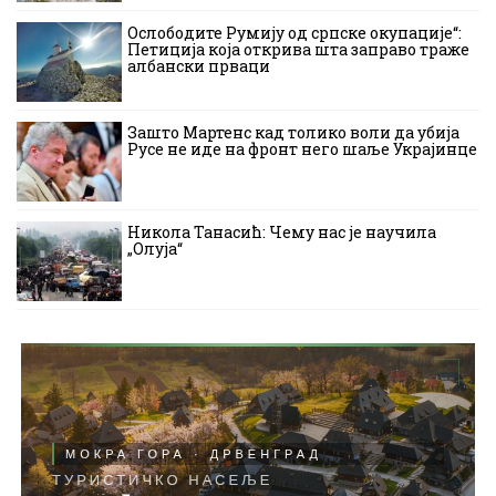
Ослободите Румију од српске окупације“:
Петиција која открива шта заправо траже
албански прваци
Зашто Мартенс кад толико воли да убија
Русе не иде на фронт него шаље Украјинце
Никола Танасић: Чему нас је научила
„Олуја“