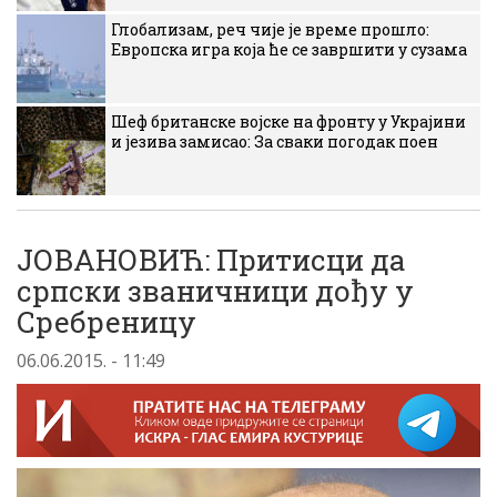
Глобализам, реч чије је време прошло:
Европска игра која ће се завршити у сузама
Шеф британске војске на фронту у Украјини
и језива замисао: За сваки погодак поен
ЈОВАНОВИЋ: Притисци да
српски званичници дођу у
Сребреницу
06.06.2015. - 11:49