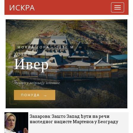
ИСКРА
Навига
Захарова: Зашто Запад ћути на речи
наследног нацисте Мартенса у Београду