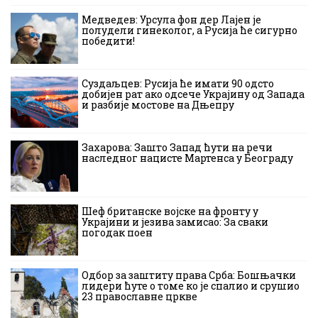
Медведев: Урсула фон дер Лајен је
полудели гинеколог, а Русија ће сигурно
победити!
Суздаљцев: Русија ће имати 90 одсто
добијен рат ако одсече Украјину од Запада
и разбије мостове на Дњепру
Захарова: Зашто Запад ћути на речи
наследног нацисте Мартенса у Београду
Шеф британске војске на фронту у
Украјини и језива замисао: За сваки
погодак поен
Одбор за заштиту права Срба: Бошњачки
лидери ћуте о томе ко је спалио и срушио
23 православне цркве