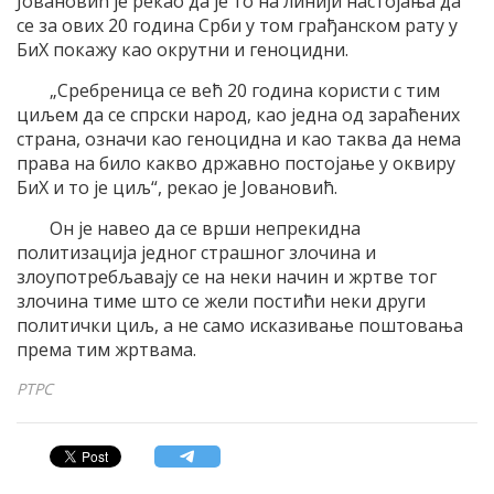
Јовановић је рекао да је то на линији настојања да
се за ових 20 година Срби у том грађанском рату у
БиХ покажу као окрутни и геноцидни.
„Сребреница се већ 20 година користи с тим
циљем да се спрски народ, као једна од зараћених
страна, означи као геноцидна и као таква да нема
права на било какво државно постојање у оквиру
БиХ и то је циљ“, рекао је Јовановић.
Он је навео да се врши непрекидна
политизација једног страшног злочина и
злоупотребљавају се на неки начин и жртве тог
злочина тиме што се жели постићи неки други
политички циљ, а не само исказивање поштовања
према тим жртвама.
РТРС