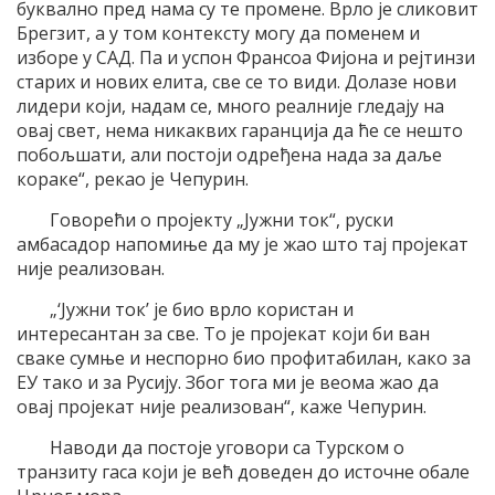
буквално пред нама су те промене. Врло је сликовит
Брегзит, а у том контексту могу да поменем и
изборе у САД. Па и успон Франсоа Фијона и рејтинзи
старих и нових елита, све се то види. Долазе нови
лидери који, надам се, много реалније гледају на
овај свет, нема никаквих гаранција да ће се нешто
побољшати, али постоји одређена нада за даље
кораке“, рекао је Чепурин.
Говорећи о пројекту „Јужни ток“, руски
амбасадор напомиње да му је жао што тај пројекат
није реализован.
„‘Јужни ток’ је био врло користан и
интересантан за све. То је пројекат који би ван
сваке сумње и неспорно био профитабилан, како за
ЕУ тако и за Русију. Због тога ми је веома жао да
овај пројекат није реализован“, каже Чепурин.
Наводи да постоје уговори са Турском о
транзиту гаса који је већ доведен до источне обале