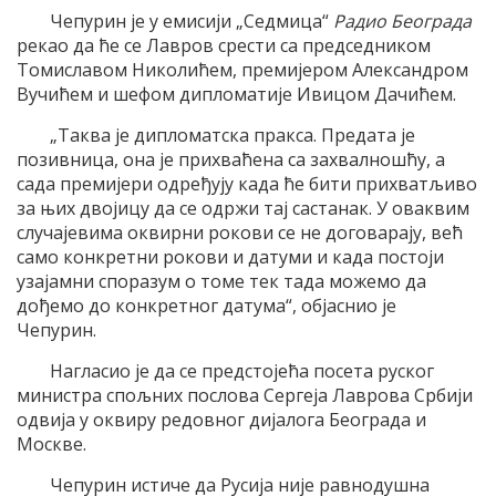
Чепурин је у емисији „Седмица“
Радио Београда
рекао да ће се Лавров срести са председником
Томиславом Николићем, премијером Александром
Вучићем и шефом дипломатије Ивицом Дачићем.
„Таква је дипломатска пракса. Предата је
позивница, она је прихваћена са захвалношћу, а
сада премијери одређују када ће бити прихватљиво
за њих двојицу да се одржи тај састанак. У оваквим
случајевима оквирни рокови се не договарају, већ
само конкретни рокови и датуми и када постоји
узајамни споразум о томе тек тада можемо да
дођемо до конкретног датума“, објаснио је
Чепурин.
Нагласио је да се предстојећа посета руског
министра спољних послова Сергеја Лаврова Србији
одвија у оквиру редовног дијалога Београда и
Москве.
Чепурин истиче да Русија није равнодушна