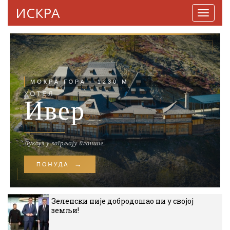
ИСКРА
Навига
Зеленски није добродошао ни у својој
земљи!