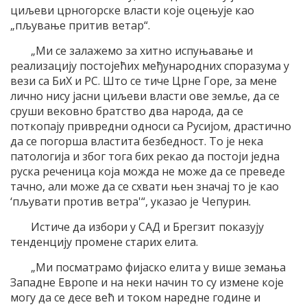
циљеви црногорске власти које оцењује као
„пљување притив ветар“.
„Ми се залажемо за хитно испуњавање и
реализацију постојећих међународних споразума у
вези са БиХ и РС. Што се тиче Црне Горе, за мене
лично нису јасни циљеви власти ове земље, да се
сруши вековно братство два народа, да се
поткопају привредни односи са Русијом, драстично
да се погорша властита безбедност. То је нека
патологија и због тога бих рекао да постоји једна
руска реченица која можда не може да се преведе
тачно, али може да се схвати њен значај то је као
‘пљувати против ветра'“, указао је Чепурин.
Истиче да избори у САД и Брегзит показују
тенденцију промене старих елита.
„Ми посматрамо фијаско елита у више земања
Западне Европе и на неки начин то су измене које
могу да се десе већ и током наредне године и