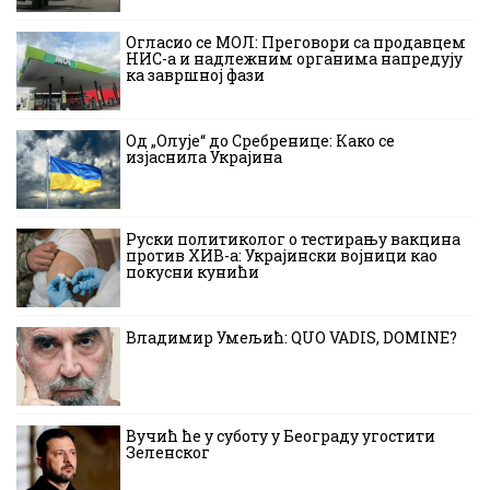
Огласио се МОЛ: Преговори са продавцем
НИС-а и надлежним органима напредују
ка завршној фази
Од „Олује“ до Сребренице: Како се
изјаснила Украјина
Руски политиколог о тестирању вакцина
против ХИВ-а: Украјински војници као
покусни кунићи
Владимир Умељић: QUO VADIS, DOMINE?
Вучић ће у суботу у Београду угостити
Зеленског