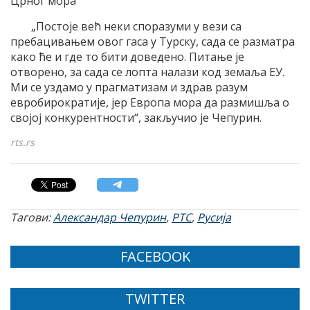
Црног мора
„Постоје већ неки споразуми у вези са
пребацивањем овог гаса у Турску, сада се разматра
како ће и где то бити доведено. Питање је
отворено, за сада се лопта налази код земаља ЕУ.
Ми се уздамо у прагматизам и здрав разум
евробирократије, јер Европа мора да размишља о
својој конкурентности“, закључио је Чепурин.
rts.rs
Тагови:
Александар Чепурин
,
РТС
,
Русија
FACEBOOK
TWITTER