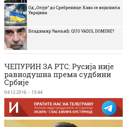
Од „Олује“ до Сребренице: Како се изјаснила
Украјина
Владимир Умељић: QUO VADIS, DOMINE?
ЧЕПУРИН ЗА РТС: Русија није
равнодушна према судбини
Србије
04.12.2016. - 13:44