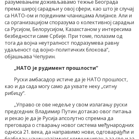
разумевањем доживљавамо тежње Београда
према широј сарадњи у овој сфери, као што је случај
са НАТО-ом и појединим чланицама Алијансе. Али и
са организацијом споразума о колективној сарадњи
са Русијом, Белорусијом, Казахстаном у интересима
безбедности саме Србије. При томе, полазим од
тога да војна неутралност подразумева равну
удаљеност од војно-политичких блокова“,
објашњава Чепурин.
„НАТО је рудимент прошлости“
Руски амбасадор истиче да је НАТО прошлост,
као и да сада могу само да ухвате неку „ситну
рибицу“.
„Управо се ове недеље у свом излагању руски
председник Владимир Путин дотакао овог питања
и рекао је да је Русија апсолутно спремна да
преговара о стварању новог система међународних
односа 21. века, да направимо нови, одговарајући и
безбедан начин узајамног комуницирања за све и за