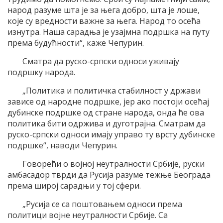
народ разуме шта је за њега добро, шта је лоше,
које су вредности важне за њега. Народ то осећа
изнутра. Наша сарадња је узајмна подршка на путу
према будућности“, каже Чепурин.
Сматра да руско-српски односи уживају
подршку народа.
„Политика и политичка стабилност у држави
зависе од народне подршке, јер ако постоји осећај
дубинске подршке од стране народа, онда ће ова
политика бити одржива и дуготрајна. Сматрам да
руско-српски односи имају управо ту врсту дубинске
подршке“, наводи Чепурин.
Говорећи о војној неутралности Србије, руски
амбасадор тврди да Русија разуме тежње Београда
према широј сарадњи у тој сфери.
„Русија се са поштовањем односи према
политици војне неутралности Србије. Са