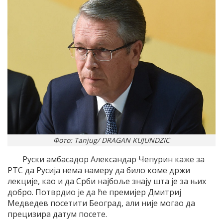
Фото: Tanjug/ DRAGAN KUJUNDZIC
Руски амбасадор Александар Чепурин каже за
РТС да Русија нема намеру да било коме држи
лекције, као и да Срби најбоље знају шта је за њих
добро. Потврдио је да ће премијер Дмитриј
Медведев посетити Београд, али није могао да
прецизира датум посете.