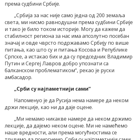
према судбини Србије.
„Србија за нас није само једна од 200 земаља
света, ми нисмо равнодушни према судбини Србије
и тако је било током историје. Могу да кажем да
стабилност региона за нас има апсолутно посебан
значај и овде чврсто подржавамо Србију по више
питања, као што су и питања Косова и Републике
Српске, а истакао бих и да су председник Владимир
Путин и Сергеј Лавров добро упознати са
балканском проблематиком“, рекао је руски
амбасадор.
„Срби су најпаметнији сами“
Напоменуо је да Русија нема намере да неком
држи лекције, као ни да даје оцене.
„Ми немамо никакве намере да неком држимо
лекције, да дајемо неком оцене. Ми не намећемо
наше вредности, али према могућностима се
трудимо да помогнемо. Срби су најпаметнији сами,