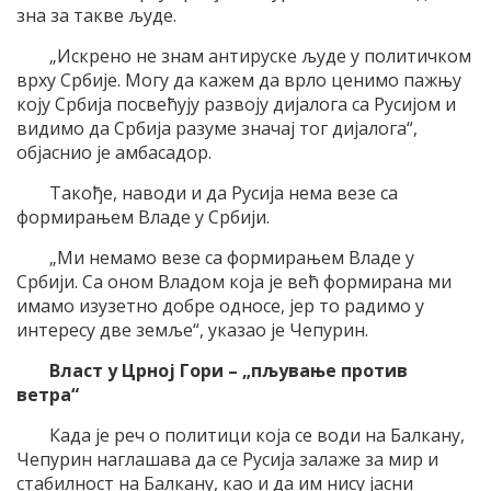
зна за такве људе.
„Искрено не знам антируске људе у политичком
врху Србије. Могу да кажем да врло ценимо пажњу
коју Србија посвећују развоју дијалога са Русијом и
видимо да Србија разуме значај тог дијалога“,
објаснио је амбасадор.
Такође, наводи и да Русија нема везе са
формирањем Владе у Србији.
„Ми немамо везе са формирањем Владе у
Србији. Са оном Владом која је већ формирана ми
имамо изузетно добре односе, јер то радимо у
интересу две земље“, указао је Чепурин.
Власт у Црној Гори – „пљување против
ветра“
Када је реч о политици која се води на Балкану,
Чепурин наглашава да се Русија залаже за мир и
стабилност на Балкану, као и да им нису јасни