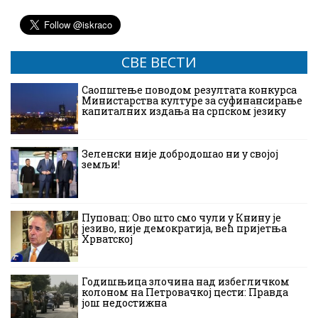
СВЕ ВЕСТИ
Саопштење поводом резултата конкурса
Министарства културе за суфинансирање
капиталних издања на српском језику
Зеленски није добродошао ни у својој
земљи!
Пуповац: Ово што смо чули у Книну је
језиво, није демократија, већ пријетња
Хрватској
Годишњица злочина над избегличком
колоном на Петровачкој цести: Правда
још недостижна