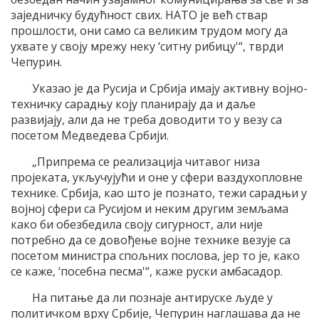
заједничку будућност свих. НАТО је већ ствар
прошлости, они само са великим трудом могу да
ухвате у своју мрежу неку ‘ситну рибицу'“, тврди
Чепурин.
Указао је да Русија и Србија имају активну војно-
техничку сарадњу коју планирају да и даље
развијају, али да не треба доводити то у везу са
посетом Медведева Србији.
„Припрема се реализација читавог низа
пројеката, укључујући и оне у сфери ваздухопловне
технике. Србија, као што је познато, тежи сарадњи у
војној сфери са Русијом и неким другим земљама
како би обезбедила своју сигурност, али није
потребно да се довођење војне технике везује са
посетом министра спољних послова, јер то је, како
се каже, ‘посебна песма'“, каже руски амбасадор.
На питање да ли познаје антируске људе у
политичком врху Србије, Чепурин наглашава да не