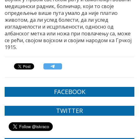
медицински радник, болничар, који то своје
опредељење више пута умало да није платио
животом, да ли услед болести, да ли услед
изгладнелости и исцрпљености, односно од
албанског метка или ножа при повлачењу са, може
се рећи, својом војском и својим народом ка Грчкој
1915.
FACEBOOK
TWITTER