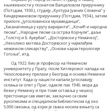
књижевности у познатом Валцеловом приручнику
(Потсдам, 1930.), студију „Култура Јужних Словена“ у
Киндермановом приручнику (Потсдам, 1934.), затим
прилоге „Југословенски мухамеданци“,
„Хасанагиница у кругу варијанти“, „Кочић и народна
песма“, „Народне песме са острва Корчуле“, даље
„Толстој и Б. Ауербах“, „Достојевски у Немачкој“,
„Неколико мотива Достојевског у најмлађем
немачком сликарству“, „Основи карактерологије
Гогоља“, итд.
Од 1922. био је професор на Немачком
универзитету у Прагу, после Хитлеровог напада на
Чехословачку прелази у Београд и оснива Немачки
институт. Када су нацисти напали Југославију
склања се опет у Праг, одакле пак 1945. мора да
бежи у Немачку и при томе оставља у чешкој
престоници сав иметак, закључно са свим
рукописима и специјалном библиотеком од око
5.000 свезака, од којих је свака носила вињету са