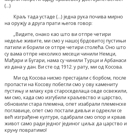
(…)
Краљ тада устаде (…) једна рука почива мирно
на оружју а друга прати његов говор:
„Видите, онако као што ви отпре четири
недеље живите, ми смо у нашој брдовитој пустињи
патили и борили се отпре четири столећа. Оно што
су вама отпре неколико месеци чинили Немци,
Мађари и Бугари, нама су чинили Турци и Арбанаси
из дана у дан. Ви сте од 1912. у рату, ми од Косова.
Ми од Косова нисмо престајали с борбом, после
пропасти на Косову побегли смо у ову камениту
пустињу и млаку крв староседелаца овде освежили,
ми смо, када смо изгубили краљевство и царство,
обновили стара племена, опет изабрали племенске
поглавице, опет смо постали дивљи и одрекли се
већ изграђене културе, одабрали смо опор и крвав
живот само ради једног јединог циља: да царство и
круну повратимо!