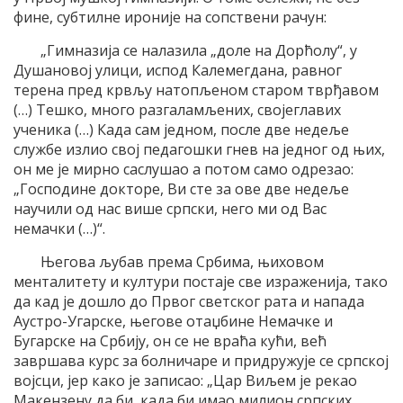
фине, субтилне ироније на сопствени рачун:
„Гимназија се налазила „доле на Дорћолу“, у
Душановој улици, испод Калемегдана, равног
терена пред крвљу натопљеном старом тврђавом
(…) Тешко, много разгаламљених, својеглавих
ученика (…) Када сам једном, после две недеље
службе излио свој педагошки гнев на једног од њих,
он ме је мирно саслушао а потом само одрезао:
„Господине докторе, Ви сте за ове две недеље
научили од нас више српски, него ми од Вас
немачки (…)“.
Његова љубав према Србима, њиховом
менталитету и култури постаје све израженија, тако
да кад је дошло до Првог светског рата и напада
Аустро-Угарске, његове отаџбине Немачке и
Бугарске на Србију, он се не враћа кући, већ
завршава курс за болничаре и придружује се српској
војсци, јер како је записао: „Цар Виљем је рекао
Макензену да би, када би имао милион српских