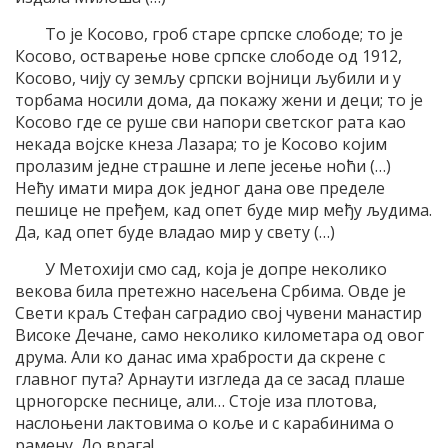
То је Косово, гроб старе српске слободе; то је
Косово, остварење нове српске слободе од 1912,
Косово, чију су земљу српски војници љубили и у
торбама носили дома, да покажу жени и деци; то је
Косово где се руше сви напори светског рата као
некада војске кнеза Лазара; то је Косово којим
пролазим једне страшне и лепе јесење ноћи (…)
Нећу имати мира док једног дана ове пределе
пешице не пређем, кад опет буде мир међу људима.
Да, кад опет буде владао мир у свету (…)
У Метохији смо сад, која је допре неколико
векова била претежно насељена Србима. Овде је
Свети краљ Стефан саградио свој чувени манастир
Високе Дечане, само неколико километара од овог
друма. Али ко данас има храбрости да скрене с
главног пута? Арнаути изгледа да се засад плаше
црногорске песнице, али… Стоје иза плотова,
наслоњени лактовима о коље и с карабинима о
рамену. До врага!