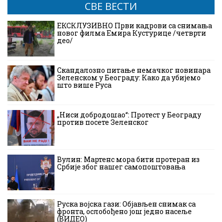
СВЕ ВЕСТИ
ЕКСКЛУЗИВНО Први кадрови са снимања
новог филма Емира Кустурице /четврти
део/
Скандалозно питање немачког новинара
Зеленском у Београду: Како да убијемо
што више Руса
„Ниси добродошао“: Протест у Београду
против посете Зеленског
Вулин: Мартенс мора бити протеран из
Србије због нашег самопоштовања
Руска војска гази: Објављен снимак са
фронта, ослобођено још једно насеље
(ВИДЕО)