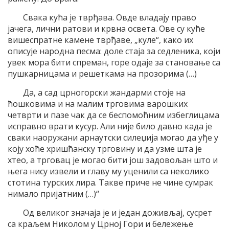
Свака кућа је тврђава. Овде владају право
јачега, лични ратови и крвна освета. Ове су куће
вишеспратне камене тврђаве, „куле“, како их
описује народна песма: доле стаја за седленика, који
увек мора бити спреман, горе одаје за становање са
пушкарницама и решеткама на прозорима (…)
Да, а сад црногорски жандарми стоје на
ћошковима и на малим трговима варошких
четврти и пазе чак да се беспомоћним избеглицама
исправно врати кусур. Али није било давно када је
сваки наоружани арнаутски силеџија могао да уђе у
коју хоће хришћанску трговину и да узме шта је
хтео, а трговац је могао бити још задовољан што и
њега нису извели и главу му уценили са неколико
стотина турских лира. Такве приче не чине сумрак
нимало пријатним (…)“
Од великог значаја је и један доживљај, сусрет
са краљем Николом у Црној Гори и бележење