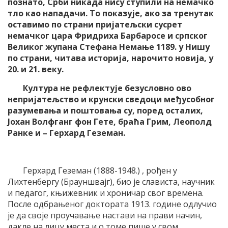
познато, Срби никада нису ступили на немачко
тло као нападачи. То показује, ако за тренутак
оставимо по страни пријатељски сусрет
немачког цара Фридриха Барбаросе и српског
Великог жупана Стефана Немање 1189. у Нишу
по страни, читава историја, нарочито новија, у
20. и 21. веку.
Култура не рефлектује безусловно ово
непријатељство и крунски сведоци међусобног
разумевања и поштовања су, поред осталих,
Јохан Волфганг фон Гете, браћа Грим, Леополд
Ранке и – Герхард Геземан.
Герхард Геземан (1888-1948.) , рођен у
Лихтенбергу (Брауншвајг), био је слависта, научник
и педагог, књижевник и хроничар свог времена.
После одбрањеног доктората 1913. године одлучио
је да своје проучавање настави на прави начин,
дакле на лицу места и о томе пише у свом