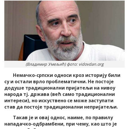
(Владимир Умељић) фото: vidovdan.org
Немачко-српски односи кроз историју били
су и остали врло проблематични. Не постоје
додуше традиционални пријатељи на нивоу
народа тј. држава (већ само традиционални
интереси), но искуствено се може заступати
став да постоје традиционални непријатељи.
Такав је и овај однос, наиме, по правилу
нападачко-одбрамбени, при чему, као што је