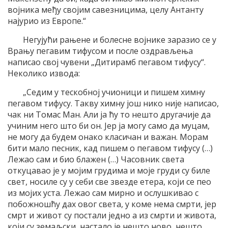
војника међу својим савезницима, целу Антанту
најурио из Европе.“
Негујући рањене и болесне војнике заразио се у
Врању пегавим тифусом и после оздрављења
написао свој чувени „Дитирамб пегавом тифусу“.
Неколико извода:
„Седим у тескобној учионици и пишем химну
пегавом тифусу. Такву химну још нико није написао,
чак ни Томас Ман. Али ја ћу то нешто другачије да
учиним него што би он. Јер ја могу само да муцам,
не могу да будем онако класичан и важан. Морам
бити мало песник, кад пишем о пегавом тифусу (…)
Лежао сам и био блажен (…) Часовник света
откуцавао је у мојим грудима и моје груди су биле
свет, носиле су у себи све звезде етера, који се пео
из мојих уста. Лежао сам мирно и ослушкивао с
побожношћу дах овог света, у коме нема смрти, јер
смрт и живот су постали једно а из смрти и живота,
који су земаљски, настало је нешто ново, нешто