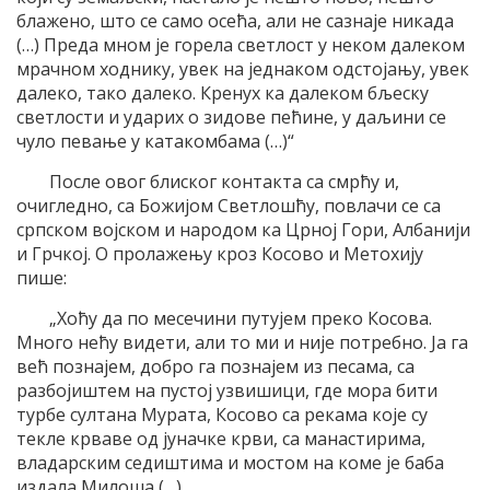
блажено, што се само осећа, али не сазнаје никада
(…) Преда мном је горела светлост у неком далеком
мрачном ходнику, увек на једнаком одстојању, увек
далеко, тако далеко. Кренух ка далеком бљеску
светлости и ударих о зидове пећине, у даљини се
чуло певање у катакомбама (…)“
После овог блиског контакта са смрћу и,
очигледно, са Божијом Светлошћу, повлачи се са
српском војском и народом ка Црној Гори, Албанији
и Грчкој. О пролажењу кроз Косово и Метохију
пише:
„Хоћу да по месечини путујем преко Косова.
Много нећу видети, али то ми и није потребно. Ја га
већ познајем, добро га познајем из песама, са
разбојиштем на пустој узвишици, где мора бити
турбе султана Мурата, Косово са рекама које су
текле крваве од јуначке крви, са манастирима,
владарским седиштима и мостом на коме је баба
издала Милоша (…)