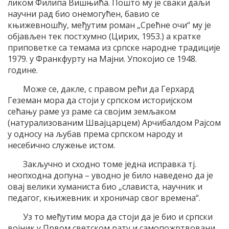
ликом Филипа Вишњића. Пошто му је сваки даљи
научни рад био онемогућен, бавио се
књижевношћу, међутим роман „Срећне очи“ му је
објављен тек постхумно (Цирих, 1953.) а кратке
приповетке са темама из српске народне традиције
1979. у Франкфурту на Мајни. Упокојио се 1948.
године.
Може се, дакле, с правом рећи да Герхард
Геземан мора да стоји у српском историјском
сећању раме уз раме са својим земљаком
(натурализованим Швајцарцем) Арчибалдом Рајсом
у односу на љубав према српском народу и
несебично служење истом.
Закључно и сходно томе једна исправка тј.
неопходна допуна – уводно је било наведено да је
овај велики хуманиста био „слависта, научник и
педагог, књижевник и хроничар свог времена“.
Уз то међутим мора да стоји да је био и српски
војник у Првом светском рату и самопожртвовани