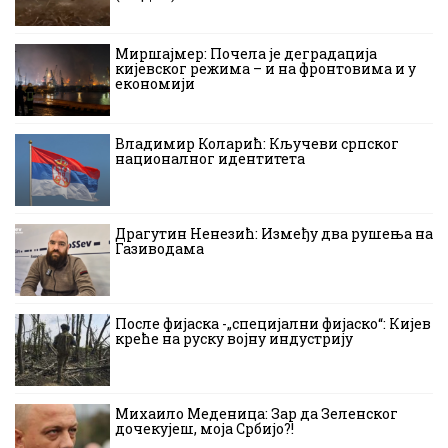
Миршајмер: Почела је деградација
кијевског режима – и на фронтовима и у
економији
Владимир Коларић: Кључеви српског
националног идентитета
Драгутин Ненезић: Између два рушења на
Газиводама
После фијаска -„специјални фијаско“: Кијев
креће на руску војну индустрију
Михаило Меденица: Зар да Зеленског
дочекујеш, моја Србијо?!