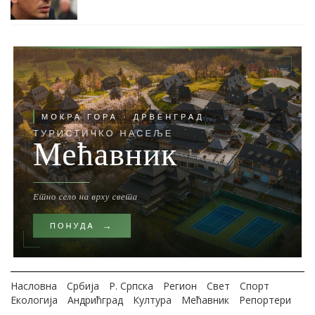
Насловна
Србија
Р. Српска
Регион
Свет
Спорт
Екологија
Андрићград
Култура
Мећавник
Репортери