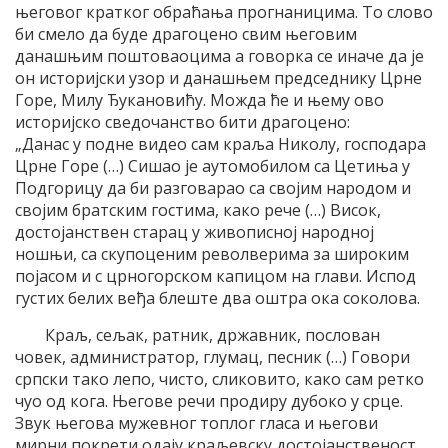
његовог кратког обраћања прогнаницима. То слово
би смело да буде драгоцено свим његовим
данашњим поштоваоцима а говорка се иначе да је
он историјски узор и данашњем председнику Црне
Горе, Милу Ђукановићу. Можда ће и њему ово
историјско сведочанство бити драгоцено:
„Данас у подне видео сам краља Николу, господара
Црне Горе (…) Сишао је аутомобилом са Цетиња у
Подгорицу да би разговарао са својим народом и
својим братским гостима, како рече (…) Висок,
достојанствен старац у живописној народној
ношњи, са скупоценим револверима за широким
појасом и с црногорском капицом на глави. Испод
густих белих веђа блеште два оштра ока соколова.
Краљ, сељак, ратник, државник, послован
човек, администратор, глумац, песник (…) Говори
српски тако лепо, чисто, сликовито, како сам ретко
чуо од кога. Његове речи продиру дубоко у срце.
Звук његова мужевног топлог гласа и његови
мирни покрети одају краљевску достојанственост