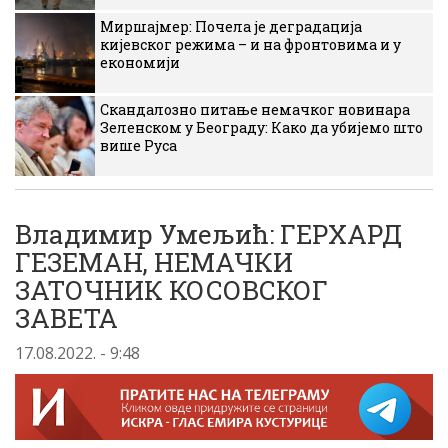
Миршајмер: Почела је деградација
кијевског режима – и на фронтовима и у
економији
Скандалозно питање немачког новинара
Зеленском у Београду: Како да убијемо што
више Руса
Владимир Умељић: ГЕРХАРД
ГЕЗЕМАН, НЕМАЧКИ
ЗАТОЧНИК КОСОВСКОГ
ЗАВЕТА
17.08.2022. - 9:48