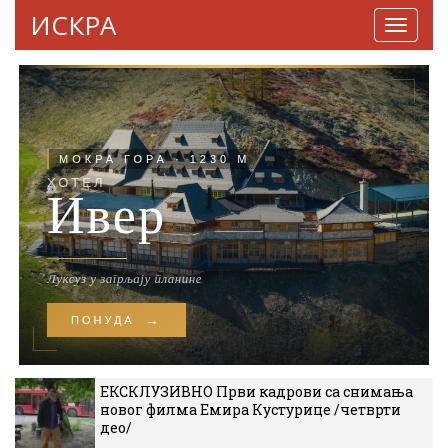
ИСКРА
Навига
ЕКСКЛУЗИВНО Први кадрови са снимања
новог филма Емира Кустурице /четврти
део/