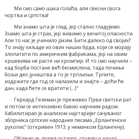
Ми смо само шака голаћа, али свесни свога
чојства и српства!
Ми знамо шта је глад, јер стално гладујемо.
Знамо шта је страх, јер живимо у вечитој опасности.
Али то нас је учинило јаким. Бити далеко од својих?
То знају хиљаде из ових наших брда, који се морају
злопатити по америчким фабрикама, јер на овим
кршевима не расте ни кромпир. И то смо научили –
кад борба постане већ бесмислена, тада почиње
бољи део јунаштва а то је трпљење. Трпите,
издржите где год се налазили и знајте – доћи ће
дан, када ћете се вратити (…)“
Герхард Геземан је преживео Први светски рат
и потом се интензивно бавио научним радом.
Хабилитирао је анализом најстаријег сачуваног
зборника српских народних песама „Ерлангенски
рукопис“ (откривен 1913. у немачком Ерлангену).
Објавио је, поред осталог, студију о нашој