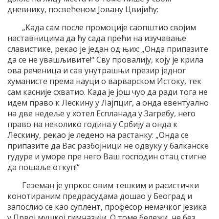
дневнику, посвећеном Јовану Цвијићу:
„Када сам после промоције саопштио својим
наставницима да ћу сада прећи на изучавање
славистике, рекао је један од њих: „Онда припазите
да се не увашљивите!“ Сву провалију, коју је крила
ова реченица и сав унутрашњи презир једног
хуманисте према науци о варварском Истоку, тек
сам касније схватио. Када је још чуо да ради тога не
идем право к Лескину у Лајпциг, а онда евентуално
на две недеље у хотел Еспланада у Загребу, него
право на неколико година у Србију а онда к
Лескину, рекао је ледено на растанку: „Онда се
припазите да Вас разбојници не одвуку у балканске
гудуре и уморе пре него Ваш господин отац стигне
да пошаље откуп!“
Геземан је упркос овим тешким и расистички
конотираним предрасудама дошао у Београд и
запослио се као суплент, професор немачког језика
у Првој мушкој гимназији. О томе бележи, не без