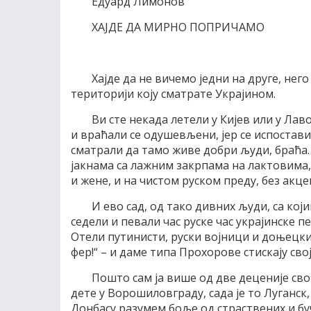
Едуард Лимонов
ХАЈДЕ ДА МИРНО ПОПРИЧАМО
Хајде да не вичемо једни на друге, не
територији коју сматрате Украјином.
Ви сте некада летели у Кијев или у Лав
и враћали се одушевљени, јер се испоставил
сматрали да тамо живе добри људи, браћа… 
јакнама са лажним закрпама на лактовима
и жене, и на чистом руском преду, без акце
И ево сад, од тако дивних људи, са ко
седели и певали час руске час украјинске п
Отели путинисти, руски војници и доњецки
фер!“ – и даме типа Прохорове стискају сво
Пошто сам ја више од две деценије сво
дете у Ворошиловграду, сада је то Луганск, 
Донбасу разумем боље од страствених и бу