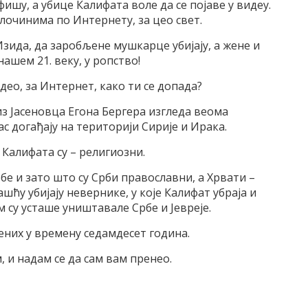
ишу, а убице Калифата воле да се појаве у видеу.
лочинима по Интернету, за цео свет.
зида, да заробљене мушкарце убијају, а жене и
нашем 21. веку, у ропство!
део, за Интернет, како ти се допада?
з Јасеновца Егона Бергера изгледа веома
ас догађају на територији Сирије и Ирака.
Калифата су – религиозни.
бе и зато што су Срби православни, а Хрвати –
шћу убијају невернике, у које Калифат убраја и
м су усташе уништавале Србе и Јевреје.
них у времену седамдесет година.
, и надам се да сам вам пренео.