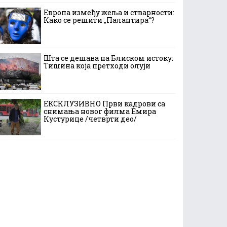
Европа између жеља и стварности:
Како се решити „Палантира“?
Шта се дешава на Блиском истоку:
Тишина која претходи олуји
ЕКСКЛУЗИВНО Први кадрови са
снимања новог филма Емира
Кустурице /четврти део/