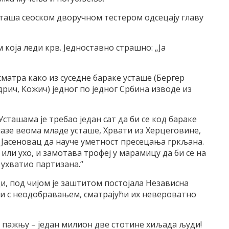
таша сеоском дворучном тестером одсецају главу
која леди крв. Једноставно страшно: „Ја
осматра како из суседне бараке усташе (Бергер
ич, Кожич) једног по једног Србина изводе из
сташама је требао један сат да би се код бараке
лазе веома младе усташе, Хрвати из Херцеговине,
у Јасеновац да науче уметност пресецања гркљана.
 или ухо, и замотава трофеј у марамицу да би се на
 ухватио партизана.“
мци, под чијом је заштитом постојала Независна
и с неодобравањем, сматрајући их невероватно
те пажњу – један милион две стотине хиљада људи!