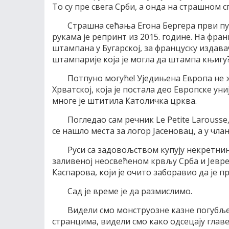
То су пре свега Срби, а онда на страшном с
Страшна сећања Егона Бергера први пут 
рукама је репринт из 2015. године. На фран
штампана у Бугарској, за француску издавач
штампарије која је могла да штампа књигу
Потпуно могуће! Уједињена Европа не ж
Хрватској, која је постала део Европске ун
многе је штитила Католичка црква.
Погледао сам речник Le Petite Larousse,
се нашло места за логор Јасеновац, а у чла
Руси са задовољством купују некретнине
заливеној неосвећеном крвљу Срба и Јевреј
Каспарова, који је очито заборавио да је 
Сад је време је да размислимо.
Видели смо монструозне казне погубље
странцима, видели смо како одсецају гла