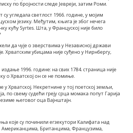
писку по бројности следе Јевреји, затим Роми.
су угледала светлост 1966. године, у мојим
цуском језику. Међутим, књига је због нечега
ку кућу Syrtes. Шта, у Француској није било
?
ели да чује о зверствима у Независној држави
ије. Хрватским убицама није суђено у Нирнбергу,
 издање 1996. године: на свих 1784. страница није
нку о Хрватској он се не помиње.
 у Хрватској. Некретнине у тој поетској земљи,
а, по свему судећи греју срца момака попут Гарија
презиме његовог оца Вајнштајн.
ња које су починили егзекутори Калифата над
ве Американцима, Британцима, Французима,