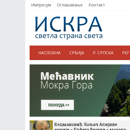
Импресум
Оглашавање
Контакт
НАСЛОВНА
СРБИЈА
Р. СРПСКА
РЕ
Кецмановић: Кољач Алијине
армије – Елфета Весели – морала