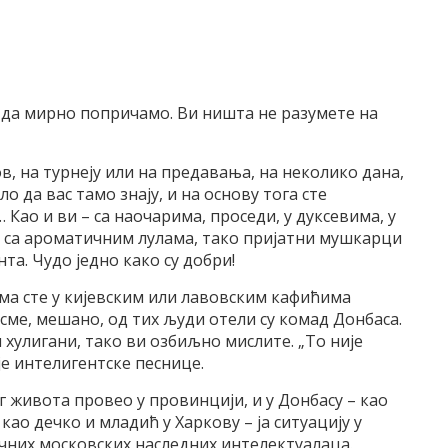
го да мирно попричамо. Ви ништа не разумете на
ов, на турнеју или на предавања, на неколико дана,
о да вас тамо знају, и на основу тога сте
Као и ви – са наочарима, проседи, у дуксевима, у
, са ароматичним лулама, тако пријатни мушкарци
нта. Чудо једно како су добри!
јима сте у кијевским или лавовским кафићима
есме, мешано, од тих људи отели су комад Донбаса.
 хулигани, тако ви озбиљно мислите. „То није
је интелигентске песнице.
г живота провео у провинцији, и у Донбасу – као
као дечко и младић у Харкову – ја ситуацију у
чних московских наследних интелектуалаца.