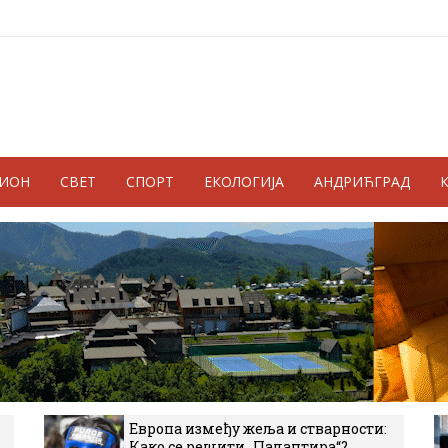
ГИОН
СВЕТ
СПОРТ
ЕКОЛОГИЈА
АНДРИЋГРАД
Европа између жеља и стварности:
Како се решити „Палантира“?