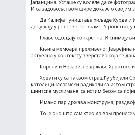
Јапанцима. Усташе су волеле да се фотограф
И са задовољством шире доказе о својим з
Да Калифат уништава хиљаде Курда и И
децу дају у ропство, то знамо. У ропство, у 
Главе одсецају конкретно. И снимају ви
Књига мемоара преживелог Јеврејина и
актуелно у контексту зверстава која се дан
Корени и Независне државе Хрватске и 
Хрвати су са таквом страшћу убијали Ср
католици. Исламски радикали са истом стра
шиитске муслимане, са истим бесом са који
Имамо пар држава монструма, раздвоје
То је оно што сам хтео да вам пренесем