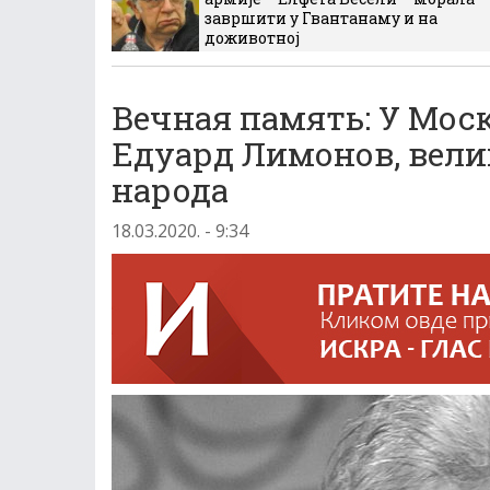
завршити у Гвантанаму и на
доживотној
Вечная память: У Мос
Едуард Лимонов, вели
народа
18.03.2020. - 9:34