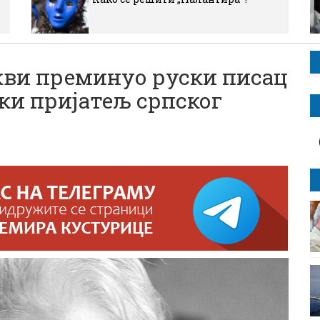
кви преминуо руски писац
ки пријатељ српског