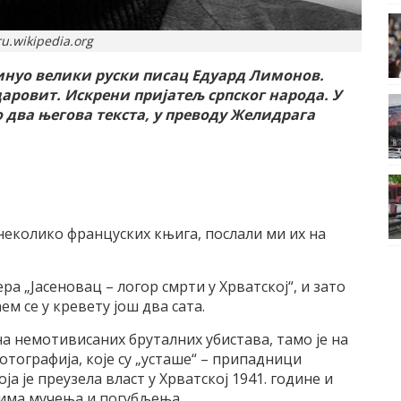
ru.wikipedia.org
минуо велики руски писац Едуард Лимонов.
даровит. Искрени пријатељ српског народа. У
 два његова текста, у преводу Желидрага
неколико француских књига, послали ми их на
а „Јасеновац – логор смрти у Хрватској“, и зато
ем се у кревету још два сата.
на немотивисаних бруталних убистава, тамо је на
отографија, које су „усташе“ – припадници
а је преузела власт у Хрватској 1941. године и
уцима мучења и погубљења.