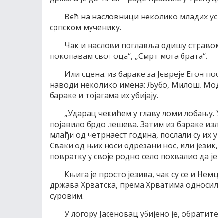
Већ на насловници неколико младих ус
српском мученику.
Чак и наслови поглавља одишу стравом 
покопавам свог оца“, „Смрт мога брата“.
Или сцена: из бараке за Јевреје Егон п
наводи неколико имена: Љубо, Милош, Модр
бараке и тојагама их убијају.
„Ударац чекићем у главу ломи лобању. У
појавило брдо лешева. Затим из бараке из
млађи од четрнаест година, послали су их 
Сваки од њих носи одрезани нос, или језик,
повратку у своје родно село похвалио да је
Књига је просто језива, чак су се и Не
држава Хрватска, према Хрватима односил
суровим.
У логору Јасеновац убијено је, обрати