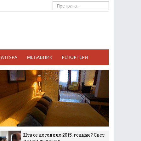
КУЛТУРА
МЕЋАВНИК
РЕПОРТЕРИ
Шта се догодило 2015. године? Свет
је кренуо уназад