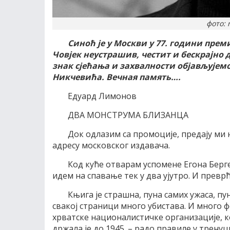
фото: 
Синоћ је у Москви у 77. години пре
Човјек неустрашив, честит и бескрајно 
знак сјећања и захвалности објављујемо
Никчевића.
Вечная память….
Едуард Лимонов
ДВА МОНСТРУМА БЛИЗАНЦА
Док одлазим са промоције, предају ми 
адресу московског издавача.
Код куће отварам успомене Егона Бергер
идем на спавање тек у два ујутро. И преврћ
Књига је страшна, пуна самих ужаса, пу
свакој страници много убистава. И много ф
хрватске националистичке организације, кој
држала је до 1945. – радо правиле у трен