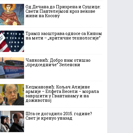
Од Дечана до Призрена и Сушице:
Свети Пантелејмон кроз векове
живи на Косову
Трамп заоштрава односе са Кином
на мети – „критичне технологије“
Чанковић: Добро нам отишао
„председниче“ Зеленски
Кецмановић: Кољач Алијине
армије – Елфета Весели – морала
завршити у Гвантанаму и на
доживотној
Шта се догодило 2015. године?
Свет је кренуо уназад