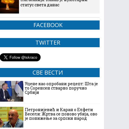
статус света данас
FACEBOOK
TWITTER
СВЕ ВЕСТИ
Уцене као опробани рецепт: Шта је
то Соренсен стварно поручио
Србији
Петронијевић и Каран о Елфети
Весели: Жртва се поново убија, ово
је понижење за српски народ