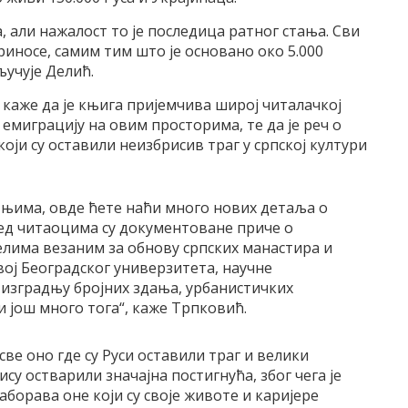
, али нажалост то је последица ратног стања. Сви
приносе, самим тим што је основано око 5.000
ључује Делић.
ћ
каже да је књига пријемчива широј читалачкој
емиграцију на овим просторима, те да је реч о
оји су оставили неизбрисив траг у српској култури
о њима, овде ћете наћи много нових детаља о
ед читаоцима су документоване приче о
лима везаним за обнову српских манастира и
вој Београдског универзитета, научне
 изградњу бројних здања, урбанистичких
 још много тога“, каже Трпковић.
све оно где су Руси оставили траг и велики
ису остварили значајна постигнућа, због чега је
аборава оне који су своје животе и каријере