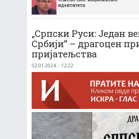
идентитета
„Српски Руси: Један в
Србији“ – драгоцен пр
пријатељства
02.01.2024. - 12:22