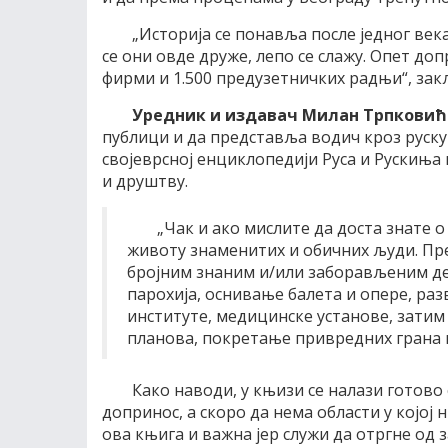
„Историја се понавља после једног века
се они овде друже, лепо се слажу. Опет до
фирми и 1.500 предузетничких радњи“, зак
Уредник и издавач Милан Трпкови
публици и да представља водич кроз руску 
својеврсној енциклопедији Руса и Рускиња к
и друштву.
„Чак и ако мислите да доста знате 
животу знаменитих и обичних људи. Пр
бројним знаним и/или заборављеним де
парохија, оснивање балета и опере, раз
институте, медицинске установе, затим
планова, покретање привредних грана и
Како наводи, у књизи се налази готово 
допринос, а скоро да нема области у којој н
ова књига и важна јер служи да отргне од з