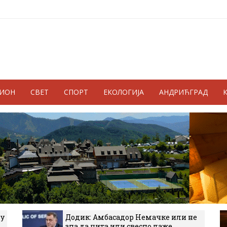
ГИОН
СВЕТ
СПОРТ
ЕКОЛОГИЈА
АНДРИЋГРАД
 у
Додик: Амбасадор Немачке или не
зна да чита или свесно лаже