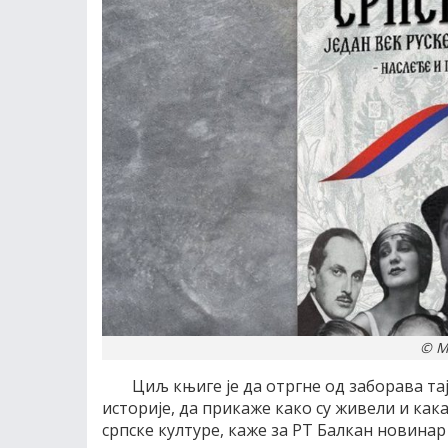
© M
Циљ књиге је да отргне од заборава тај
историје, да прикаже како су живели и как
српске културе, каже за РТ Балкан новина