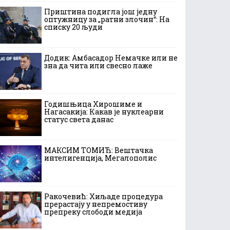
Приштина подигла још једну
оптужницу за „ратни злочин“: На
списку 20 људи
Додик: Амбасадор Немачке или не
зна да чита или свесно лаже
Годишњица Хирошиме и
Нагасакија: Какав је нуклеарни
статус света данас
МАКСИМ ТОМИЋ: Вештачка
интелигенција, Мегалополис
Ракочевић: Хиљаде процедура
прерастају у непремостиву
препреку слободи медија