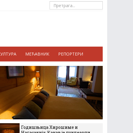
КУЛТУРА
МЕЋАВНИК
РЕПОРТЕРИ
Годишњица Хирошиме и
Нагасакија: Какав је нуклеарни