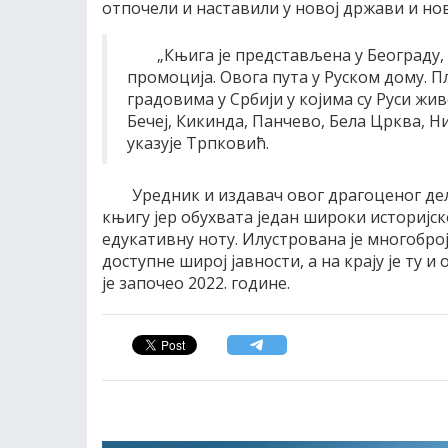
отпочели и наставили у новој држави и но
„Књига је представљена у Београду, а
промоција. Овога пута у Руском дому. П
градовима у Србији у којима су Руси жи
Бечеј, Кикинда, Панчево, Бела Црква, 
указује Трпковић.
Уредник и издавач овог драгоценог де
књигу јер обухвата један широки историјс
едукативну ноту. Илустрована је многоброј
доступне широј јавности, а на крају је ту и
је започео 2022. године.