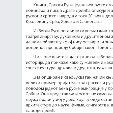
Књига „Српски Руси, један век руске ем
новинара и писца Драга Делића описује и а
руског и српског народа у току 20. века: до
Kраљевину Срба, Хрвата и Словенаца.
Избегли Руси оставили су упечатљив тра
грађевинарству, духовном и друштвеном жи
да нема области у којој нису остварили зна
допринос препороду Србије након Првог св
Циљ ове књиге је да отргне од заборава
историје, да прикаже како су живели и как
српске културе, државе и друштва, каже за
„На опширан и свеобухватан начин књи
велики пример пријатељства српског и руск
поводом једног века руске емиграције у К
Србији. Она представља и осврт не само на 
пружа прави увид у дела која су овде ост
архитектуре до науке, филма, сликарства, 
наводи Делић.