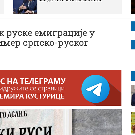
ек руске емиграције у
имер српско-руског