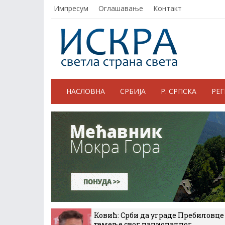
Импресум
Оглашавање
Контакт
НАСЛОВНА
СРБИЈА
Р. СРПСКА
РЕ
Ковић: Срби да уграде Пребиловце
темеље свог националног