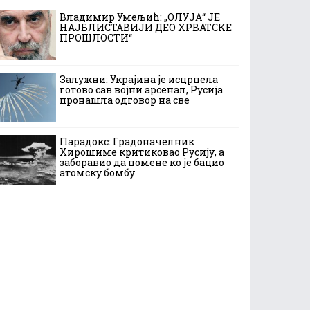
Владимир Умељић: „ОЛУЈА“ ЈЕ
НАЈБЛИСТАВИЈИ ДЕО ХРВАТСКЕ
ПРОШЛОСТИ“
Залужни: Украјина је исцрпела
готово сав војни арсенал, Русија
пронашла одговор на све
Парадокс: Градоначелник
Хирошиме критиковао Русију, а
заборавио да помене ко је бацио
атомску бомбу