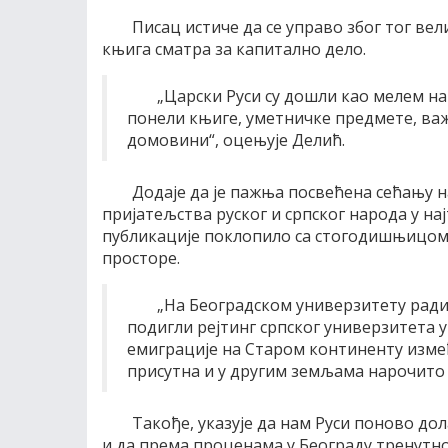
Писац истиче да се управо због тог ве
књига сматра за капитално дело.
„Царски Руси су дошли као мелем на
понели књиге, уметничке предмете, ва
домовини“, оцењује Делић.
Додаје да је пажња посвећена сећању н
пријатељства руског и српског народа у н
публикације поклопило са стогодишњицом 
просторе.
„На Београдском универзитету радил
подигли рејтинг српског универзитета у
емиграције на Старом континенту између
присутна и у другим земљама нарочито 
Такође, указује да нам Руси поново дол
и да према проценама у Београду тренутно 