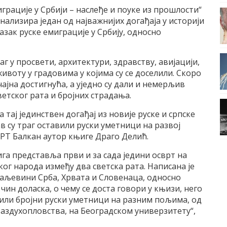
играције у Србији – наслеђе и поуке из прошлости“
нализира један од најважнијих догађаја у историји
лазак руске емиграције у Србију, односно
г у просвети, архитектури, здравству, авијацији,
воту у градовима у којима су се доселили. Скоро
чајна достигнућа, а уједно су дали и немерљив
етског рата и бројних страдања.
 тај јединствен догађај из новије руске и српске
ав су траг оставили руски уметници на развој
 РТ Балкан аутор књиге Драго Делић.
га представља први и за сада једини осврт на
ог народа између два светска рата. Написана је
раљевини Срба, Хрвата и Словенаца, односно
чин доласка, о чему се доста говори у књизи, него
авили бројни руски уметници на разним пољима, од
ваздухопловства, на Београдском универзитету“,