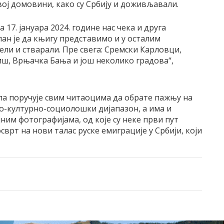
вој домовини, како су Србију и доживљавали.
 17. јануара 2024. године нас чека и друга
лан је да књигу представимо и у осталим
вели и стварали. Пре свега: Сремски Карловци,
Ниш, Врњачка Бања и још неколико градова“,
ла поручује свим читаоцима да обрате пажњу на
ко-културно-социолошки дијапазон, а има и
ним фотографијама, од које су неке први пут
 осврт на нови талас руске емиграције у Србији, који