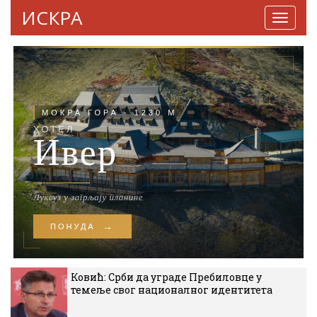
ИСКРА
Навига
Ковић: Срби да уграде Пребиловце у
темеље свог националног идентитета