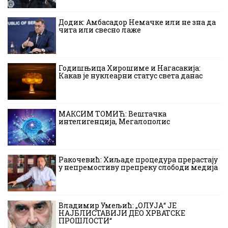
Додик: Амбасадор Немачке или не зна да
чита или свесно лаже
Годишњица Хирошиме и Нагасакија:
Какав је нуклеарни статус света данас
МАКСИМ ТОМИЋ: Вештачка
интелигенција, Мегалополис
Ракочевић: Хиљаде процедура прерастају
у непремостиву препреку слободи медија
Владимир Умељић: „ОЛУЈА“ ЈЕ
НАЈБЛИСТАВИЈИ ДЕО ХРВАТСКЕ
ПРОШЛОСТИ“