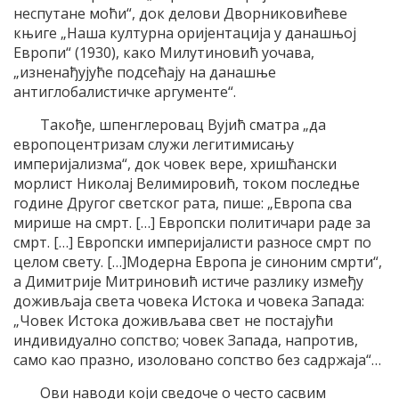
неспутане моћи“, док делови Дворниковићеве
књиге „Наша културна оријентација у данашњој
Европи“ (1930), како Милутиновић уочава,
„изненађујуће подсећају на данашње
антиглобалистичке аргументе“.
Такође, шпенглеровац Вујић сматра „да
европоцентризам служи легитимисању
империјализма“, док човек вере, хришћански
морлист Николај Велимировић, током последње
године Другог светског рата, пише: „Европа сва
мирише на смрт. […] Европски политичари раде за
смрт. […] Европски империјалисти разносе смрт по
целом свету. […]Модерна Европа је синоним смрти“,
a Димитрије Митриновић истиче разлику између
доживљаја света човека Истока и човека Запада:
„Човек Истока доживљава свет не постајући
индивидуално сопство; човек Запада, напротив,
само као празно, изоловано сопство без садржаја“…
Ови наводи који сведоче о често сасвим