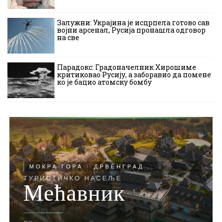
Залужни: Украјина је исцрпела готово сав
војни арсенал, Русија пронашла одговор
на све
Парадокс: Градоначелник Хирошиме
критиковао Русију, а заборавио да помене
ко је бацио атомску бомбу