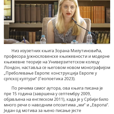
Низ изузетних књига Зорана Милутиновића,
професора јужнословенске књижевности и модерне
књижевне теорије на Универзитетском колеџу
Лондон, наставља се његовом новом монографијом
„Преболевање Европе: конструкција Европе у
српској култури“ (Геопоетика 2023).
По речима самог аутора, ова књига писана је
пре 15 година (завршена у септембру 2009,
објављена на енглеском 2011), када је у Србији било
много речи о наводним опозитима „ми“ и „Европа“.
Један од мотива за њено писање јесте