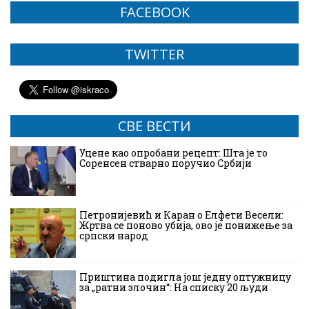
FACEBOOK
TWITTER
СВЕ ВЕСТИ
Уцене као опробани рецепт: Шта је то
Соренсен стварно поручио Србији
Петронијевић и Каран о Елфети Весели:
Жртва се поново убија, ово је понижење за
српски народ
Приштина подигла још једну оптужницу
за „ратни злочин“: На списку 20 људи