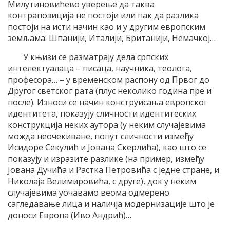
Милутиновићево уверење да таква
контрапозиција не постоји или пак да разлика
постоји на исти начин као и у другим европским
земљама: Шпанији, Италији, Британији, Немачкој…
У књизи се разматрају дела српских
интелектуалаца – писаца, научника, теолога,
професора… – у временском распону од Првог до
Другог светског рата (плус неколико година пре и
после). Износи се начин конструисања европског
идентитета, показују сличности идентитеских
конструкција неких аутора (у неким случајевима
можда неочекиване, попут сличности између
Исидоре Секулић и Јована Скерлића), као што се
показују и изразите разлике (на пример, између
Јована Дучића и Растка Петровића с једне стране, и
Николаја Велимировића, с друге), док у неким
случајевима уочавамо веома одмерено
сагледавање лица и наличја модернизације што је
доноси Европа (Иво Андрић)…