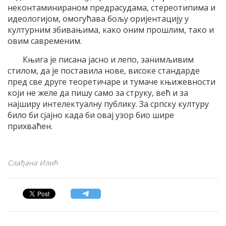
неконтаминираном предрасудама, стереотипима и
идеологијом, омогућава бољу оријентацију у
културним збивањима, како оним прошлим, тако и
овим савременим.
Књига је писана јасно и лепо, занимљивим
стилом, да је поставила нове, високе стандарде
пред све друге теоретичаре и тумаче књижевности
који не желе да пишу само за струку, већ и за
најширу интелектуалну публику. За српску културу
било би сјајно када би овај узор био шире
прихваћен.
Слађана Илић