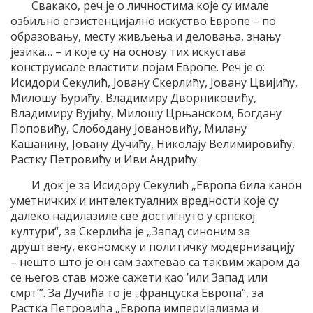
Свакако, реч је о личностима које су имале
озбиљно егзистенцијално искуство Европе – по
образовању, месту живљења и деловања, знању
језика… – и којe су на основу тих искустава
конструисалe властити појам Европе. Реч је о:
Исидори Секулић, Јовану Скерлићу, Јовану Цвијићу,
Милошу Ђурићу, Владимиру Дворниковићу,
Владимиру Вујићу, Милошу Црњанском, Богдану
Поповићу, Слободану Јовановићу, Милану
Кашанину, Јовану Дучићу, Николају Велимировићу,
Растку Петровићу и Иви Андрићу.
И док је за Исидору Секулић „Европа била канон
уметничких и интелектуалних вредности које су
далеко надилазиле све достигнуто у српској
култури“, за Скерлића је „Запад синоним за
друштвену, економску и политичку модернизацију
– нешто што је он сам захтевао са таквим жаром да
се његов став може сажети као ’или Запад или
смрт‘”. За Дучића то је „француска Европа“, за
Растка Петровића „Европа империјализма и