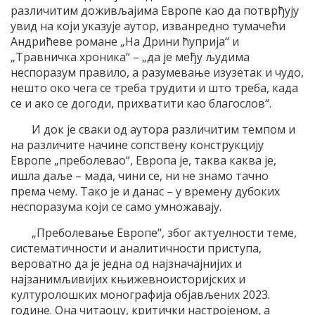
различитим доживљајима Европе као да потврђују
увид на који указује аутор, изванредно тумачећи
Андрићеве романе „На Дрини ћуприја“ и
„Травничка хроника“ – „да је међу људима
неспоразум правило, а разумевање изузетак и чудо,
нешто око чега се треба трудити и што треба, када
се и ако се догоди, прихватити као благослов“.
И док је сваки од аутора различитим темпом и
на различите начине сопствену конструкцију
Европе „преболевао“, Европа је, таква каква је,
ишла даље – мада, чини се, ни не знамо тачно
према чему. Тако је и данас – у времену дубоких
неспоразума који се само умножавају.
„Преболевање Европе“, због актуелности теме,
систематичности и аналитичности приступа,
вероватно да је једна од најзначајнијих и
најзанимљивијих књижевноисторијских и
културолошких монографија објављених 2023.
године. Она читаоцу, критички настројеном, а