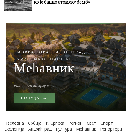
ко је бацио атомску бомбу
Насловна
Србија
Р. Српска
Регион
Свет
Спорт
Екологија
Андрићград
Култура
Мећавник
Репортери