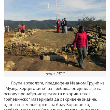
Фото: РТРС
Група археолога, предвођена Иваном Грујић из
„Музеја Херцеговине“ из Требиња оцијенила је на
основу пронађених предмета и кориштеног
грађевинског материјала да откривене зидине,
односно темељи цркве на брду Боровац код