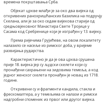
времена покрштавања Срба.
Објекат цркве млађи је за око два вијека од
откривених ранохришћанских базилика на подручју
Скелана, али је за око седам вијекова старији од
средњовјековног Манастира Свете Тројице у
Сасама код Сребренице који је изграђен у 13. вијеку.
Према ријечима Грујићеве, на овом локалитету
налазило се насеље из римског доба, у вријеме
развијања рударства.
Карактеристично је да је ова црква срушена
прије 18. вијека јер су људски скелети који су
пронађени сахрањени на зидовима темеља, а код
једног женског скелета пронађен је новац из 1718.
године.
Откривени су и фрагменти кандила, стакла и
фрескомалтера, а у темељима се налази и римски
надгробни споменик из првог или другог вијека.