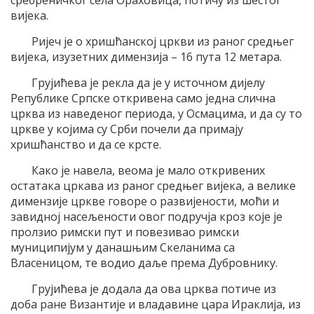
сребреничког села Ораховица, потичу из шестог
вијека.
Ријеч је о хришћанској цркви из раног средњег
вијека, изузетних димензија – 16 пута 12 метара.
Грујићева је рекла да је у источном дијелу
Републике Српске откривена само једна слична
црква из наведеног периода, у Осмацима, и да су то
цркве у којима су Срби почели да примају
хришћанство и да се крсте.
Како је навела, веома је мало откривених
остатака цркава из раног средњег вијека, а велике
димензије цркве говоре о развијености, моћи и
завидној насељености овог подручја кроз које је
пролзио римски пут и повезивао римски
муниципијум у данашњим Скеланима са
Власеницом, те водио даље према Дубровнику.
Грујићева је додала да ова црква потиче из
доба ране Византије и владавине цара Ираклија, из