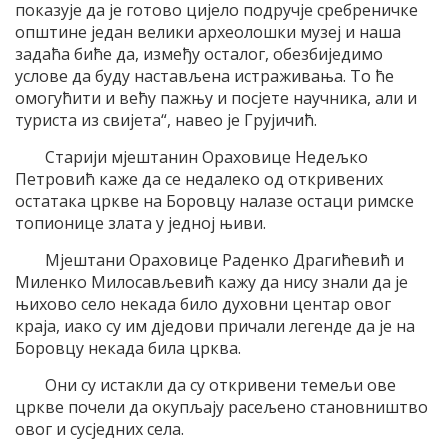
показује да је готово цијело подручје сребреничке
општине један велики археолошки музеј и наша
задаћа биће да, између осталог, обезбиједимо
услове да буду настављена истраживања. То ће
омогућити и већу пажњу и посјете научника, али и
туриста из свијета“, навео је Грујичић.
Старији мјештанин Ораховице Недељко
Петровић каже да се недалеко од откривених
остатака цркве на Боровцу налазе остаци римске
топионице злата у једној њиви.
Мјештани Ораховице Раденко Драгићевић и
Миленко Милосављевић кажу да нису знали да је
њихово село некада било духовни центар овог
краја, иако су им дједови причали легенде да је на
Боровцу некада била црква.
Они су истакли да су откривени темељи ове
цркве почели да окупљају расељено становништво
овог и сусједних села.