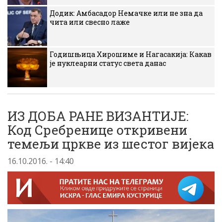
Додик: Амбасадор Немачке или не зна да
чита или свесно лаже
Годишњица Хирошиме и Нагасакија: Какав
је нуклеарни статус света данас
ИЗ ДОБА РАНЕ ВИЗАНТИЈЕ:
Код Сребренице откривени
темељи цркве из шестог вијека
16.10.2016. - 14:40