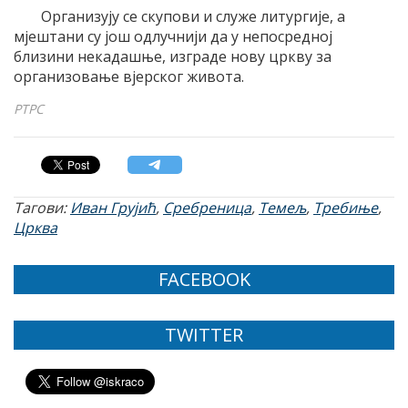
Организују се скупови и служе литургије, а
мјештани су још одлучнији да у непосредној
близини некадашње, изграде нову цркву за
организовање вјерског живота.
РТРС
Тагови:
Иван Грујић
,
Сребреница
,
Темељ
,
Требиње
,
Црква
FACEBOOK
TWITTER