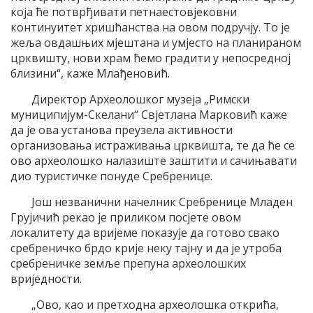
која ће потврђивати петнаестовјековни
континуитет хришћанства на овом подручју. То је
жеља овдашњих мјештана и умјесто на планираном
црквишту, нови храм ћемо градити у непосредној
близини“, каже Млађеновић.
Директор Археолошког музеја „Римски
муниципијум-Скелани“ Свјетлана Марковић каже
да је ова установа преузела активности
организовања истраживања црквишта, те да ће се
ово археолошко налазиште заштити и сачињавати
дио туристичке понуде Сребренице.
Још незванични начелник Сребренице Младен
Грујичић рекао је приликом посјете овом
локалитету да вријеме показује да готово свако
сребреничко брдо крије неку тајну и да је утроба
сребреничке земље препуна археолошких
вриједности.
„Ово, као и претходна археолошка открића,