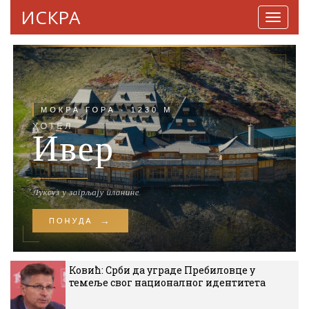
ИСКРА
Навига
Ковић: Срби да уграде Пребиловце у
темеље свог националног идентитета