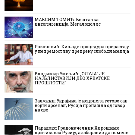
МАКСИМ ТОМИЋ: Вештачка
интелигенција, Мегалополис
Ракочевић: Хиљаде процедура прерастају
у непремостиву препреку слободи медија
Владимир Умељић: „ОЛУЈА“ ЈЕ
НАЈБЛИСТАВИЈИ ДЕО ХРВАТСКЕ
ПРОШЛОСТИ“
Залужни: Украјина је исцрпела готово сав
војни арсенал, Русија пронашла одговор
на све
Парадокс: Градоначелник Хирошиме
критиковао Русију, а заборавио да помене