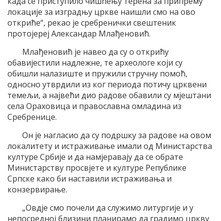
када се приступило чишћењу терена за припрему
локације за изградњу цркве наишли смо на ово
откриће“, рекао је сребренички свештеник
протојереј Александар Млађеновић.
Млађеновић је навео да су о открићу
обавијестили надлежне, те археологе који су
обишли налазиште и пружили стручну помоћ,
односно утврдили из ког периода потичу црквени
темељи, а највећи дио радове обавили су мјештани
села Ораховица и православна омладина из
Сребренице.
Он је нагласио да су подршку за радове на овом
локалитету и истраживање имали од Министарства
културе Србије и да намјеравају да се обрате
Министарству просвјете и културе Републике
Српске како би наставили истраживања и
конзервирање.
„Овдје смо почели да служимо литургије и у
непосредној близини планирамо да градимо цркву