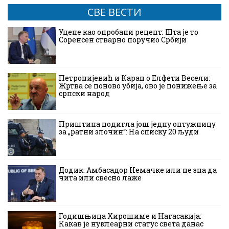
СВЕ ВЕСТИ
Уцене као опробани рецепт: Шта је то
Соренсен стварно поручио Србији
Петронијевић и Каран о Елфети Весели:
Жртва се поново убија, ово је понижење за
српски народ
Приштина подигла још једну оптужницу
за „ратни злочин“: На списку 20 људи
Додик: Амбасадор Немачке или не зна да
чита или свесно лаже
Годишњица Хирошиме и Нагасакија:
Какав је нуклеарни статус света данас