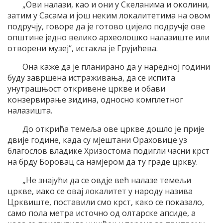
„Ови налази, као и они у Скеланима и околини,
затим у Сасама и још неким локалитетима на овом
подручју, говоре да је готово цијело подручје ове
општине једно велико археолошко налазиште или
отворени музеј“, истакла је Грујићева.
Она каже да је планирано да у наредној години
буду завршена истраживања, да се испита
унутрашњост откривене цркве и обави
конзервирање зидина, односно комплетног
налазишта.
До открића темеља ове цркве дошло је прије
двије године, када су мјештани Ораховице уз
благослов владике Хризостома подигли часни крст
на брду Боровац са намјером да ту граде цркву.
„Не знајући да се овдје већ налазе темељи
цркве, иако се овај локалитет у народу назива
Црквиште, поставили смо крст, како се показало,
само пола метра источно од олтарске апсиде, а