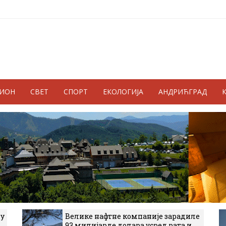
ГИОН
СВЕТ
СПОРТ
ЕКОЛОГИЈА
АНДРИЋГРАД
 у
Велике нафтне компаније зарадиле
93 милијарде долара усред рата и