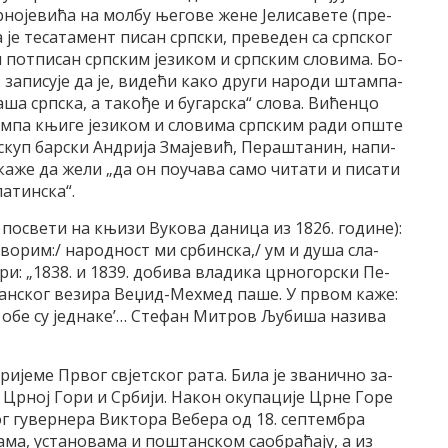
о­је­ви­ћа на мол­бу ње­го­ве же­не Је­ли­са­ве­те (пре­
 је те­са­та­мент пи­сан срп­ски, пре­ве­ден са срп­ског
и пот­пи­сан срп­ским је­зи­ком и срп­ским сло­ви­ма. Бо­
за­пи­су­је да је, ви­де­ћи ка­ко дру­ги на­ро­ди штам­па­
­ша срп­ска, а та­ко­ђе и бу­гар­ска“ сло­ва. Ви­ћен­цо
м­па књи­ге је­зи­ком и сло­ви­ма срп­ским ра­ди оп­ште
и­скуп бар­ски Ан­дри­ја Зма­је­вић, Пе­ра­шта­нин, на­пи­
ка­же да же­ли „да он по­у­ча­ва са­мо чи­та­ти и пи­са­ти
а­тин­ска“.
 по­све­ти на књи­зи Ву­ко­ва да­ни­ца из 1826. го­ди­не):
во­рим:/ на­род­ност ми ср­бин­ска,/ ум и ду­ша сла­
­ри: „1838. и 1839. до­би­ва вла­ди­ка цр­но­гор­ски Пе­
сан­ског ве­зи­ра Ве­џид-Мех­мед па­ше. У пр­вом ка­же:
у, обе су јед­на­ке’… Сте­фан Ми­тров Љу­би­ша на­зи­ва
ври­је­ме Пр­вог свјет­ског ра­та. Би­ла је зва­нич­но за­
 Цр­ној Го­ри и Ср­би­ји. На­кон оку­па­ци­је Цр­не Го­ре
г гу­вер­не­ра Вик­то­ра Ве­бе­ра од 18. сеп­тем­бра
­ма, уста­но­ва­ма и по­штан­ском са­о­бра­ћа­ју, а из