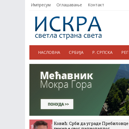
Импресум
Оглашавање
Контакт
НАСЛОВНА
СРБИЈА
Р. СРПСКА
РЕ
Ковић: Срби да уграде Пребиловце
темеље свог националног