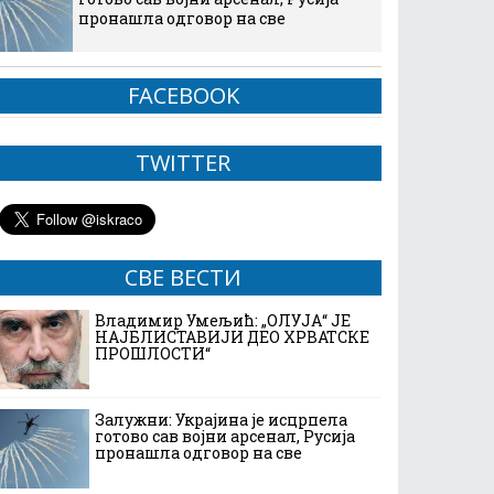
пронашла одговор на све
FACEBOOK
TWITTER
СВЕ ВЕСТИ
Владимир Умељић: „ОЛУЈА“ ЈЕ
НАЈБЛИСТАВИЈИ ДЕО ХРВАТСКЕ
ПРОШЛОСТИ“
Залужни: Украјина је исцрпела
готово сав војни арсенал, Русија
пронашла одговор на све