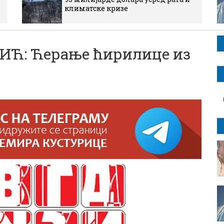
климатске кризе
Ћ: Ћерање ћирилице из