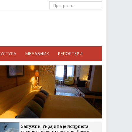
КУЛТУРА
МЕЋАВНИК
РЕПОРТЕРИ
Залужни: Украјина је исцрпела
готово сав војни арсенал, Русија