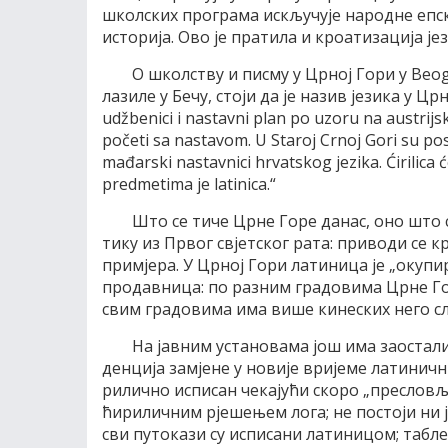
школ­ских про­гра­ма ис­кљу­чу­је на­род­не еп­с
исто­ри­ја. Ово је пра­ти­ла и кро­а­ти­за­ци­ја је
О школ­ству и пи­сму у Цр­ној Го­ри у Be­o­gr
ла­зи­ле у Бе­чу, сто­ји да је на­зив је­зи­ка у Цр­н
udž­be­ni­ci i na­stav­ni plan po uzo­ru na austrij
po­če­ti sa na­sta­vom. U Sta­roj Cr­noj Go­ri su po­st
ma­đar­ski na­stav­ni­ci hr­vat­skog je­zi­ka. Ći­ri­li­ca 
pred­me­ti­ma je la­ti­ni­ca.“
Што се ти­че Цр­не Го­ре да­нас, оно што се
ти­ку из Пр­вог свјет­ског ра­та: при­во­ди се кр
при­мје­ра. У Цр­ној Го­ри ла­ти­ни­ца је „оку­пи
про­дав­ни­ца: по ра­зним гра­до­ви­ма Цр­не Го­
свим гра­до­ви­ма има ви­ше ки­не­ских не­го сл
На јав­ним уста­но­ва­ма још има за­о­ста­ли
ден­ци­ја за­мје­не у но­ви­је ври­је­ме ла­ти­нич
ри­лич­но ис­пи­сан че­ка­ју­ћи ско­ро „пре­сло­в
ћи­ри­лич­ним рје­ше­њем ло­га; не по­сто­ји ни 
сви пу­то­ка­зи су ис­пи­са­ни ла­ти­ни­цом; та­бле