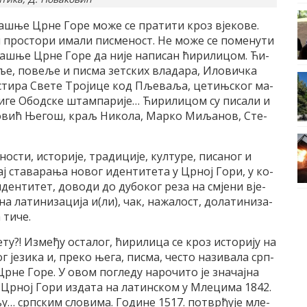
­да­шње Цр­не Го­ре мо­же се пра­ти­ти кроз вје­ко­ве.
и про­сто­ри има­ли пи­сме­ност. Не мо­же се по­ме­ну­ти
да­шње Цр­не Го­ре да ни­је на­пи­сан ћи­ри­ли­цом. Ћи­
­ље, по­ве­ље и пи­сма зет­ских вла­да­ра, Ило­вич­ка
а­сти­ра Све­те Тро­ји­це код Пље­ва­ља, це­тињ­ског ма­
­ге Обод­ске штам­па­ри­је… Ћи­ри­ли­цом су пи­са­ли и
о­вић Ње­гош, краљ Ни­ко­ла, Мар­ко Ми­ља­нов, Сте­
но­сти, исто­ри­је, тра­ди­ци­је, кул­ту­ре, пи­са­ног и
 ста­ва­ра­ња но­вог иден­ти­те­та у Цр­ној Го­ри, у ко­
ден­ти­тет, до­во­ди до ду­бо­ког ре­за на смје­ни вје­
на ла­ти­ни­за­ци­ја и(ли), чак, на­жа­лост, до­ла­ти­ни­за­
 ти­че.
ту?! Из­ме­ђу оста­лог, ћи­ри­ли­ца се кроз исто­ри­ју на
 је­зи­ка и, пре­ко ње­га, пи­сма, че­сто на­зи­ва­ла срп­
р­не Го­ре. У овом по­гле­ду на­ро­чи­то је зна­чај­на
 и Цр­ној Го­ри из­да­та на ла­тин­ском у Мле­ци­ма 1842.
у… срп­ским сло­ви­ма. Го­ди­не 1517. по­твр­ђу­је мле­