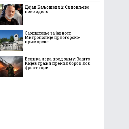
Дејан Баљошевић: Синовљево
ново одело
Саопштење за јавност
Митрополије црногорско-
приморске
Велика игра пред зиму: Зашто
Кијев тражи прекид борби док
фронт гори