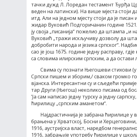
тач­ки дужд Л. Ло­ре­дан те­ста­мент Ђур­ђа Цр­н
ве­ден на ла­тин­ски). На ви­ше мје­ста сто­ји да
итд. Али на јед­ном мје­сту сто­ји да је пи­сан 
жи­дар Ву­ко­вић Под­го­ри­ча­нин го­ди­не 1521. 
ју сво­ја „пи­са­ни­ја“ по­же­лио да штам­па „и на
Ву­ко­вић „тра­жи ис­кљу­чи­ву до­зво­лу да шта
до­бро­би­ти на­ро­да и је­зи­ка срп­ског“. Над­б
сао је још 1675. го­ди­не јед­ну рас­пра­ву, гдје 
са сло­ви­ма илир­ским срп­ским, а да оста­ви л
Сви­ма су по­зна­ти Ње­го­ше­ви сти­хо­ви (у
Срп­ски пи­шем и збо­рим,/ сва­ком гром­ко го­
вјан­ска. Ин­те­ре­сант­ни су и сље­де­ћи при­мје
тар Дру­ги (Ње­гош) не­ко­ли­ко пи­са­ма од бо­
’Ја сам на­пи­сао јед­ну тур­ску а јед­ну сарп­ск
ћи­ри­ли­цу „срп­ским ама­не­том“.
Нај­дра­стич­ни­ја je за­бра­на ћи­ри­ли­це у 
бра­ње­на у Хр­ват­ској, Бо­сни и Хер­це­го­ви­ни,
1916, аустриј­ска власт, на­ред­бом ге­не­рал­но
1916, за­бра­њу­је упо­тре­бу ћи­ри­ли­це у шко­ла