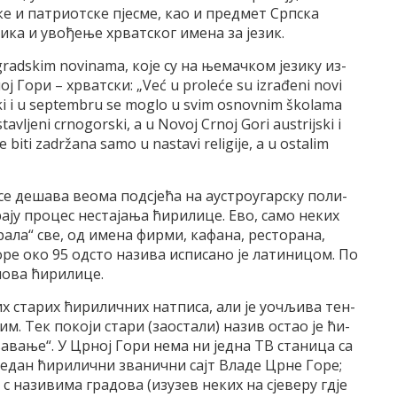
ке и па­три­от­ске пје­сме, као и пред­мет Срп­ска
­зи­ка и уво­ђе­ње хр­ват­ског име­на за је­зик.
ad­skim no­vi­na­ma, ко­је су на ње­мач­ком је­зи­ку из­
ој Го­ри – хр­ват­ски: „Već u pro­le­će su iz­ra­đe­ni no­vi
­ski i u sep­tem­bru se mo­glo u svim osnov­nim ško­la­ma
a­vlje­ni cr­no­gor­ski, a u No­voj Cr­noj Go­ri austrij­ski i
će bi­ti za­dr­ža­na sa­mo u na­sta­vi re­li­gi­je, a u osta­lim
 де­ша­ва ве­о­ма под­сје­ћа на аустро­у­гар­ску по­ли­
а­ју про­цес не­ста­ја­ња ћи­ри­ли­це. Ево, са­мо не­ких
­ра­ла“ све, од име­на фир­ми, ка­фа­на, ре­сто­ра­на,
ре око 95 од­сто на­зи­ва ис­пи­са­но је ла­ти­ни­цом. По
о­ва ћи­ри­ли­це.
х ста­рих ћи­ри­лич­них нат­пи­са, али је уоч­љи­ва тен­
­ним. Тек по­ко­ји ста­ри (за­о­ста­ли) на­зив остао је ћи­
ља­ва­ње“. У Цр­ној Го­ри не­ма ни јед­на ТВ ста­ни­ца са
је­дан ћи­ри­лич­ни зва­нич­ни сајт Вла­де Цр­не Го­ре;
 с на­зи­ви­ма гра­до­ва (из­у­зев не­ких на сје­ве­ру гдје