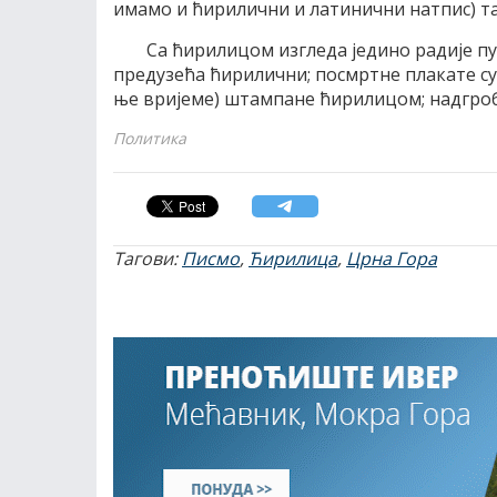
има­мо и ћи­ри­лич­ни и ла­ти­нич­ни нат­пис) та­
Са ћи­ри­ли­цом из­гле­да је­ди­но ра­ди­је пу
пред­у­зе­ћа ћи­ри­лич­ни; по­смрт­не пла­ка­те с
ње ври­је­ме) штам­па­не ћи­ри­ли­цом; над­гроб­
Политика
Тагови:
Писмо
,
Ћирилица
,
Црна Гора