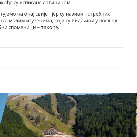
ко­ђе су ис­пи­са­не ла­ти­ни­цом.
­ту­је­мо на онај сви­јет јер су на­зи­ви по­греб­них
у (са ма­лим из­у­зе­ци­ма, ко­ји су ви­дљи­ви у по­сљед­
ни спо­ме­ни­ци − та­ко­ђе.