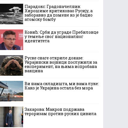
Парадокс: Градоначелник
Хирошиме критиковао Русију, а
заборавио да помене ко је бацио
атомску бомбу
Ковић: Срби да уграде Пребиловце
у темеље свог националног
идентитета
Руске снаге откриле доказе:
Украјински војници послужили за
експеримент, на њима испробана
вакцина
Ви нама складишта, ми вама луке:
Како је Украјина остала без мора
Захарова: Макрон подржава
тероризам против руских цивила