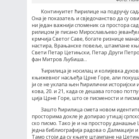
Кон­ти­ну­и­тет ћи­ри­ли­це на под­руч­ју са
Она је по­ка­за­тељ и свје­до­чан­ство да су ов
ни је­дан ва­жни­ји спо­ме­ник са про­сто­ра са­
ри­ли­цом је пи­са­но Ми­ро­сла­вље­во је­ван­ђе
крм­чи­ја Све­тог Са­ве, бо­га­те ри­зни­це ма­н
на­сти­ра, Вра­њан­ске по­ве­ље, штам­па­не књи
Све­ти Пе­тар Це­тињ­ски, Пе­тар Дру­ги Пе­тр
фан Ми­тров Љу­би­ша…
Ћи­ри­ли­ца је но­си­лац и ко­ли­јев­ка ду­хов­
књи­жев­ног на­сље­ђа Цр­не Го­ре, али по­ку­шај
ји се не укла­па њен ћи­ри­лич­ни исто­риј­ски и
ко­ва, 20. и 21, ка­да се де­ша­ва го­то­во пот­пу­
ци­ја Цр­не Го­ре, што се пи­сме­но­сти и пи­сма
За­што ћи­ри­ли­ца сме­та но­вом иден­ти­те­
про­сто­ри­ма до­кле је до­пи­рао ути­цај срп­ског
ско пи­смо. Та­ко је и на про­сто­ру да­на­шње Ц
јед­на би­бли­о­гра­фи­ја ра­до­ва о Дал­ма­ци­ји
Та­мо сто­ји да су књи­ге штам­па­не на Це­ти­њ