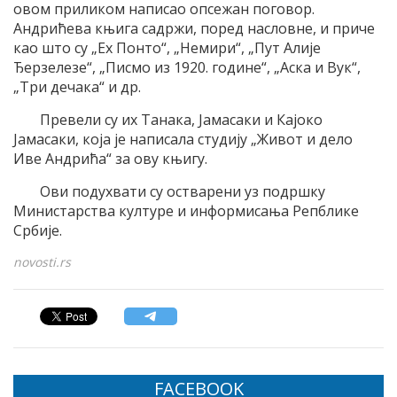
овом приликом написао опсежан поговор.
Андрићева књига садржи, поред насловне, и приче
као што су „Еx Понто“, „Немири“, „Пут Алије
Ђерзелезе“, „Писмо из 1920. године“, „Аска и Вук“,
„Три дечака“ и др.
Превели су их Танака, Јамасаки и Кајоко
Јамасаки, која је написала студију „Живот и дело
Иве Андрића“ за ову књигу.
Ови подухвати су остварени уз подршку
Министарства културе и информисања Репблике
Србије.
novosti.rs
FACEBOOK