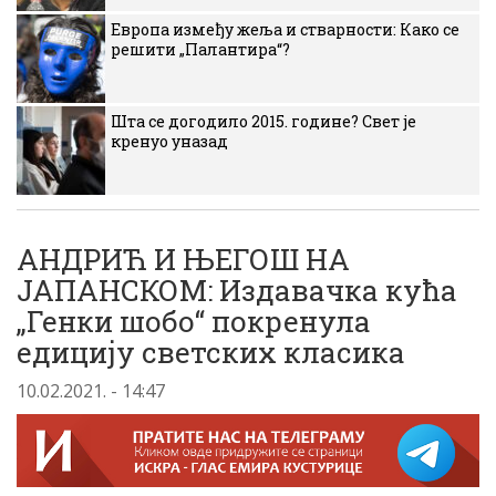
Европа између жеља и стварности: Како се
решити „Палантира“?
Шта се догодило 2015. године? Свет је
кренуо уназад
АНДРИЋ И ЊЕГОШ НА
ЈАПАНСКОМ: Издавачка кућа
„Генки шобо“ покренула
едицију светских класика
10.02.2021. - 14:47