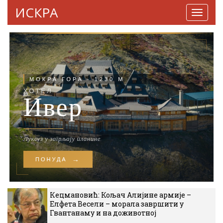
ИСКРА
Навига
Кецмановић: Кољач Алијине армије –
Елфета Весели – морала завршити у
Гвантанаму и на доживотној