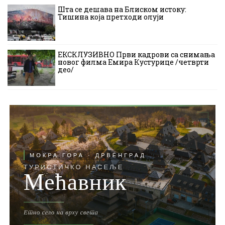
Шта се дешава на Блиском истоку:
Тишина која претходи олуји
ЕКСКЛУЗИВНО Први кадрови са снимања
новог филма Емира Кустурице /четврти
део/