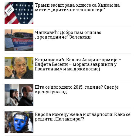
Трамп заоштрава односе са Кином на
мети – „критичне технологије“
Чанковић: Добро нам отишао
„председниче“ Зеленски
Кецмановић: Кољач Алијине армије –
Елфета Весели – морала завршити у
Гвантанаму и на доживотној
Шта се догодило 2015. године? Свет је
кренуо уназад
Европа између жеља и стварности: Како се
решити „Палантира“?