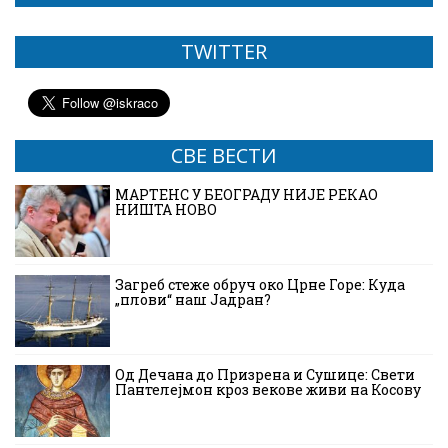
TWITTER
СВЕ ВЕСТИ
МАРТЕНС У БЕОГРАДУ НИЈЕ РЕКАО
НИШТА НОВО
Загреб стеже обруч око Црне Горе: Куда
„плови“ наш Јадран?
Од Дечана до Призрена и Сушице: Свети
Пантелејмон кроз векове живи на Косову