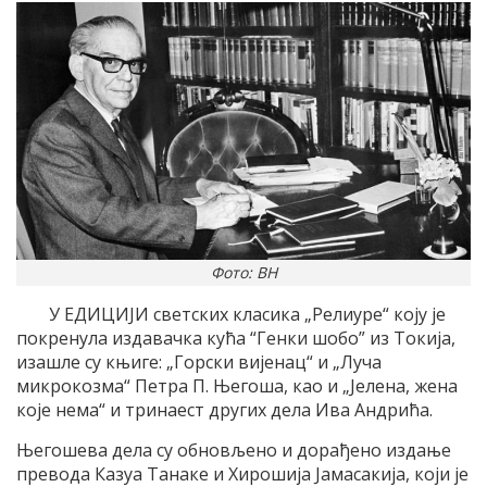
Фото: ВН
У ЕДИЦИЈИ светских класика „Релиуре“ коју је
покренула издавачка кућа “Генки шобо” из Токија,
изашле су књиге: „Горски вијенац“ и „Луча
микрокозма“ Петра П. Његоша, као и „Јелена, жена
које нема“ и тринаест других дела Ива Андрића.
Његошева дела су обновљено и дорађено издање
превода Казуа Танаке и Хирошија Јамасакија, који је