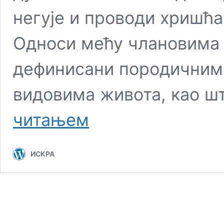
негује и проводи хришћ
Односи мећу члановима
дефинисани породичним
видовима живота, као ш
ДР
читањем
ДОБРОСАВ
НИКОДИНОВИЋ:
Ријалити
ИСКРА
програми
–
разарање
здраве
породичне
и
друштвене