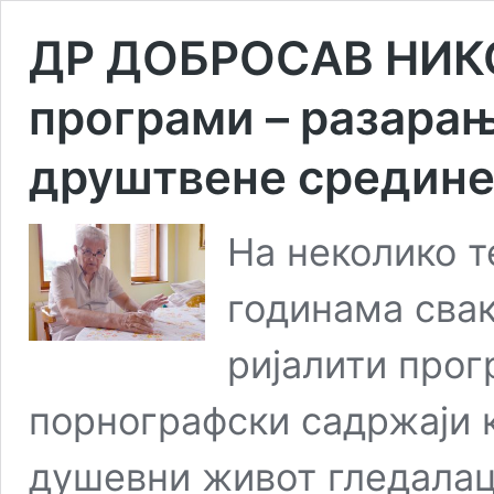
ДР ДОБРОСАВ НИК
програми – разара
друштвене средин
На неколико т
годинама свак
ријалити прог
порнографски садржаји к
душевни живот гледалац